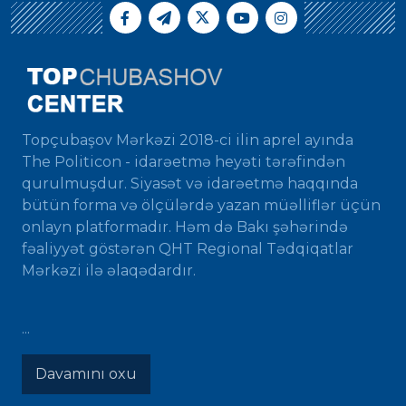
Topçubaşov Mərkəzi 2018-ci ilin aprel ayında
The Politicon - idarəetmə heyəti tərəfindən
qurulmuşdur. Siyasət və idarəetmə haqqında
bütün forma və ölçülərdə yazan müəlliflər üçün
onlayn platformadır. Həm də Bakı şəhərində
fəaliyyət göstərən QHT Regional Tədqiqatlar
Mərkəzi ilə əlaqədardır.
...
Davamını oxu