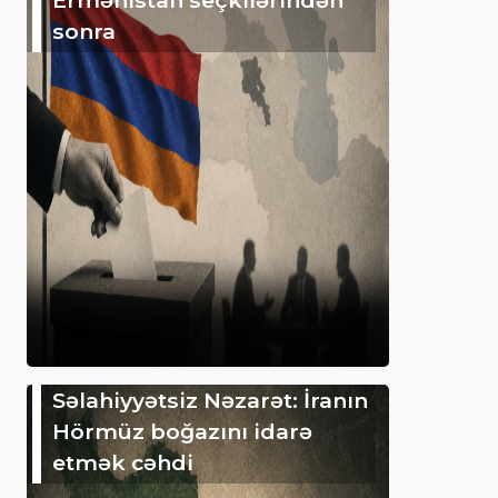
sonra
Səlahiyyətsiz Nəzarət: İranın
Hörmüz boğazını idarə
etmək cəhdi