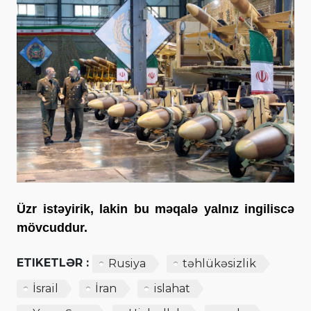
Üzr istəyirik, lakin bu məqalə yalnız ingiliscə
mövcuddur.
ETIKETLƏR :
Rusiya
təhlükəsizlik
İsrail
İran
islahat