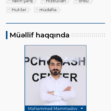
Yaxın Şərq
Hizbullah
ordu
Hutilər
müdafiə
Müəllif haqqında
Məhəmməd Məmmədov