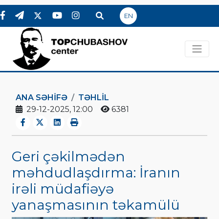
EN
ANA SƏHIFƏ
TƏHLİL
29-12-2025, 12:00
6381
Geri çəkilmədən
məhdudlaşdırma: İranın
irəli müdafiəyə
yanaşmasının təkamülü