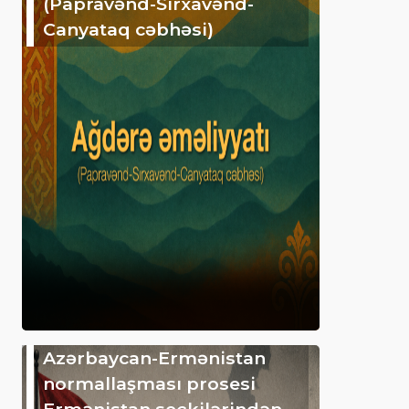
(Papravənd-Sırxavənd-
Canyataq cəbhəsi)
Azərbaycan-Ermənistan
normallaşması prosesi
Ermənistan seçkilərindən