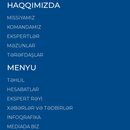
HAQQIMIZDA
MISSIYAMIZ
KOMANDAMIZ
EKSPERTLƏR
MƏZUNLAR
TƏRƏFDAŞLAR
MENYU
TƏHLİL
HESABATLAR
EKSPERT RƏYİ
XƏBƏRLƏR VƏ TƏDBİRLƏR
İNFOQRAFİKA
MEDİADA BİZ