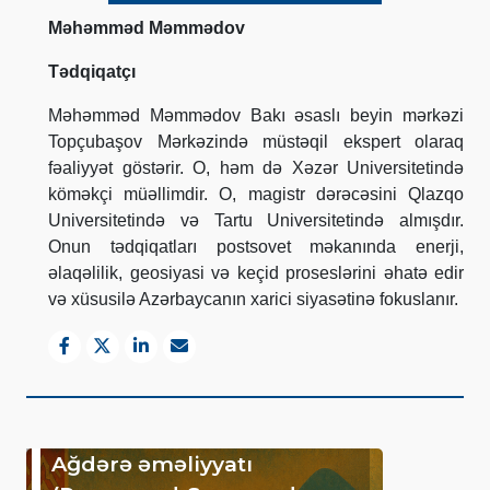
Məhəmməd Məmmədov
Tədqiqatçı
Məhəmməd Məmmədov Bakı əsaslı beyin mərkəzi
Topçubaşov Mərkəzində müstəqil ekspert olaraq
fəaliyyət göstərir.
O, həm də Xəzər Universitetində
köməkçi müəllimdir. O, magistr dərəcəsini Qlazqo
Universitetində və Tartu Universitetində almışdır.
Onun tədqiqatları postsovet məkanında enerji,
əlaqəlilik, geosiyasi və keçid proseslərini əhatə edir
və xüsusilə Azərbaycanın xarici siyasətinə fokuslanır.
Ağdərə əməliyyatı