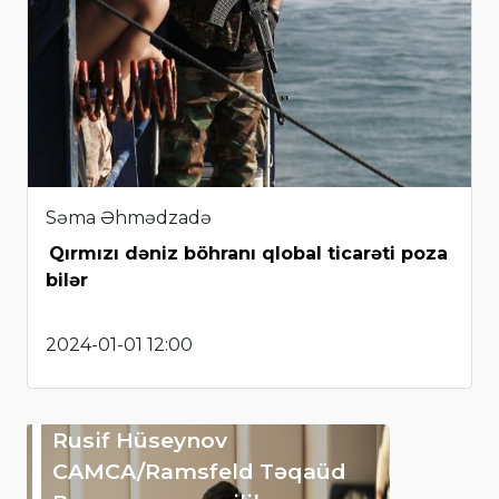
Səma Əhmədzadə
Qırmızı dəniz böhranı qlobal ticarəti poza
bilər
2024-01-01 12:00
Rusif Hüseynov
CAMCA/Ramsfeld Təqaüd