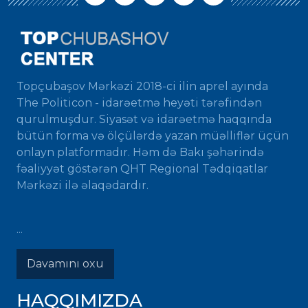
Topçubaşov Mərkəzi 2018-ci ilin aprel ayında
The Politicon - idarəetmə heyəti tərəfindən
qurulmuşdur. Siyasət və idarəetmə haqqında
bütün forma və ölçülərdə yazan müəlliflər üçün
onlayn platformadır. Həm də Bakı şəhərində
fəaliyyət göstərən QHT Regional Tədqiqatlar
Mərkəzi ilə əlaqədardır.
...
Davamını oxu
HAQQIMIZDA