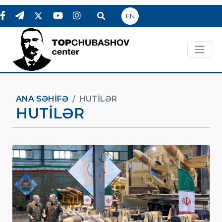
EN
ANA SƏHIFƏ
HUTILƏR
HUTILƏR