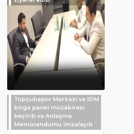
Topçubaşov Mərkəzi və IDM
birgə panel müzakirəsi
keçirib və Anlaşma
Memorandumu imzalayıb