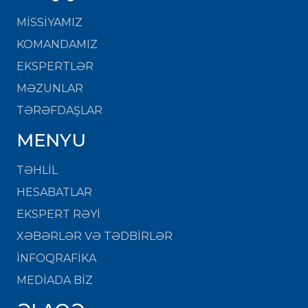
MISSIYAMIZ
KOMANDAMIZ
EKSPERTLƏR
MƏZUNLAR
TƏRƏFDAŞLAR
MENYU
TƏHLİL
HESABATLAR
EKSPERT RƏYİ
XƏBƏRLƏR VƏ TƏDBİRLƏR
İNFOQRAFİKA
MEDİADA BİZ