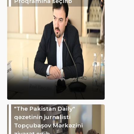
Proqramına seçilib
"The Pakistan Daily"
qəzetinin jurnalisti
Topçubaşov Mərkəzini
ziyarət edib