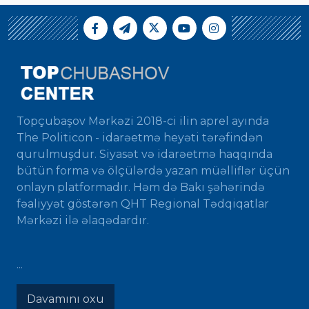
Topçubaşov Mərkəzi 2018-ci ilin aprel ayında
The Politicon - idarəetmə heyəti tərəfindən
qurulmuşdur. Siyasət və idarəetmə haqqında
bütün forma və ölçülərdə yazan müəlliflər üçün
onlayn platformadır. Həm də Bakı şəhərində
fəaliyyət göstərən QHT Regional Tədqiqatlar
Mərkəzi ilə əlaqədardır.
...
Davamını oxu