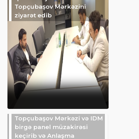
Topçubaşov Mərkəzini
ziyarət edib
Topçubaşov Mərkəzi və IDM
birgə panel müzakirəsi
keçirib və Anlaşma