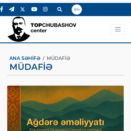
EN
ANA SƏHIFƏ
MÜDAFIƏ
MÜDAFIƏ