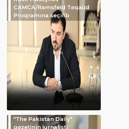
CAMCA/Ramsfeld Təqaüd
Proqramına seçilib
"The Pakistan Daily"
qəzetinin jurnalisti