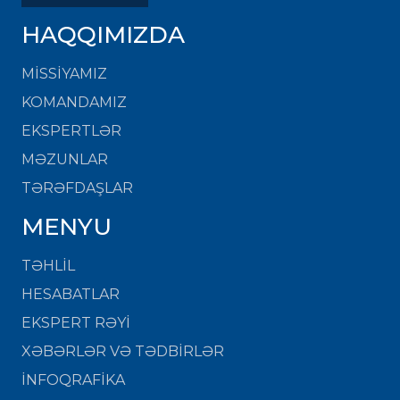
HAQQIMIZDA
MISSIYAMIZ
KOMANDAMIZ
EKSPERTLƏR
MƏZUNLAR
TƏRƏFDAŞLAR
MENYU
TƏHLİL
HESABATLAR
EKSPERT RƏYİ
XƏBƏRLƏR VƏ TƏDBİRLƏR
İNFOQRAFİKA