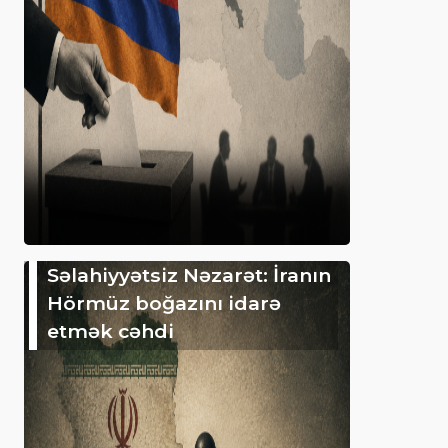
Səlahiyyətsiz Nəzarət: İranın
Hörmüz boğazını idarə
etmək cəhdi