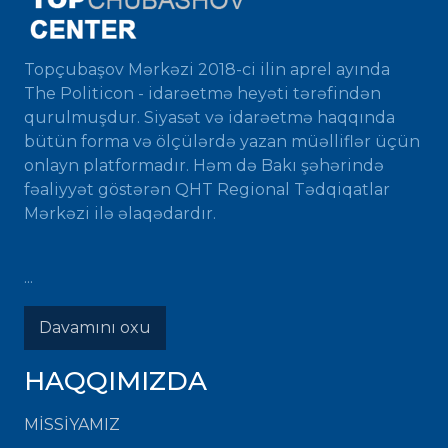
Topçubaşov Mərkəzi 2018-ci ilin aprel ayında
The Politicon - idarəetmə heyəti tərəfindən
qurulmuşdur. Siyasət və idarəetmə haqqında
bütün forma və ölçülərdə yazan müəlliflər üçün
onlayn platformadır. Həm də Bakı şəhərində
fəaliyyət göstərən QHT Regional Tədqiqatlar
Mərkəzi ilə əlaqədardır.
...
Davamını oxu
HAQQIMIZDA
MISSIYAMIZ