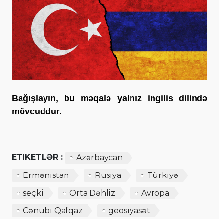
Bağışlayın, bu məqalə yalnız ingilis dilində
mövcuddur.
ETIKETLƏR :
Azərbaycan
Ermənistan
Rusiya
Türkiyə
seçki
Orta Dəhliz
Avropa
Cənubi Qafqaz
geosiyasət