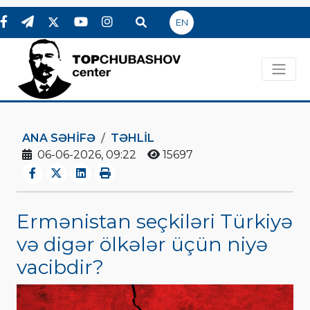
EN
ANA SƏHIFƏ
TƏHLİL
06-06-2026, 09:22
15697
Ermənistan seçkiləri Türkiyə
və digər ölkələr üçün niyə
vacibdir?