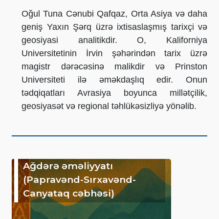
Oğul Tuna Cənubi Qafqaz, Orta Asiya və daha
geniş Yaxın Şərq üzrə ixtisaslaşmış tarixçi və
geosiyasi analitikdir. O, Kaliforniya
Universitetinin İrvin şəhərindən tarix üzrə
magistr dərəcəsinə malikdir və Prinston
Universiteti ilə əməkdaşlıq edir. Onun
tədqiqatları Avrasiya boyunca millətçilik,
geosiyasət və regional təhlükəsizliyə yönəlib.
Ağdərə əməliyyatı
(Papravənd-Sırxavənd-
Canyataq cəbhəsi)