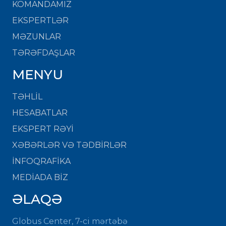
KOMANDAMIZ
EKSPERTLƏR
MƏZUNLAR
TƏRƏFDAŞLAR
MENYU
TƏHLİL
HESABATLAR
EKSPERT RƏYİ
XƏBƏRLƏR VƏ TƏDBİRLƏR
İNFOQRAFİKA
MEDİADA BİZ
ƏLAQƏ
Globus Center, 7-ci mərtəbə