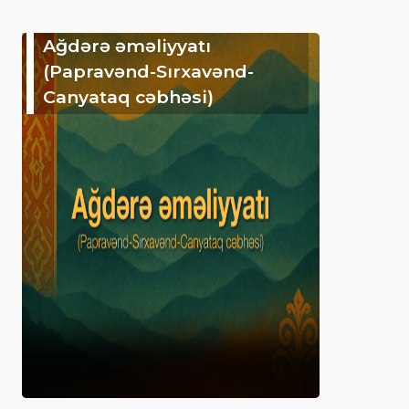
Ağdərə əməliyyatı
(Papravənd-Sırxavənd-
Canyataq cəbhəsi)