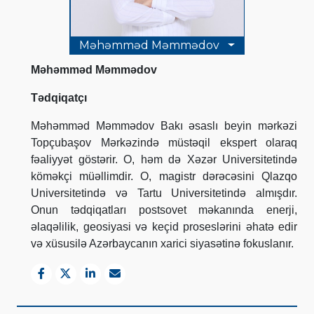
Məhəmməd Məmmədov
Məhəmməd Məmmədov
Tədqiqatçı
Məhəmməd Məmmədov Bakı əsaslı beyin mərkəzi
Topçubaşov Mərkəzində müstəqil ekspert olaraq
fəaliyyət göstərir.
O, həm də Xəzər Universitetində
köməkçi müəllimdir. O, magistr dərəcəsini Qlazqo
Universitetində və Tartu Universitetində almışdır.
Onun tədqiqatları postsovet məkanında enerji,
əlaqəlilik, geosiyasi və keçid proseslərini əhatə edir
və xüsusilə Azərbaycanın xarici siyasətinə fokuslanır.