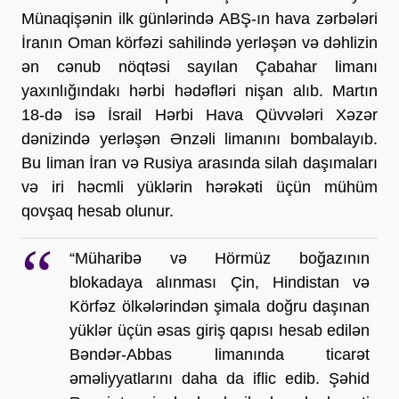
Münaqişənin ilk günlərində ABŞ-ın hava zərbələri 
İranın Oman körfəzi sahilində yerləşən və dəhlizin 
ən cənub nöqtəsi sayılan Çabahar limanı 
yaxınlığındakı hərbi hədəfləri nişan alıb. Martın 
18-də isə İsrail Hərbi Hava Qüvvələri Xəzər 
dənizində yerləşən Ənzəli limanını bombalayıb. 
Bu liman İran və Rusiya arasında silah daşımaları 
və iri həcmli yüklərin hərəkəti üçün mühüm 
qovşaq hesab olunur.
“Müharibə və Hörmüz boğazının 
blokadaya alınması Çin, Hindistan və 
Körfəz ölkələrindən şimala doğru daşınan 
yüklər üçün əsas giriş qapısı hesab edilən 
Bəndər-Abbas limanında ticarət 
əməliyyatlarını daha da iflic edib. Şəhid 