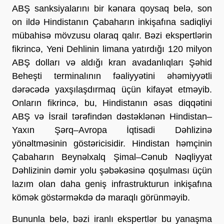
ABŞ sanksiyalarını bir kənara qoysaq belə, son 
on ildə Hindistanın Çabaharın inkişafına sadiqliyi 
mübahisə mövzusu olaraq qalır. Bəzi ekspertlərin 
fikrincə, Yeni Dehlinin limana yatırdığı 120 milyon 
ABŞ dolları və aldığı kran avadanlıqları Şəhid 
Beheşti terminalının fəaliyyətini əhəmiyyətli 
dərəcədə yaxşılaşdırmaq üçün kifayət etməyib. 
Onların fikrincə, bu, Hindistanın əsas diqqətini 
ABŞ və İsrail tərəfindən dəstəklənən Hindistan–
Yaxın Şərq–Avropa İqtisadi Dəhlizinə 
yönəltməsinin göstəricisidir. Hindistan həmçinin 
Çabaharın Beynəlxalq Şimal–Cənub Nəqliyyat 
Dəhlizinin dəmir yolu şəbəkəsinə qoşulması üçün 
lazım olan daha geniş infrastrukturun inkişafına 
kömək göstərməkdə də maraqlı görünməyib.
Bununla belə, bəzi iranlı ekspertlər bu yanaşma 