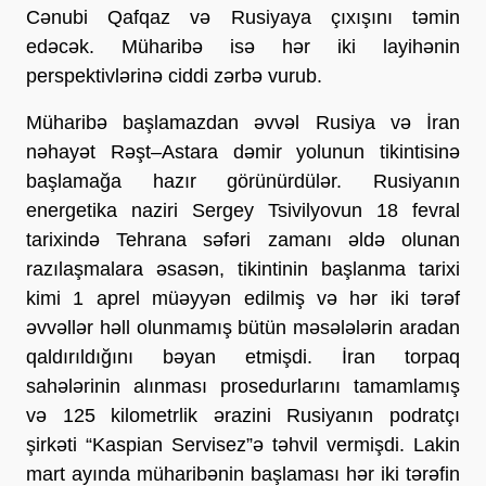
Cənubi Qafqaz və Rusiyaya çıxışını təmin 
edəcək. Müharibə isə hər iki layihənin 
perspektivlərinə ciddi zərbə vurub.
Müharibə başlamazdan əvvəl Rusiya və İran 
nəhayət Rəşt–Astara dəmir yolunun tikintisinə 
başlamağa hazır görünürdülər. Rusiyanın 
energetika naziri Sergey Tsivilyovun 18 fevral 
tarixində Tehrana səfəri zamanı əldə olunan 
razılaşmalara əsasən, tikintinin başlanma tarixi 
kimi 1 aprel müəyyən edilmiş və hər iki tərəf 
əvvəllər həll olunmamış bütün məsələlərin aradan 
qaldırıldığını bəyan etmişdi. İran torpaq 
sahələrinin alınması prosedurlarını tamamlamış 
və 125 kilometrlik ərazini Rusiyanın podratçı 
şirkəti “Kaspian Servisez”ə təhvil vermişdi. Lakin 
mart ayında müharibənin başlaması hər iki tərəfin 