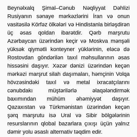
Beynəlxalq Şimal–Cənub Nəqliyyat Dəhlizi 
Rusiyanın sənaye mərkəzlərini İran və onun 
vasitəsilə Körfəz ölkələri və Hindistanla birləşdirən 
üç əsas qoldan ibarətdir. Qərb marşrutu 
Azərbaycan üzərindən keçir və Moskva mənşəli 
yüksək qiymətli konteyner yüklərinin, eləcə də 
Rostovdan göndərilən taxıl məhsullarının əsas 
hissəsini daşıyır. Xəzər dənizi üzərindən keçən 
mərkəzi marşrut silah daşımaları, həmçinin Volqa 
hövzəsindəki taxıl və metal ixracatçılarını 
cənubdakı müştərilərlə əlaqələndirmək 
baxımından mühüm əhəmiyyət daşıyır. 
Qazaxıstan və Türkmənistan üzərindən keçən 
şərq marşrutu isə Ural və Sibir bölgələrinin 
resurslarının qlobal bazarlara çıxışı üçün yalnız 
dəmir yolu əsaslı alternativ təqdim edir.