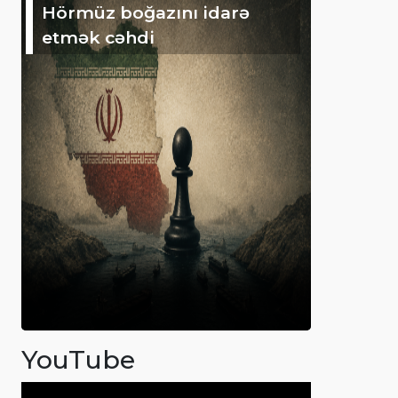
Hörmüz boğazını idarə
etmək cəhdi
YouTube