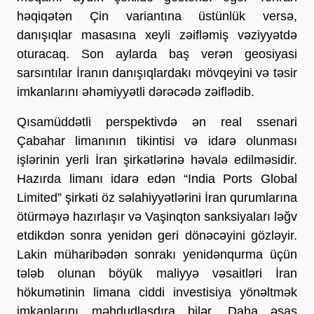
həqiqətən Çin variantına üstünlük versə, 
danışıqlar masasına xeyli zəifləmiş vəziyyətdə 
oturacaq. Son aylarda baş verən geosiyasi 
sarsıntılar İranın danışıqlardakı mövqeyini və təsir 
imkanlarını əhəmiyyətli dərəcədə zəiflədib.
Qısamüddətli perspektivdə ən real ssenari 
Çabahar limanının tikintisi və idarə olunması 
işlərinin yerli İran şirkətlərinə həvalə edilməsidir. 
Hazırda limanı idarə edən “India Ports Global 
Limited” şirkəti öz səlahiyyətlərini İran qurumlarına 
ötürməyə hazırlaşır və Vaşinqton sanksiyaları ləğv 
etdikdən sonra yenidən geri dönəcəyini gözləyir. 
Lakin müharibədən sonrakı yenidənqurma üçün 
tələb olunan böyük maliyyə vəsaitləri İran 
hökumətinin limana ciddi investisiya yönəltmək 
imkanlarını məhdudlaşdıra bilər. Daha əsas 