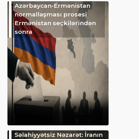
Azərbaycan-Ermənistan
normallaşması prosesi
Ermənistan seçkilərindən
sonra
Səlahiyyətsiz Nəzarət: İranın