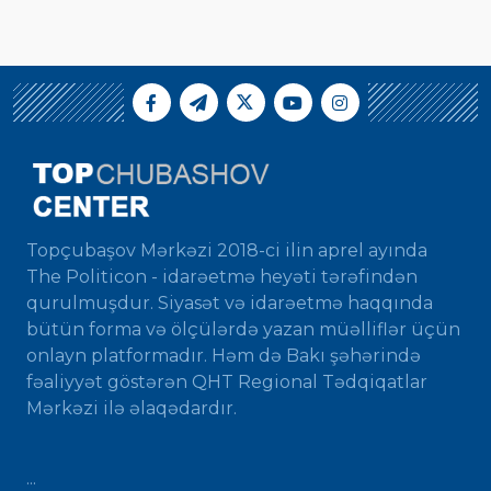
Topçubaşov Mərkəzi 2018-ci ilin aprel ayında
The Politicon - idarəetmə heyəti tərəfindən
qurulmuşdur. Siyasət və idarəetmə haqqında
bütün forma və ölçülərdə yazan müəlliflər üçün
onlayn platformadır. Həm də Bakı şəhərində
fəaliyyət göstərən QHT Regional Tədqiqatlar
Mərkəzi ilə əlaqədardır.
...