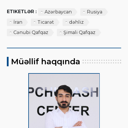
ETIKETLƏR :
Azərbaycan
Rusiya
İran
Ticarət
dəhliz
Cənubi Qafqaz
Şimali Qafqaz
Müəllif haqqında