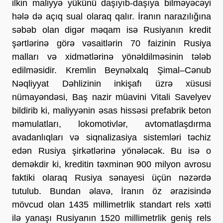
ilkin maliyyə yükünü daşıyıb-daşıya bilməyəcəyi 
hələ də açıq sual olaraq qalır. İranın narazılığına 
səbəb olan digər məqam isə Rusiyanın kredit 
şərtlərinə görə vəsaitlərin 70 faizinin Rusiya 
malları və xidmətlərinə yönəldilməsinin tələb 
edilməsidir. Kremlin Beynəlxalq Şimal–Cənub 
Nəqliyyat Dəhlizinin inkişafı üzrə xüsusi 
nümayəndəsi, Baş nazir müavini Vitali Savelyev 
bildirib ki, maliyyənin əsas hissəsi prefabrik beton 
məmulatları, lokomotivlər, avtomatlaşdırma 
avadanlıqları və siqnalizasiya sistemləri təchiz 
edən Rusiya şirkətlərinə yönələcək. Bu isə o 
deməkdir ki, kreditin təxminən 900 milyon avrosu 
faktiki olaraq Rusiya sənayesi üçün nəzərdə 
tutulub. Bundan əlavə, İranın öz ərazisində 
mövcud olan 1435 millimetrlik standart rels xətti 
ilə yanaşı Rusiyanın 1520 millimetrlik geniş rels 