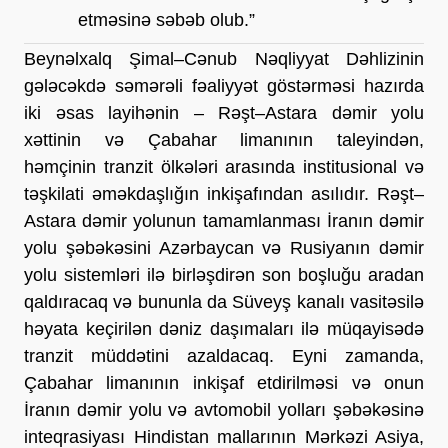
etməsinə səbəb olub.”
Beynəlxalq Şimal–Cənub Nəqliyyat Dəhlizinin 
gələcəkdə səmərəli fəaliyyət göstərməsi hazırda 
iki əsas layihənin – Rəşt–Astara dəmir yolu 
xəttinin və Çabahar limanının taleyindən, 
həmçinin tranzit ölkələri arasında institusional və 
təşkilati əməkdaşlığın inkişafından asılıdır. Rəşt–
Astara dəmir yolunun tamamlanması İranın dəmir 
yolu şəbəkəsini Azərbaycan və Rusiyanın dəmir 
yolu sistemləri ilə birləşdirən son boşluğu aradan 
qaldıracaq və bununla da Süveyş kanalı vasitəsilə 
həyata keçirilən dəniz daşımaları ilə müqayisədə 
tranzit müddətini azaldacaq. Eyni zamanda, 
Çabahar limanının inkişaf etdirilməsi və onun 
İranın dəmir yolu və avtomobil yolları şəbəkəsinə 
inteqrasiyası Hindistan mallarının Mərkəzi Asiya, 