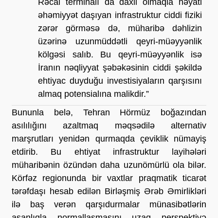
Rəcai terminalı da daxil olmaqla həyati 
əhəmiyyət daşıyan infrastruktur ciddi fiziki 
zərər görməsə də, müharibə dəhlizin 
üzərinə uzunmüddətli qeyri-müəyyənlik 
kölgəsi salıb. Bu qeyri-müəyyənlik isə 
İranın nəqliyyat şəbəkəsinin ciddi şəkildə 
ehtiyac duyduğu investisiyaların qarşısını 
almaq potensialına malikdir.”
Bununla belə, Tehran Hörmüz boğazından 
asılılığını azaltmaq məqsədilə alternativ 
marşrutları yenidən qurmaqda çeviklik nümayiş 
etdirib. Bu ehtiyat infrastruktur layihələri 
müharibənin özündən daha uzunömürlü ola bilər. 
Körfəz regionunda bir vaxtlar praqmatik ticarət 
tərəfdaşı hesab edilən Birləşmiş Ərəb Əmirlikləri 
ilə baş verən qarşıdurmalar münasibətlərin 
asanlıqla normallaşmasını uzaq perspektivə 