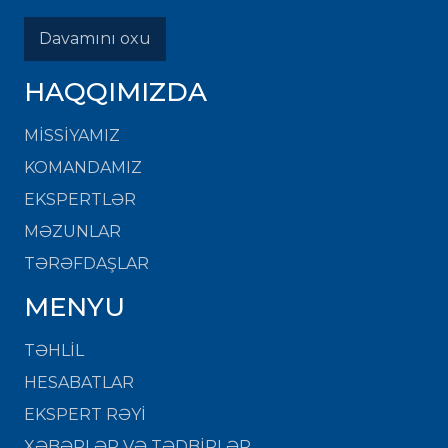
Davamını oxu
HAQQIMIZDA
MISSIYAMIZ
KOMANDAMIZ
EKSPERTLƏR
MƏZUNLAR
TƏRƏFDAŞLAR
MENYU
TƏHLİL
HESABATLAR
EKSPERT RƏYİ
XƏBƏRLƏR VƏ TƏDBİRLƏR