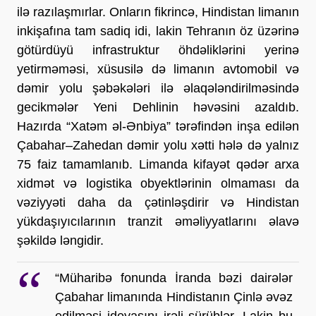
ilə razılaşmırlar. Onların fikrincə, Hindistan limanın 
inkişafına tam sadiq idi, lakin Tehranın öz üzərinə 
götürdüyü infrastruktur öhdəliklərini yerinə 
yetirməməsi, xüsusilə də limanın avtomobil və 
dəmir yolu şəbəkələri ilə əlaqələndirilməsində 
gecikmələr Yeni Dehlinin həvəsini azaldıb. 
Hazırda “Xatəm əl-Ənbiya” tərəfindən inşa edilən 
Çabahar–Zahedan dəmir yolu xətti hələ də yalnız 
75 faiz tamamlanıb. Limanda kifayət qədər arxa 
xidmət və logistika obyektlərinin olmaması da 
vəziyyəti daha da çətinləşdirir və Hindistan 
yükdaşıyıcılarının tranzit əməliyyatlarını əlavə 
şəkildə ləngidir.
“Müharibə fonunda İranda bəzi dairələr 
Çabahar limanında Hindistanın Çinlə əvəz 
edilməsi ideyasını irəli sürüblər. Lakin bu 