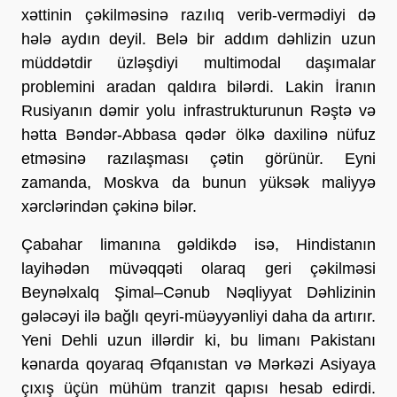
xəttinin çəkilməsinə razılıq verib-vermədiyi də 
hələ aydın deyil. Belə bir addım dəhlizin uzun 
müddətdir üzləşdiyi multimodal daşımalar 
problemini aradan qaldıra bilərdi. Lakin İranın 
Rusiyanın dəmir yolu infrastrukturunun Rəştə və 
hətta Bəndər-Abbasa qədər ölkə daxilinə nüfuz 
etməsinə razılaşması çətin görünür. Eyni 
zamanda, Moskva da bunun yüksək maliyyə 
xərclərindən çəkinə bilər.
Çabahar limanına gəldikdə isə, Hindistanın 
layihədən müvəqqəti olaraq geri çəkilməsi 
Beynəlxalq Şimal–Cənub Nəqliyyat Dəhlizinin 
gələcəyi ilə bağlı qeyri-müəyyənliyi daha da artırır. 
Yeni Dehli uzun illərdir ki, bu limanı Pakistanı 
kənarda qoyaraq Əfqanıstan və Mərkəzi Asiyaya 
çıxış üçün mühüm tranzit qapısı hesab edirdi. 