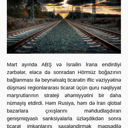
Mart ayında ABŞ və İsrailin İrana endirdiyi 
zərbələr, eləcə də sonradan Hörmüz boğazının 
bağlanması ilə beynəlxalq ticarətin iflic vəziyyətinə 
düşməsi regionlararası ticarət üçün quru nəqliyyat 
marşrutlarının strateji əhəmiyyətini bir daha 
nümayiş etdirdi. Həm Rusiya, həm də İran qlobal 
bazarlara çıxışlarını məhdudlaşdıran 
genişmiqyaslı sanksiyalarla üzləşdikdən sonra 
ticarət imkanlarını şaxələndirmək məqsədilə 