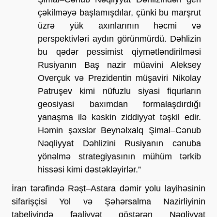
çəkilməyə başlamışdılar, çünki bu marşrut 
üzrə yük axınlarının həcmi və 
perspektivləri aydın görünmürdü. Dəhlizin 
bu qədər pessimist qiymətləndirilməsi 
Rusiyanın Baş nazir müavini Aleksey 
Overçuk və Prezidentin müşaviri Nikolay 
Patruşev kimi nüfuzlu siyasi fiqurların 
geosiyasi baxımdan formalaşdırdığı 
yanaşma ilə kəskin ziddiyyət təşkil edir. 
Həmin şəxslər Beynəlxalq Şimal–Cənub 
Nəqliyyat Dəhlizini Rusiyanın cənuba 
yönəlmə strategiyasının mühüm tərkib 
hissəsi kimi dəstəkləyirlər.”
İran tərəfində Rəşt–Astara dəmir yolu layihəsinin 
sifarişçisi Yol və Şəhərsalma Nazirliyinin 
tabeliyində fəaliyyət göstərən Nəqliyyat 