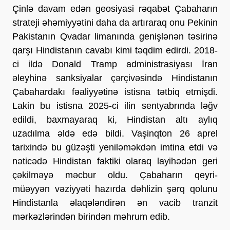
Çinlə davam edən geosiyasi rəqabət Çabaharın 
strateji əhəmiyyətini daha da artıraraq onu Pekinin 
Pakistanın Qvadar limanında genişlənən təsirinə 
qarşı Hindistanın cavabı kimi təqdim edirdi. 2018-
ci ildə Donald Tramp administrasiyası İran 
əleyhinə sanksiyalar çərçivəsində Hindistanın 
Çabahardakı fəaliyyətinə istisna tətbiq etmişdi. 
Lakin bu istisna 2025-ci ilin sentyabrında ləğv 
edildi, baxmayaraq ki, Hindistan altı aylıq 
uzadılma əldə edə bildi. Vaşinqton 26 aprel 
tarixində bu güzəşti yeniləməkdən imtina etdi və 
nəticədə Hindistan faktiki olaraq layihədən geri 
çəkilməyə məcbur oldu. Çabaharın qeyri-
müəyyən vəziyyəti hazırda dəhlizin şərq qolunu 
Hindistanla əlaqələndirən ən vacib tranzit 
mərkəzlərindən birindən məhrum edib.