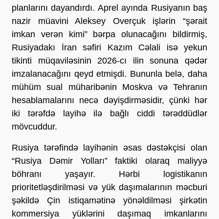
planlarını dayandırdı. Aprel ayında Rusiyanın baş 
nazir müavini Aleksey Overçuk işlərin “şərait 
imkan verən kimi” bərpa olunacağını bildirmiş, 
Rusiyadakı İran səfiri Kazım Cəlali isə yekun 
tikinti müqaviləsinin 2026-cı ilin sonuna qədər 
imzalanacağını qeyd etmişdi. Bununla belə, daha 
mühüm sual müharibənin Moskva və Tehranın 
hesablamalarını necə dəyişdirməsidir, çünki hər 
iki tərəfdə layihə ilə bağlı ciddi tərəddüdlər 
mövcuddur.
Rusiya tərəfində layihənin əsas dəstəkçisi olan 
“Rusiya Dəmir Yolları” faktiki olaraq maliyyə 
böhranı yaşayır. Hərbi logistikanın 
prioritetləşdirilməsi və yük daşımalarının məcburi 
şəkildə Çin istiqamətinə yönəldilməsi şirkətin 
kommersiya yüklərini daşımaq imkanlarını 