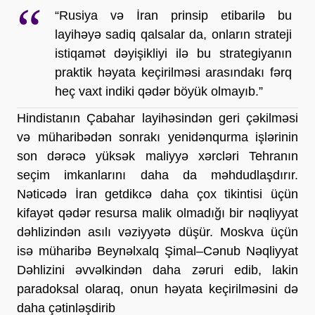
“Rusiya və İran prinsip etibarilə bu 
layihəyə sadiq qalsalar da, onların strateji 
istiqamət dəyişikliyi ilə bu strategiyanın 
praktik həyata keçirilməsi arasındakı fərq 
heç vaxt indiki qədər böyük olmayıb.”
Hindistanın Çabahar layihəsindən geri çəkilməsi 
və müharibədən sonrakı yenidənqurma işlərinin 
son dərəcə yüksək maliyyə xərcləri Tehranın 
seçim imkanlarını daha da məhdudlaşdırır. 
Nəticədə İran getdikcə daha çox tikintisi üçün 
kifayət qədər resursa malik olmadığı bir nəqliyyat 
dəhlizindən asılı vəziyyətə düşür. Moskva üçün 
isə müharibə Beynəlxalq Şimal–Cənub Nəqliyyat 
Dəhlizini əvvəlkindən daha zəruri edib, lakin 
paradoksal olaraq, onun həyata keçirilməsini də 
daha çətinləşdirib