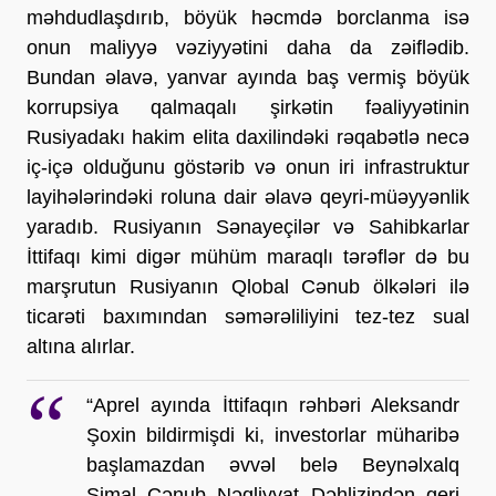
məhdudlaşdırıb, böyük həcmdə borclanma isə 
onun maliyyə vəziyyətini daha da zəiflədib. 
Bundan əlavə, yanvar ayında baş vermiş böyük 
korrupsiya qalmaqalı şirkətin fəaliyyətinin 
Rusiyadakı hakim elita daxilindəki rəqabətlə necə 
iç-içə olduğunu göstərib və onun iri infrastruktur 
layihələrindəki roluna dair əlavə qeyri-müəyyənlik 
yaradıb. Rusiyanın Sənayeçilər və Sahibkarlar 
İttifaqı kimi digər mühüm maraqlı tərəflər də bu 
marşrutun Rusiyanın Qlobal Cənub ölkələri ilə 
ticarəti baxımından səmərəliliyini tez-tez sual 
altına alırlar.
“Aprel ayında İttifaqın rəhbəri Aleksandr 
Şoxin bildirmişdi ki, investorlar müharibə 
başlamazdan əvvəl belə Beynəlxalq 
Şimal–Cənub Nəqliyyat Dəhlizindən geri 