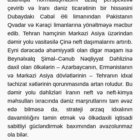
çevirib və İranı dəniz ticarətinin bir hissəsini 
Dubaydakı Cəbəl Əli limanından Pakistanın 
Qvadar və Kəraçi limanlarına yönəltməyə məcbur 
edib. Tehran həmçinin Mərkəzi Asiya üzərindən 
dəmir yolu vasitəsilə Çinə neft daşımalarını artırıb. 
Eyni dərəcədə əhəmiyyətli olan digər məqam isə 
Beynəlxalq Şimal–Cənub Nəqliyyat Dəhlizinə 
daxil olan ölkələrin – Azərbaycanın, Ermənistanın 
və Mərkəzi Asiya dövlətlərinin – Tehranın idxal 
təchizat xətlərinin qorunmasında artan roludur. Bu 
dəmir yolu dəhlizləri İranın neft və neft-kimya 
məhsulları ixracında dəniz marşrutlarını tam əvəz 
edə bilməsə də, strateji ərzaq idxalının 
davamlılığını təmin etmək və ölkədaxili iqtisadi 
sabitliyi gücləndirmək baxımından əvəzolunmaz 
ola bilər.