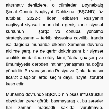
alternativ dəhlizlərə, o cümlədən Beynəlxalq 
Şimal–Cənub Nəqliyyat Dəhlizinə (BŞCND) üz 
tutublar. 2022-ci ildən etibarən Rusiyanın 
nəqliyyat siyasəti onun daha geniş xarici siyasət 
kursunun – şərqə və cənuba yönəlmə 
strategiyasının – tərkib hissəsinə çevrilib. İranda 
isə dağıdıcı müharibə ölkənin Xamenei dövrünə 
aid “nə şərq, nə də qərb” doktrinasını bir siyasət 
analitikinin də ifadə etdiyi kimi, “daha çox şərq və 
ümumiyyətlə qərbdən imtina” yanaşmasına doğru 
yönəldib. Bu yanaşmada Rusiya və Çinlə daha sıx 
ticarət əlaqələri artıq seçim deyil, həyati zərurət 
kəsb edir.
Müharibə dövründə BŞCND-nin əsas infrastruktur 
obyektləri zərər görüb, baxmayaraq ki, bu zərərlər 
hər zaman məqsədli şəkildə vurulmayıb. 