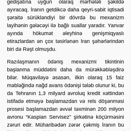
gedişatına uyğun olaraq mərhələli şəkildə 
ayıracaq. İranın getdikcə daha qeyri-sabit iqtisadi 
şəraitə sürükləndiyi bir dövrdə bu mexanizm 
layihənin gələcəyi ilə bağlı suallar yaradır. Yanvar 
ayında hökumət əleyhinə genişmiqyaslı 
etirazlardan ən çox təsirlənən İran şəhərlərindən 
biri də Rəşt olmuşdu.
Razılaşmanın ödəniş mexanizmi tikintinin 
başlanma müddətini daha da mürəkkəbləşdirə 
bilər. Müqaviləyə əsasən, ilkin olaraq 15 faiz 
məbləğində nağd avans ödənişi tələb olunur ki, bu 
da Tehranın 1,3 milyard avroluq kredit xəttindən 
istifadə etməyə başlamazdan və rels döşənməsi 
prosesi başlamazdan əvvəl təxminən 200 milyon 
avronu “Kaspian Servisez” şirkətinə köçürməsini 
zəruri edir. Müharibədən zərər çəkmiş İranın bu 