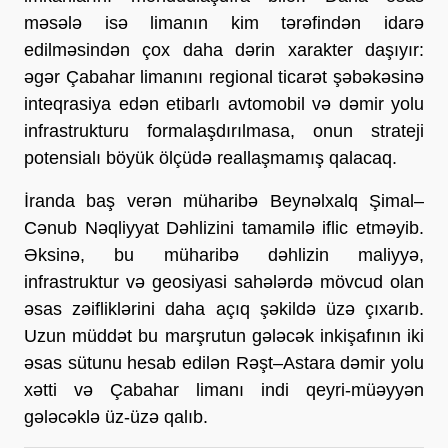
məsələ isə limanın kim tərəfindən idarə 
edilməsindən çox daha dərin xarakter daşıyır: 
əgər Çabahar limanını regional ticarət şəbəkəsinə 
inteqrasiya edən etibarlı avtomobil və dəmir yolu 
infrastrukturu formalaşdırılmasa, onun strateji 
potensialı böyük ölçüdə reallaşmamış qalacaq.
İranda baş verən müharibə Beynəlxalq Şimal–
Cənub Nəqliyyat Dəhlizini tamamilə iflic etməyib. 
Əksinə, bu müharibə dəhlizin maliyyə, 
infrastruktur və geosiyasi sahələrdə mövcud olan 
əsas zəifliklərini daha açıq şəkildə üzə çıxarıb. 
Uzun müddət bu marşrutun gələcək inkişafının iki 
əsas sütunu hesab edilən Rəşt–Astara dəmir yolu 
xətti və Çabahar limanı indi qeyri-müəyyən 
gələcəklə üz-üzə qalıb.