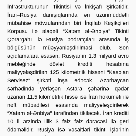
İnfrastrukturunun Tikintisi və İnkişafı Şirkətidir. 
İran–Rusiya danışıqlarında ən uzunmüddətli 
mübahisə mövzularından biri İnqilab Keşikçiləri 
Korpusu ilə əlaqəli “Xatəm əl-Ənbiya” Tikinti 
Qərargahı ilə Rusiya podratçıları arasında iş 
bölgüsünün müəyyənləşdirilməsi olub. Son 
açıqlamalara əsasən, Rusiyanın 1,3 milyard avro 
məbləğində dövlət krediti hesabına 
maliyyələşdirilən 125 kilometrlik hissəni “Kaspian 
Servisez” şirkəti inşa edəcək. Azərbaycan 
sərhədində yerləşən Astara şəhərinə qədər 
uzanan 11,5 kilometrlik hissə isə İran hökuməti ilə 
neft mübadiləsi əsasında maliyyələşdirilərək 
“Xatəm əl-Ənbiya” tərəfindən tikiləcək. İran krediti 
10 il ərzində illik 3 faiz faiz dərəcəsi ilə geri 
ödəməlidir. Rusiya isə vəsaitləri tikinti işlərinin 