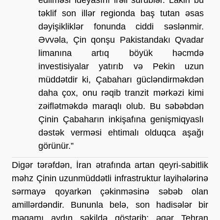
təklif son illər regionda baş tutan əsas 
dəyişikliklər fonunda ciddi səslənmir. 
Əvvəla, Çin qonşu Pakistandakı Qvadar 
limanına artıq böyük həcmdə 
investisiyalar yatırıb və Pekin uzun 
müddətdir ki, Çabaharı gücləndirməkdən 
daha çox, onu rəqib tranzit mərkəzi kimi 
zəiflətməkdə maraqlı olub. Bu səbəbdən 
Çinin Çabaharın inkişafına genişmiqyaslı 
dəstək verməsi ehtimalı olduqca aşağı 
görünür.”
Digər tərəfdən, İran ətrafında artan qeyri-sabitlik 
məhz Çinin uzunmüddətli infrastruktur layihələrinə 
sərmayə qoyarkən çəkinməsinə səbəb olan 
amillərdəndir. Bununla belə, son hadisələr bir 
məqamı aydın şəkildə göstərib: əgər Tehran 