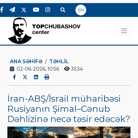
EN
ANA SƏHIFƏ
TƏHLİL
02-06-2026, 10:56
3534
İran-ABŞ/İsrail müharibəsi
Rusiyanın Şimal–Cənub
Dəhlizinə necə təsir edəcək?