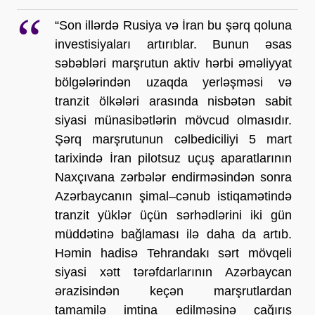
“Son illərdə Rusiya və İran bu şərq qoluna 
investisiyaları artırıblar. Bunun əsas 
səbəbləri marşrutun aktiv hərbi əməliyyat 
bölgələrindən uzaqda yerləşməsi və 
tranzit ölkələri arasında nisbətən sabit 
siyasi münasibətlərin mövcud olmasıdır. 
Şərq marşrutunun cəlbediciliyi 5 mart 
tarixində İran pilotsuz uçuş aparatlarının 
Naxçıvana zərbələr endirməsindən sonra 
Azərbaycanın şimal–cənub istiqamətində 
tranzit yüklər üçün sərhədlərini iki gün 
müddətinə bağlaması ilə daha da artıb. 
Həmin hadisə Tehrandakı sərt mövqeli 
siyasi xətt tərəfdarlarının Azərbaycan 
ərazisindən keçən marşrutlardan 
tamamilə imtina edilməsinə çağırış 