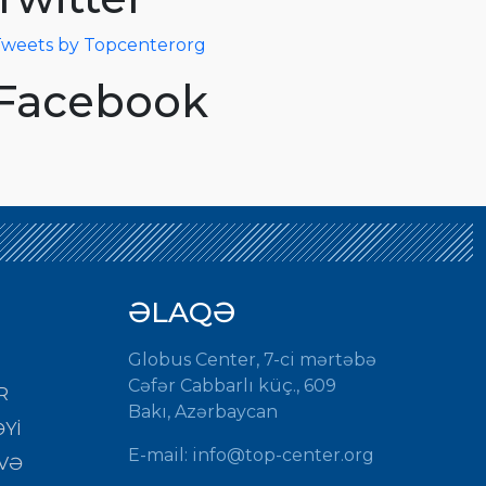
weets by Topcenterorg
Facebook
ƏLAQƏ
Globus Center, 7-ci mərtəbə
Cəfər Cabbarlı küç., 609
R
Bakı, Azərbaycan
Yİ
E-mail: info@top-center.org
VƏ