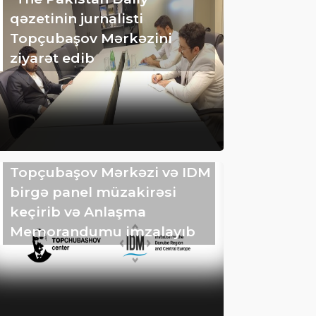
qəzetinin jurnalisti
Topçubaşov Mərkəzini
ziyarət edib
Topçubaşov Mərkəzi və IDM
birgə panel müzakirəsi
keçirib və Anlaşma
Memorandumu imzalayıb