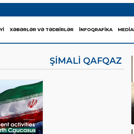
Yİ
XƏBƏRLƏR VƏ TƏDBİRLƏR
İNFOQRAFİKA
MEDİA
ŞIMALI QAFQAZ