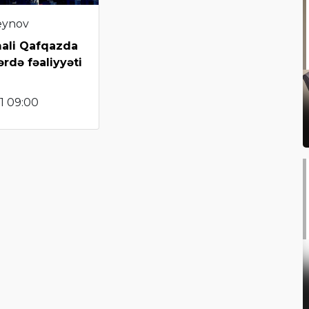
eynov
mali Qafqazda
ərdə fəaliyyəti
1 09:00