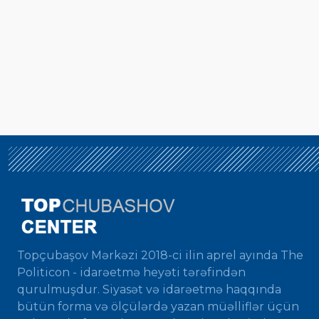
Topçubaşov Mərkəzi 2018-ci ilin aprel ayında The
Politicon - idarəetmə heyəti tərəfindən
qurulmuşdur. Siyasət və idarəetmə haqqında
bütün forma və ölçülərdə yazan müəlliflər üçün