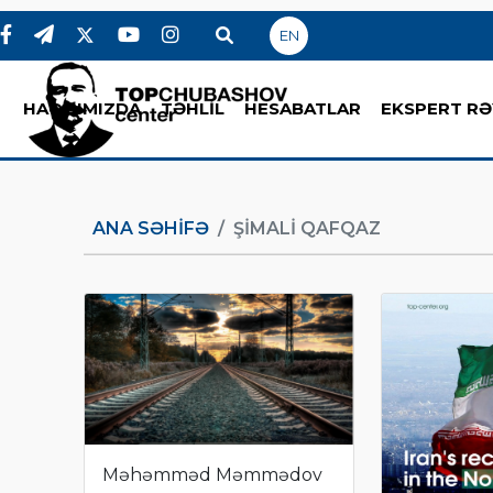
EN
HAQQIMIZDA
TƏHLİL
HESABATLAR
EKSPERT RƏ
ANA SƏHIFƏ
ŞIMALI QAFQAZ
Məhəmməd Məmmədov