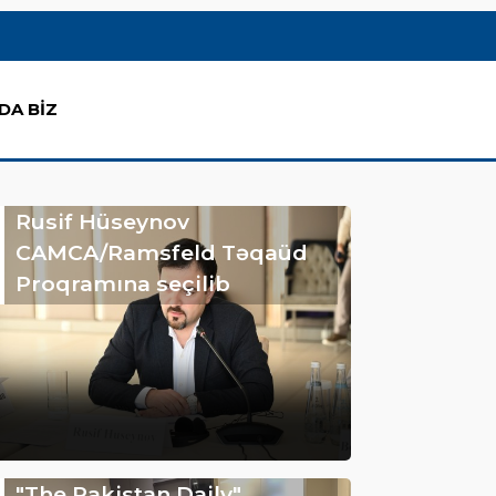
DA BİZ
Rusif Hüseynov
CAMCA/Ramsfeld Təqaüd
Proqramına seçilib
"The Pakistan Daily"