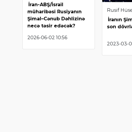
İran-ABŞ/İsrail
Rusif Hüs
müharibəsi Rusiyanın
Şimal–Cənub Dəhlizinə
İranın Şi
necə təsir edəcək?
son dövrl
2026-06-02 10:56
2023-03-0