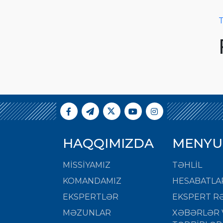
T
HAQQIMIZDA
MENYU
MISSIYAMIZ
TƏHLİL
KOMANDAMIZ
HESABATLA
EKSPERTLƏR
EKSPERT RƏ
MƏZUNLAR
XƏBƏRLƏR 