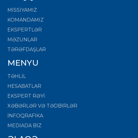
MISSIYAMIZ
KOMANDAMIZ
EKSPERTLƏR
MƏZUNLAR
TƏRƏFDAŞLAR
MENYU
TƏHLİL
HESABATLAR
EKSPERT RƏYİ
XƏBƏRLƏR VƏ TƏDBİRLƏR
İNFOQRAFİKA
MEDİADA BİZ