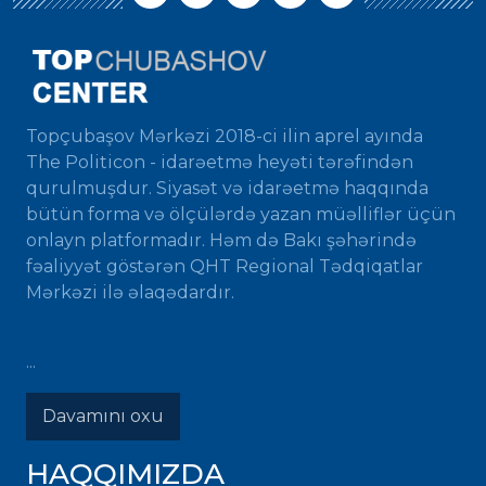
Topçubaşov Mərkəzi 2018-ci ilin aprel ayında
The Politicon - idarəetmə heyəti tərəfindən
qurulmuşdur. Siyasət və idarəetmə haqqında
bütün forma və ölçülərdə yazan müəlliflər üçün
onlayn platformadır. Həm də Bakı şəhərində
fəaliyyət göstərən QHT Regional Tədqiqatlar
Mərkəzi ilə əlaqədardır.
...
Davamını oxu
HAQQIMIZDA