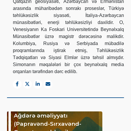
Qafqazın geosiyasəti, Azərbaycan və Ermənistan
arasında müharibədən sonrakı proseslər, Türkiyə
təhlükəsizlik siyasəti, İtaliya-Azərbaycan
münasibətləri, enerji təhlükəsizliyi daxildir. O,
Venesiyanın Ka Foskari Universitetində Beynəlxalq
Münasibətlər üzrə magistr dərəcəsinə malikdir.
Kolumbiya, Rusiya və Serbiyada mübadilə
proqramlarında iştirak etmiş, Təhlükəsizlik
Tədqiqatları və Siyasi Elmlər üzrə təhsil almışdır.
Simonanın məqalələri bir çox beynəlxalq media
orqanları tərəfindən dərc edilib.
Ağdərə əməliyyatı
(Papravənd-Sırxavənd-