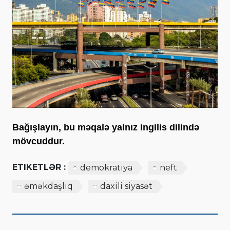
Bağışlayın, bu məqalə yalnız ingilis dilində
mövcuddur.
ETIKETLƏR :
demokratiya
neft
əməkdaşlıq
daxili siyasət