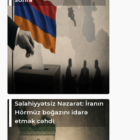
Səlahiyyətsiz Nəzarət: İranın
Hörmüz boğazını idarə
etmək cəhdi