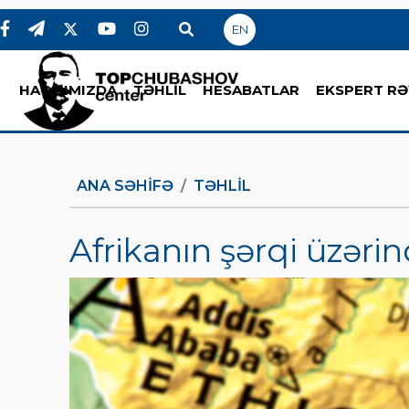
EN
HAQQIMIZDA
TƏHLİL
HESABATLAR
EKSPERT RƏ
ANA SƏHIFƏ
TƏHLİL
Afrikanın şərqi üzəri