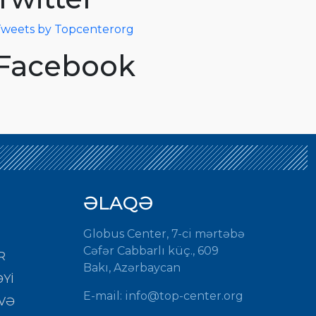
weets by Topcenterorg
Facebook
ƏLAQƏ
Globus Center, 7-ci mərtəbə
Cəfər Cabbarlı küç., 609
R
Bakı, Azərbaycan
Yİ
E-mail: info@top-center.org
VƏ