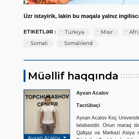
Üzr istəyirik, lakin bu məqalə yalnız ingili
ETIKETLƏR :
Türkiyə
Misir
Afr
Somali
Somalilend
Müəllif haqqında
Ayxan Acalov
Təcrübəçi
Ayxan Acalov Koç Universite
tələbəsidir. Onun maraq dai
Qafqaz və Mərkəzi Asiya re
Ayxan Acalov