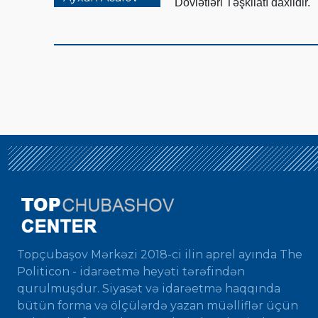
Dövlətləri Təşkilatı daxildir.
Topçubaşov Mərkəzi 2018-ci ilin aprel ayında The
Politicon - idarəetmə heyəti tərəfindən
qurulmuşdur. Siyasət və idarəetmə haqqında
bütün forma və ölçülərdə yazan müəlliflər üçün