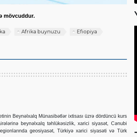
scə mövcuddur.
ika
Afrika buynuzu
Efiopiya
tinin Beynəlxalq Münasibətlər ixtisası üzrə dördüncü kurs
rələrinə beynəlxalq təhlükəsizlik, xarici siyasət, Cənubi
gionlarında geosiyasət, Türkiyə xarici siyasəti və Türk