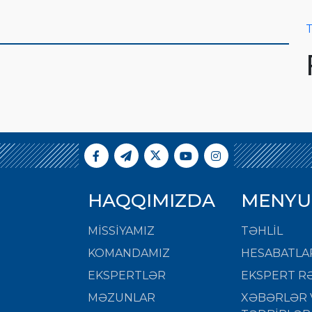
T
HAQQIMIZDA
MENYU
MISSIYAMIZ
TƏHLİL
KOMANDAMIZ
HESABATLA
EKSPERTLƏR
EKSPERT RƏ
MƏZUNLAR
XƏBƏRLƏR 