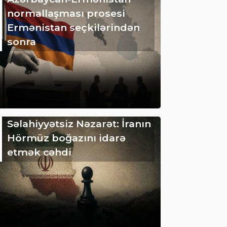
normallaşması prosesi
Ermənistan seçkilərindən
sonra
Səlahiyyətsiz Nəzarət: İranın
Hörmüz boğazını idarə
etmək cəhdi