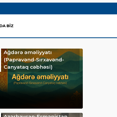
DA BİZ
Ağdərə əməliyyatı
(Papravənd-Sırxavənd-
Canyataq cəbhəsi)
Azərbaycan-Ermənistan