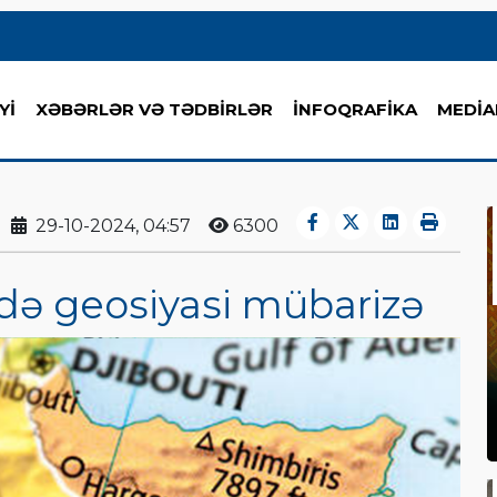
Yİ
XƏBƏRLƏR VƏ TƏDBİRLƏR
İNFOQRAFİKA
MEDİA
29-10-2024, 04:57
6300
ndə geosiyasi mübarizə