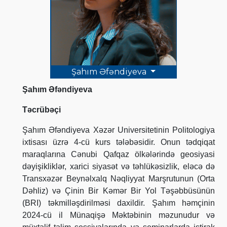
Şahım Əfəndiyeva
Şahım Əfəndiyeva
Təcrübəçi
Şahım Əfəndiyeva Xəzər Universitetinin Politologiya
ixtisası üzrə 4-cü kurs tələbəsidir. Onun tədqiqat
maraqlarına Cənubi Qafqaz ölkələrində geosiyasi
dəyişikliklər, xarici siyasət və təhlükəsizlik, eləcə də
Transxəzər Beynəlxalq Nəqliyyat Marşrutunun (Orta
Dəhliz) və Çinin Bir Kəmər Bir Yol Təşəbbüsünün
(BRI) təkmilləşdirilməsi daxildir. Şahım həmçinin
2024-cü il Münaqişə Məktəbinin məzunudur və