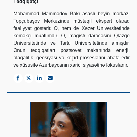
Tədqiqatçı
Məhəmməd Məmmədov Bakı əsaslı beyin mərkəzi
Topçubaşov Mərkəzində müstəqil ekspert olaraq
fəaliyyət göstərir.
O, həm də Xəzər Universitetində
köməkçi müəllimdir. O, magistr dərəcəsini Qlazqo
Universitetində və Tartu Universitetində almışdır.
Onun tədqiqatları postsovet məkanında enerji,
əlaqəlilik, geosiyasi və keçid proseslərini əhatə edir
və xüsusilə Azərbaycanın xarici siyasətinə fokuslanır.