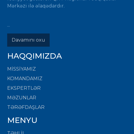
Mərkəzi ilə əlaqədardır.
...
Davamını oxu
HAQQIMIZDA
MISSIYAMIZ
KOMANDAMIZ
EKSPERTLƏR
MƏZUNLAR
TƏRƏFDAŞLAR
MENYU
TƏHLİL