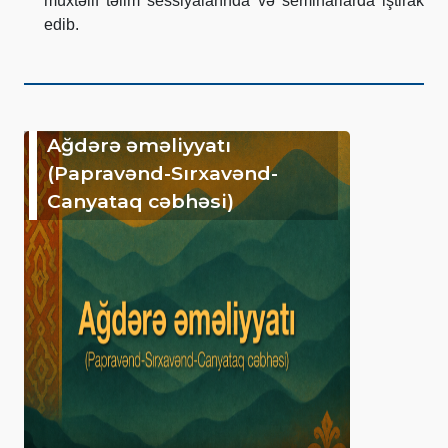
müxtəlif təlim sessiyalarında və seminarlarda iştirak
edib.
Ağdərə əməliyyatı
(Papravənd-Sırxavənd-
Canyataq cəbhəsi)