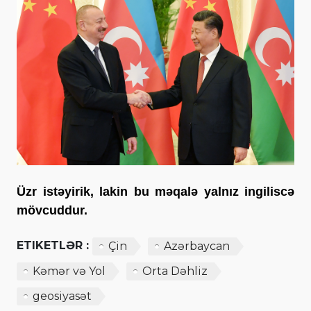
Üzr istəyirik, lakin bu məqalə yalnız ingiliscə
mövcuddur.
ETIKETLƏR :
Çin
Azərbaycan
Kəmər və Yol
Orta Dəhliz
geosiyasət