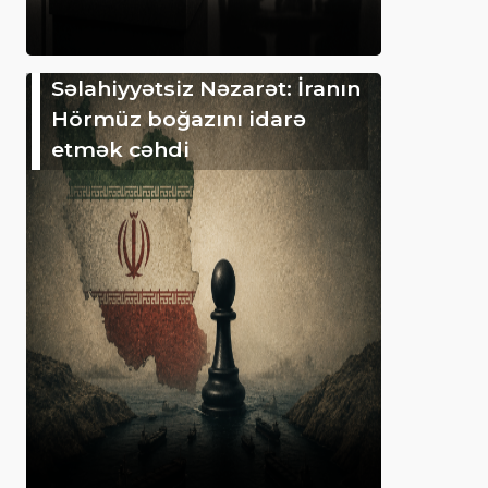
Səlahiyyətsiz Nəzarət: İranın
Hörmüz boğazını idarə
etmək cəhdi