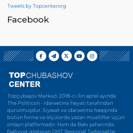
Tweets by Topcenterorg
Facebook
Topçubaşov Mərkəzi 2018-ci ilin aprel ayında
The Politicon - idarəetmə heyəti tərəfindən
qurulmuşdur. Siyasət və idarəetmə haqqında
bütün forma və ölçülərdə yazan müəlliflər üçün
onlayn platformadır. Həm də Bakı şəhərində
fəaliyyət göstərən QHT Regional Tədqiqatlar