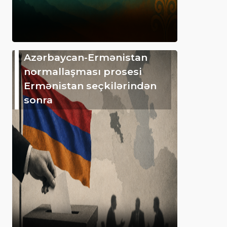
Azərbaycan-Ermənistan
normallaşması prosesi
Ermənistan seçkilərindən
sonra