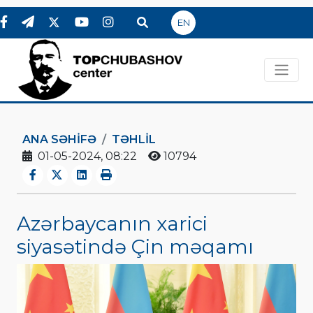
EN
ANA SƏHIFƏ
TƏHLİL
01-05-2024, 08:22
10794
Azərbaycanın xarici
siyasətində Çin məqamı