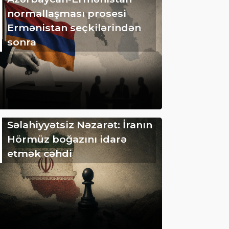
normallaşması prosesi
Ermənistan seçkilərindən
sonra
Səlahiyyətsiz Nəzarət: İranın
Hörmüz boğazını idarə
etmək cəhdi