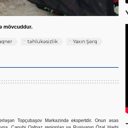
scə mövcuddur.
aqner
təhlükəsizlik
Yaxın Şərq
erləşən Topçubaşov Mərkəzində ekspertdir. Onun əsas
ayna, Cənubi Qafqaz regionları və Rusiyanın Özəl Hərbi