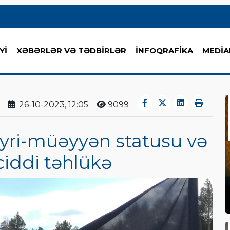
Yİ
XƏBƏRLƏR VƏ TƏDBİRLƏR
İNFOQRAFİKA
MEDİA
26-10-2023, 12:05
9099
ri-müəyyən statusu və
ciddi təhlükə