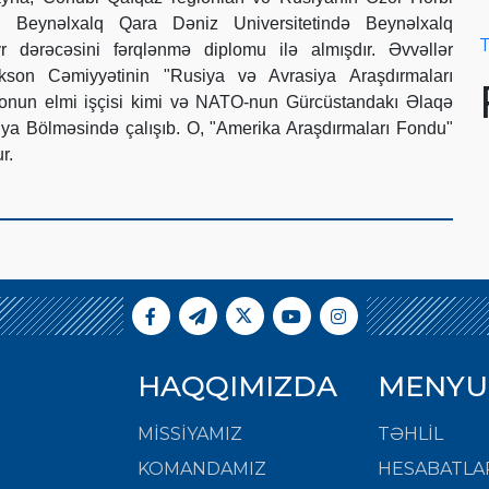
 O, Beynəlxalq Qara Dəniz Universitetində Beynəlxalq
T
r dərəcəsini fərqlənmə diplomu ilə almışdır. Əvvəllər
son Cəmiyyətinin "Rusiya və Avrasiya Araşdırmaları
ionun elmi işçisi kimi və NATO-nun Gürcüstandakı Əlaqə
iya Bölməsində çalışıb. O, "Amerika Araşdırmaları Fondu"
r.
HAQQIMIZDA
MENYU
MISSIYAMIZ
TƏHLİL
KOMANDAMIZ
HESABATLA