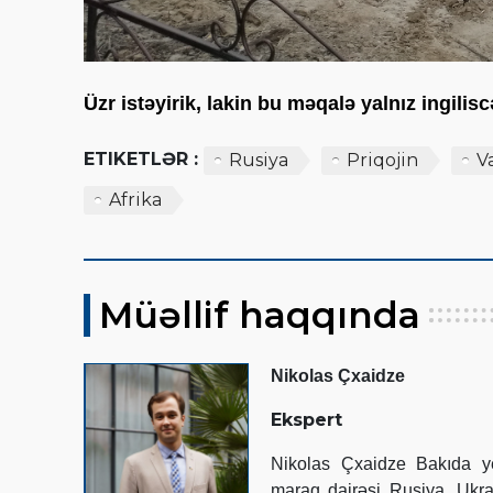
Üzr istəyirik, lakin bu məqalə yalnız ingili
ETIKETLƏR :
Rusiya
Priqojin
V
Afrika
Müəllif haqqında
Nikolas Çxaidze
Ekspert
Nikolas Çxaidze Bakıda y
maraq dairəsi Rusiya, Ukr