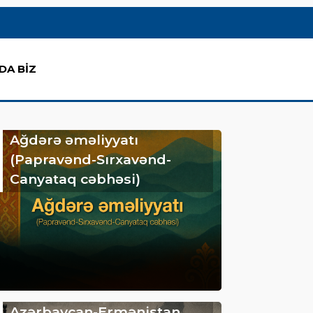
DA BİZ
Ağdərə əməliyyatı
(Papravənd-Sırxavənd-
Canyataq cəbhəsi)
Azərbaycan-Ermənistan