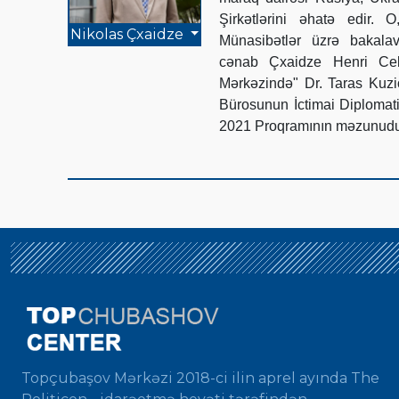
Şirkətlərini əhatə edir.
Nikolas Çxaidze
Münasibətlər üzrə bakalav
cənab Çxaidze Henri Cek
Mərkəzində" Dr. Taras Kuz
Bürosunun İctimai Diplomat
2021 Proqramının məzunudu
Topçubaşov Mərkəzi 2018-ci ilin aprel ayında The