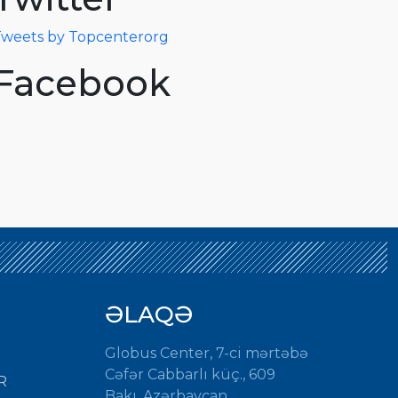
weets by Topcenterorg
Facebook
ƏLAQƏ
Globus Center, 7-ci mərtəbə
Cəfər Cabbarlı küç., 609
R
Bakı, Azərbaycan