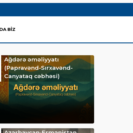
DA BİZ
Ağdərə əməliyyatı
(Papravənd-Sırxavənd-
Canyataq cəbhəsi)
Azərbaycan-Ermənistan