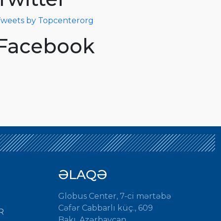
weets by Topcenterorg
Facebook
ƏLAQƏ
Globus Center, 7-ci mərtəbə
Cəfər Cabbarlı küç., 609
R
Bakı, Azərbaycan