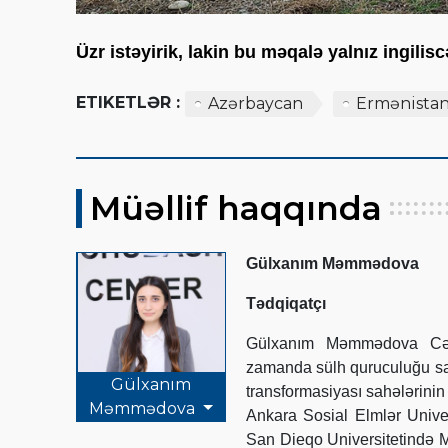
Üzr istəyirik, lakin bu məqalə yalnız ingili
ETIKETLƏR :
Azərbaycan
Ermənista
Müəllif haqqında
Gülxanım Məmmədova
Tədqiqatçı
Gülxanım Məmmədova Cənu
zamanda sülh quruculuğu sahə
Gülxanım
transformasiyası sahələrinin
Məmmədova
Ankara Sosial Elmlər Unive
San Dieqo Universitetində Mü