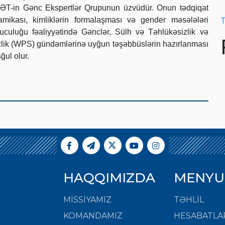
ƏT-in Gənc Ekspertlər Qrupunun üzvüdür. Onun tədqiqat
mikası, kimliklərin formalaşması və gender məsələləri
T
ruculuğu fəaliyyətində Gənclər, Sülh və Təhlükəsizlik və
zlik (WPS) gündəmlərinə uyğun təşəbbüslərin hazırlanması
ğul olur.
HAQQIMIZDA
MENYU
MISSIYAMIZ
TƏHLİL
KOMANDAMIZ
HESABATLA