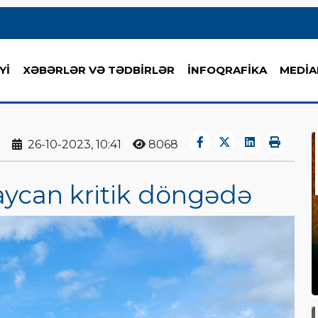
Yİ
XƏBƏRLƏR VƏ TƏDBİRLƏR
İNFOQRAFİKA
MEDİA
26-10-2023, 10:41
8068
aycan kritik döngədə