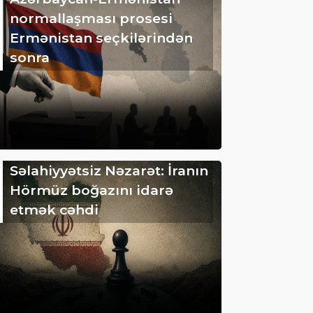
normallaşması prosesi
Ermənistan seçkilərindən
sonra
Səlahiyyətsiz Nəzarət: İranın
Hörmüz boğazını idarə
etmək cəhdi