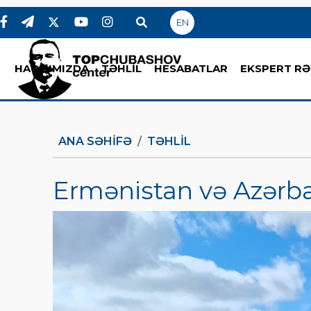
EN
HAQQIMIZDA
TƏHLİL
HESABATLAR
EKSPERT RƏ
ANA SƏHIFƏ
TƏHLİL
Ermənistan və Azərb