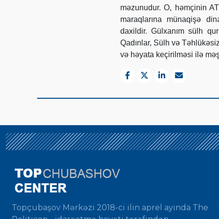
məzunudur. O, həmçinin AT
maraqlarına münaqişə dina
daxildir. Gülxanım sülh qu
Qadınlar, Sülh və Təhlükəsi
və həyata keçirilməsi ilə məş
Topçubaşov Mərkəzi 2018-ci ilin aprel ayında The