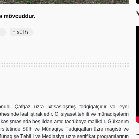
scə mövcuddur.
n
sülh
bi Qafqaz üzrə ixtisaslaşmış tədqiqatçıdır və eyni
sində fəal iştirak edir. O, siyasət təhlili və münaqişələrin
 kəsişməsində beş ildən artıq təcrübəyə malikdir. Gülxanım
rsitetində Sülh və Münaqişə Tədqiqatları üzrə magistr və
naqişə Təhlili və Mediasiya üzrə sertifikat proqramlarının