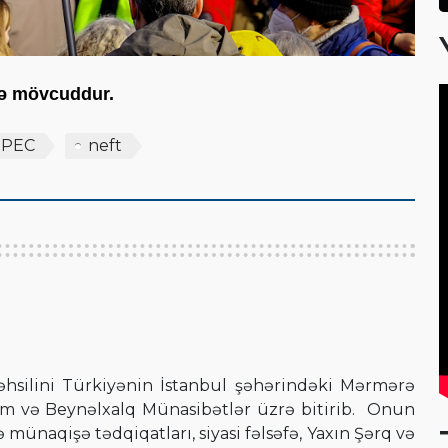
scə mövcuddur.
PEC
neft
əhsilini Türkiyənin İstanbul şəhərindəki Mərmərə
Elm və Beynəlxalq Münasibətlər üzrə bitirib. Onun
 münaqişə tədqiqatları, siyasi fəlsəfə, Yaxın Şərq və