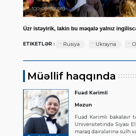
Üzr istəyirik, lakin bu məqalə yalnız ingili
ETIKETLƏR :
Rusiya
Ukrayna
O
Müəllif haqqında
Fuad Kərimli
Məzun
Fuad Kərimli bakalavr t
Universitetində Siyasi 
maraq dairələrinə sülh və