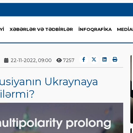
Yİ
XƏBƏRLƏR VƏ TƏDBİRLƏR
İNFOQRAFİKA
MEDİA
22-11-2022, 09:00
7257
usiyanın Ukraynaya
ilərmi?