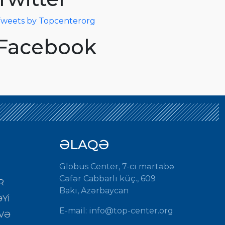
weets by Topcenterorg
Facebook
ƏLAQƏ
Globus Center, 7-ci mərtəbə
Cəfər Cabbarlı küç., 609
R
Bakı, Azərbaycan
Yİ
E-mail: info@top-center.org
VƏ