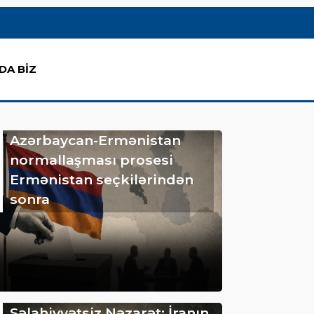
DA BİZ
Azərbaycan-Ermənistan
normallaşması prosesi
Ermənistan seçkilərindən
sonra
Səlahiyyətsiz Nəzarət: İranın