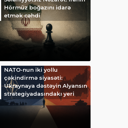
Hörmüz boğazını idarə
etmək cəhdi
NATO-nun iki yollu
çəkindirmə siyasəti:
Ukraynaya dəstəyin Alyansın
strategiyadasındakı yeri