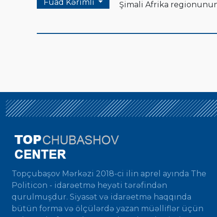
Fuad Kərimli
Şimali Afrika regionunun t
Topçubaşov Mərkəzi 2018-ci ilin aprel ayında The
Politicon - idarəetmə heyəti tərəfindən
qurulmuşdur. Siyasət və idarəetmə haqqında
bütün forma və ölçülərdə yazan müəlliflər üçün