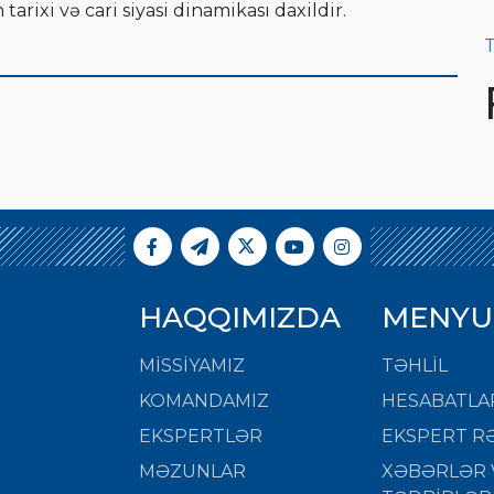
arixi və cari siyasi dinamikası daxildir.
T
HAQQIMIZDA
MENYU
MISSIYAMIZ
TƏHLİL
KOMANDAMIZ
HESABATLA
EKSPERTLƏR
EKSPERT RƏ
MƏZUNLAR
XƏBƏRLƏR 