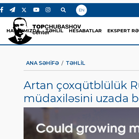
EN
HAQQIMIZDA
TƏHLİL
HESABATLAR
EKSPERT RƏ
ANA SƏHIFƏ
TƏHLİL
Artan çoxqütblülük R
müdaxiləsini uzada b