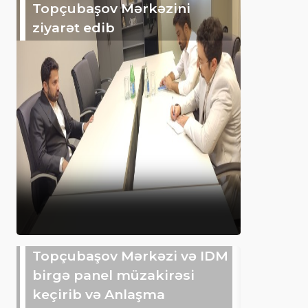
Topçubaşov Mərkəzini
ziyarət edib
Topçubaşov Mərkəzi və IDM
birgə panel müzakirəsi
keçirib və Anlaşma