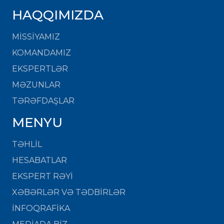
HAQQIMIZDA
MISSIYAMIZ
KOMANDAMIZ
EKSPERTLƏR
MƏZUNLAR
TƏRƏFDAŞLAR
MENYU
TƏHLİL
HESABATLAR
EKSPERT RƏYİ
XƏBƏRLƏR VƏ TƏDBİRLƏR
İNFOQRAFİKA