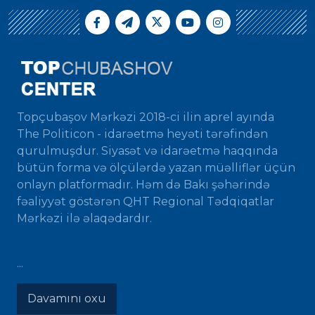
Topçubaşov Mərkəzi 2018-ci ilin aprel ayında
The Politicon - idarəetmə heyəti tərəfindən
qurulmuşdur. Siyasət və idarəetmə haqqında
bütün forma və ölçülərdə yazan müəlliflər üçün
onlayn platformadır. Həm də Bakı şəhərində
fəaliyyət göstərən QHT Regional Tədqiqatlar
Mərkəzi ilə əlaqədardır.
...
Davamını oxu