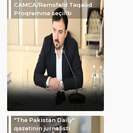
CAMCA/Ramsfeld Təqaüd
Proqramına seçilib
"The Pakistan Daily"
qəzetinin jurnalisti