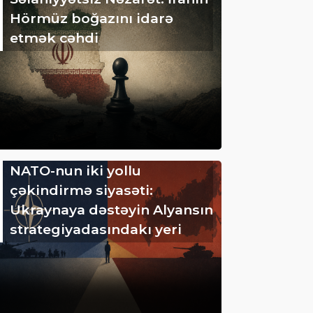
Hörmüz boğazını idarə
etmək cəhdi
NATO-nun iki yollu
çəkindirmə siyasəti:
Ukraynaya dəstəyin Alyansın
strategiyadasındakı yeri