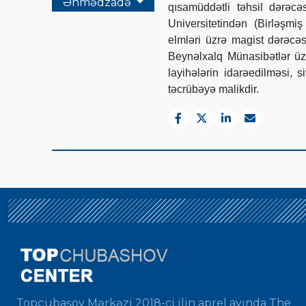
Əhmədzadə
qısamüddətli təhsil dərəc
Universitetindən (Birləşmi
elmləri üzrə magist dərəcə
Beynəlxalq Münasibətlər üzr
layihələrin idarəedilməsi,
təcrübəyə malikdir.
Topçubaşov Mərkəzi 2018-ci ilin aprel ayında The