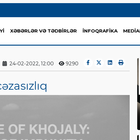
Yİ
XƏBƏRLƏR VƏ TƏDBİRLƏR
İNFOQRAFİKA
MEDİA
24-02-2022, 12:00
9290
 cəzasızlıq