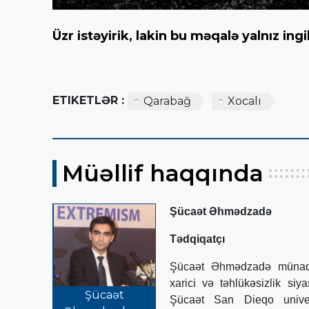
Üzr istəyirik, lakin bu məqalə yalnız in
ETIKETLƏR :
Qarabağ
Xocalı
Müəllif haqqında
Şücaət Əhmədzadə
Tədqiqatçı
Şücaət Əhmədzadə münaqiş
xarici və təhlükəsizlik siy
Şücaət
Şücaət San Dieqo univer