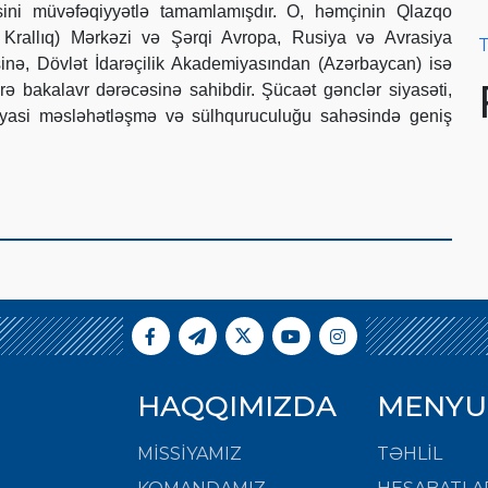
əsini müvəfəqiyyətlə tamamlamışdır. O, həmçinin Qlazqo
ş Krallıq) Mərkəzi və Şərqi Avropa, Rusiya və Avrasiya
T
sinə, Dövlət İdarəçilik Akademiyasından (Azərbaycan) isə
ə bakalavr dərəcəsinə sahibdir. Şücaət gənclər siyasəti,
 siyasi məsləhətləşmə və sülhquruculuğu sahəsində geniş
HAQQIMIZDA
MENYU
MISSIYAMIZ
TƏHLİL