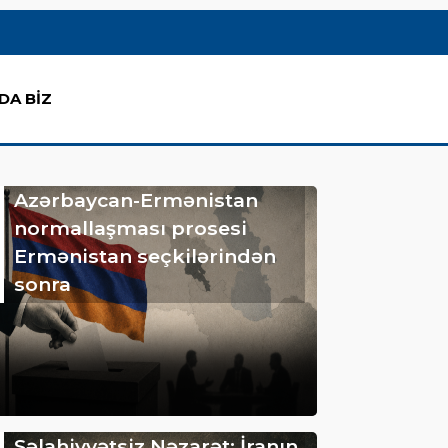
DA BİZ
Azərbaycan-Ermənistan
normallaşması prosesi
Ermənistan seçkilərindən
sonra
Səlahiyyətsiz Nəzarət: İranın