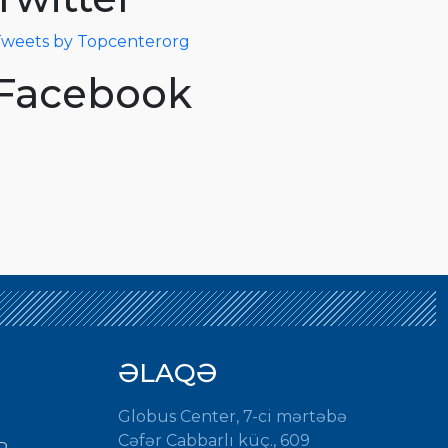
weets by Topcenterorg
Facebook
ƏLAQƏ
Globus Center, 7-ci mərtəbə
Cəfər Cabbarlı küç., 609