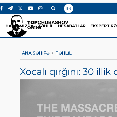
EN
HAQQIMIZDA
TƏHLİL
HESABATLAR
EKSPERT RƏ
ANA SƏHIFƏ
TƏHLİL
Xocalı qırğını: 30 illik