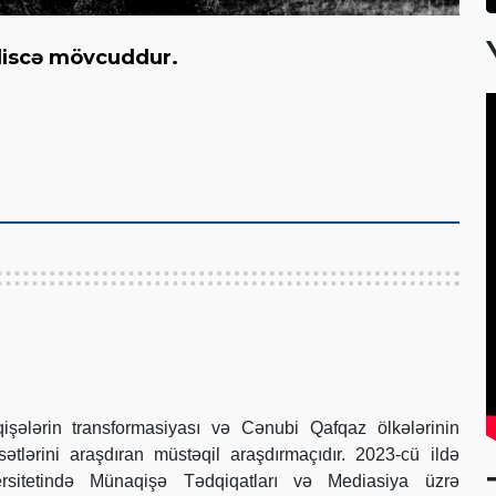
giliscə mövcuddur.
ələrin transformasiyası və Cənubi Qafqaz ölkələrinin
asətlərini araşdıran müstəqil araşdırmaçıdır. 2023-cü ildə
sitetində Münaqişə Tədqiqatları və Mediasiya üzrə