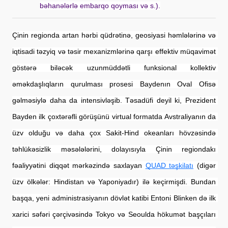
bəhanələrlə embarqo qoyması və s.).
Çinin regionda artan hərbi qüdrətinə, geosiyasi həmlələrinə və 
iqtisadi təzyiq və təsir mexanizmlərinə qarşı effektiv müqavimət 
göstərə biləcək uzunmüddətli funksional kollektiv 
əməkdaşlıqların qurulması prosesi Baydenın Oval Ofisə 
gəlməsiylə daha da intensivləşib. Təsadüfi deyil ki, Prezident 
Bayden ilk çoxtərəfli görüşünü virtual formatda Avstraliyanın da 
üzv olduğu və daha çox Sakit-Hind okeanları hövzəsində 
təhlükəsizlik məsələlərini, dolayısıyla Çinin regiondakı 
fəaliyyətini diqqət mərkəzində saxlayan
QUAD təşkilatı
 (digər 
üzv ölkələr: Hindistan və Yaponiyadır) ilə keçirmişdi. Bundan 
başqa, yeni administrasiyanın dövlət katibi Entoni Blinken də ilk 
xarici səfəri çərçivəsində Tokyo və Seoulda hökumət başçıları 