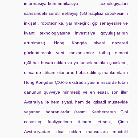
informasiya-kommunikasiya texnologiyaları 
sahəsindəki sürətli irəliləyişi (5G naqilsiz şəbə
kəsinin 
inkişafı, robotexnika, yarımkeçirici çip sənayesinə və 
kvant texnologiyasına investisiya qoyuluşlarının 
artırılması), Hong Kongda siyasi nəzarəti 
gücləndirəcək yeni mexanizmlər tətbiq etməsi 
(şübhəli hesab edilən və ya təqsirləndirilən şəxslərin, 
eləcə də ittiham olunaraq həbs edilmiş məhkumların 
Hong Kongdan ÇXR-ə ekstradisiyasını nəzərdə tutan 
qanunun qüvvəyə minməsi) və ən əsası, son illər 
Avstraliya ilə həm siyasi, həm də iqtisadi müstəvidə 
yaşanan böhranlardır (rəsmi Kanberranın Çini 
casusluq fəaliyyətində ittiham etməsi, Çinin 
Avstraliyadan idxal edilən məhsullara müxtəlif 