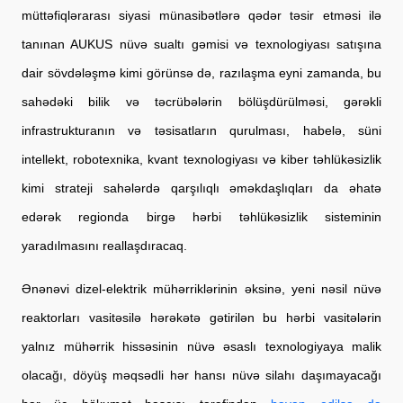
müttəfiqlərarası siyasi münasibətlərə qədər təsir etməsi ilə 
tanınan AUKUS nüvə sualtı gəmisi və texnologiyası satışına 
dair sövdələşmə kimi görünsə də, razılaşma eyni zamanda, bu 
sahədəki bilik və təcrübələrin bölüşdürülməsi, gərəkli 
infrastrukturanın və təsisatların qurulması, habelə, süni 
intellekt, robotexnika, kvant texnologiyası və kiber təhlükəsizlik 
kimi strateji sahələrdə qarşılıqlı əməkdaşlıqları da əhatə 
edərək regionda birgə hərbi təhlükəsizlik sisteminin 
yaradılmasını reallaşdıracaq.
Ənənəvi dizel-elektrik mühərriklərinin əksinə, yeni nəsil nüvə 
reaktorları vasitəsilə hərəkətə gətirilən bu hərbi vasitələrin 
yalnız mühərrik hissəsinin nüvə əsaslı texnologiyaya malik 
olacağı, döyüş məqsədli hər hansı nüvə silahı daşımayacağı 