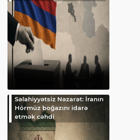
Səlahiyyətsiz Nəzarət: İranın
Hörmüz boğazını idarə
etmək cəhdi