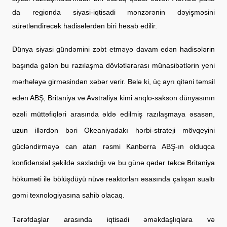
da regionda siyasi-iqtisadi mənzərənin dəyişməsini 
sürətləndirəcək hadisələrdən biri hesab edilir.
Dünya siyasi gündəmini zəbt etməyə davam edən hadisələrin 
başında gələn bu razılaşma dövlətlərarası münasibətlərin yeni 
mərhələyə girməsindən xəbər verir. Belə ki, üç ayrı qitəni təmsil 
edən ABŞ, Britaniya və Avstraliya kimi anqlo-sakson dünyasının 
əzəli müttəfiqləri arasında əldə edilmiş razılaşmaya əsasən, 
uzun illərdən bəri Okeaniyadakı hərbi-strateji mövqeyini 
gücləndirməyə can atan rəsmi Kanberra ABŞ-ın olduqca 
konfidensial şəkildə saxladığı və bu günə qədər təkcə Britaniya 
hökuməti ilə bölüşdüyü nüvə reaktorları əsasında çalışan sualtı 
gəmi texnologiyasına sahib olacaq.
Tərəfdaşlar arasında iqtisadi əməkdaşlıqlara və 