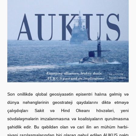
Son onillikdə qlobal geosiyasətin episentri halına gəlmiş və 
dünya nəhənglərinin geostrateji qaydalarını diktə etməyə 
çalışdıqları Sakit və Hind Okeanı hövzələri, yeni 
sövdələşmələrin imzalanmasına və koalisiyaların qurulmasına 
şahidlik edir. Bu qəbildən olan və cari ilin ən mühüm hərbi-
siyasi razılaşmalarından biri olaraq qəbul edilən AUKUS paktı 