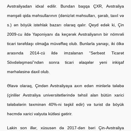
Avstraliyadan idxal edilir. Bundan başqa ÇXR, Avstraliya 
mənşəli qida məhsullarının (dəniz/ət məhsulları, şərab, taxıl və 
s.) ən böyük istehlak bazarı olaraq qalır. Qeyd edək ki, Çin 
2009-cu ildə Yaponiyanı da keçərək Avstraliyanın bir nömrəli 
ticari tərəfdaşı olmağa müvəffəq olub. Bunlarla yanaşı, iki ölkə 
arasında 2014-cü ildə imzalanan “Sərbəst Ticarət 
Sövdələşməsi”ndən sonra ticari əlaqələr yeni inkişaf 
mərhələsinə daxil olub.
Əlavə olaraq, Çindən Avstraliyaya axın edən minlərlə tələbə 
(çinlilər Avstraliya universitetlərində təhsil alan bütün xarici 
tələbələrin təxminən 40%-ni təşkil edir) və turist də böyük 
həcmdə xarici valyuta kütləsi gətirir.
Lakin son illər, xüsusən də 2017-dən bəri Çin-Avstraliya 