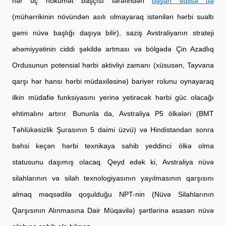
hər üç hökumət başçısı tərəfindən
bəyan edilsə də
(mühərrikinin növündən asılı olmayaraq istənilən hərbi sualtı 
gəmi nüvə başlığı daşıya bilir), saziş Avstraliyanın strateji 
əhəmiyyətini
n
 ciddi şəkildə artması və bölgədə Çin Azadlıq 
Ordusunun potensial hərbi aktivliyi zamanı (xüsusən, Tayvana 
qarşı hər hansı hərbi müdaxiləsinə) 
bariyer rolunu oynayaraq 
ilkin müdafiə funksiyasını yerinə yetirəcək hərbi güc olacağı 
ehtimalını artırır. 
Bununla da, Avstraliya P5 ölkələri (BMT 
Təhlükəsizlik Şurasının 5 daimi üzvü) və Hindistandan sonra 
bəhsi keçən hərbi texnikaya sahib yeddinci ölkə olma 
statusunu daşımış olacaq. Qeyd edək ki, Avstraliya nüvə 
silahlarının və silah texnologiyasının yayılmasının qarşısını 
almaq məqsədilə qoşulduğu NPT-nin (Nüvə Silahlarının 
Qarşısının Alınmasına Dair Müqavilə) şərtlərinə əsasən nüvə 