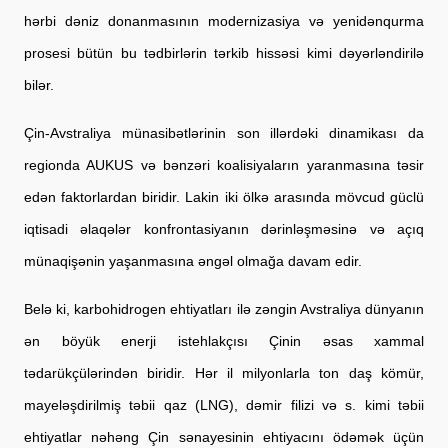
hərbi dəniz donanmasının modernizasiya və yenidənqurma 
prosesi bütün bu tədbirlərin tərkib hissəsi kimi dəyərləndirilə 
bilər.
Çin-Avstraliya münasibətlərinin son illərdəki dinamikası da 
regionda AUKUS və bənzəri koalisiyaların yaranmasına təsir 
edən faktorlardan biridir. Lakin iki ölkə arasında mövcud güclü 
iqtisadi əlaqələr 
konfrontasiyanın 
dərinləşməsinə 
və açıq 
münaqişənin yaşanmasına əngəl olmağa davam edir.  
Belə ki, 
karbohidrogen ehtiyatları ilə zəngin Avstraliya dünyanın 
ən böyük enerji istehlakçısı Çinin əsas xammal 
tədarükçülərindən biridir. Hər il milyonlarla ton daş kömür, 
mayeləşdirilmiş təbii qaz (LNG), dəmir filizi və s. kimi təbii 
ehtiyatlar nəhəng Çin sənayesinin ehtiyacını ödəmək üçün 