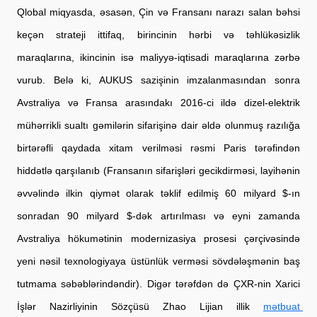
Qlobal miqyasda, əsasən, Çin və Fransanı narazı salan bəhsi 
keçən strateji ittifaq, birincinin hərbi və təhlükəsizlik 
maraqlarına, ikincinin isə maliyyə-iqtisadi maraqlarına zərbə 
vurub. Belə ki, AUKUS sazişinin imzalanmasından sonra 
Avstraliya və Fransa arasındakı 2016-ci ildə dizel-elektrik 
mühərrikli sualtı 
gəmilərin
 sifarişinə dair əldə olunmuş razılığa 
birtərəfli
 qaydada xitam verilməsi rəsmi Paris tərəfindən 
hiddətlə qarşılanıb (Fransanın sifarişləri gecikdirməsi, layihənin 
əvvəlində ilkin qiymət olarak təklif edilmiş 60 milyard $-ın 
sonradan 90 milyard $-dək artırılması və eyni zamanda 
Avstraliya hökumətinin modernizasiya prosesi çərçivəsində 
yeni nəsil texnologiyaya üstünlük verməsi sövdələşmənin baş 
tutmama səbəblərindəndir). Digər tərəfdən də ÇXR-nin Xarici 
İşlər Nazirliyinin Sözçüsü Zhao Lijian illik
mətbuat 