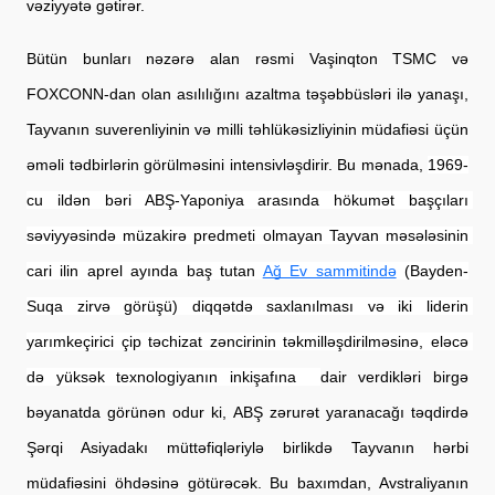
vəziyyətə gətirər.
Bütün bunları nəzərə alan rəsmi Vaşinqton TSMC və 
FOXCONN-dan olan asılılığını azaltma təşəbbüsləri ilə yanaşı, 
Tayvanın suverenliyinin və milli təhlükəsizliyinin müdafiəsi üçün 
əməli tədbirlərin görülməsini intensivləşdirir. Bu mənada, 
1969-
cu ildən bəri ABŞ-Yaponiya arasında hökumət başçıları 
səviyyəsində müzakirə predmeti olmayan Tayvan məsələsinin 
cari ilin aprel ayında baş 
tutan
Ağ Ev sammitində
 (Bayden-
Suqa zirvə görüşü) diqqətdə saxlanılması və iki liderin 
yarımkeçirici çip təchizat zəncirinin təkmilləşdirilməsinə, eləcə 
də yüksək 
texnologiyanın inkişafına
dair verdikləri birgə 
bəyanatda görünən odur ki, ABŞ zərurət yaranacağı təqdirdə 
Şərqi Asiyadakı müttəfiqləriylə birlikdə Tayvanın hərbi 
müdafiəsini öhdəsinə götürəcək. Bu baxımdan, Avstraliyanın 