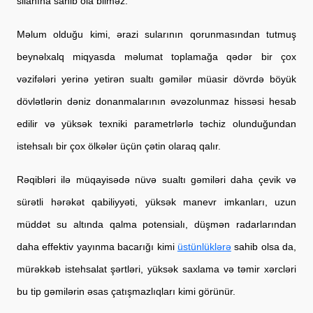
silahına sahib ola bilməz.
Məlum olduğu kimi, ərazi sularının qorunmasından tutmuş 
beynəlxalq miqyasda məlumat toplamağa qədər bir çox 
vəzifələri yerinə yetirən sualtı gəmilər müasir dövrdə böyük 
dövlətlərin dəniz donanmalarının əvəzolunmaz hissəsi hesab 
edilir və yüksək texniki parametrlərlə təchiz olunduğundan 
istehsalı bir çox ölkələr üçün çətin olaraq qalır.
Rəqibləri ilə müqayisədə nüvə sualtı gəmiləri daha çevik və 
sürətli hərəkət qabiliyyəti, yüksək manevr imkanları, uzun 
müddət 
su altında 
qalma potensialı, düşmən radarlarından 
daha effektiv yayınma bacarığı kimi
üstünlüklərə
 sahib olsa da, 
mürəkkəb istehsalat şərtləri, yüksək saxlama və təmir xərcləri 
bu tip gəmilərin əsas çatışmazlıqları kimi görünür.