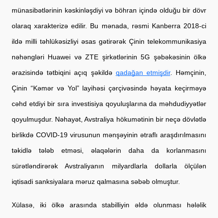
münasibətlərinin kəskinləşdiyi və böhran içində olduğu bir 
dövr 
olaraq xarakterizə edilir
. Bu mənada, rəsmi Kanberra 2018-ci 
ildə milli təhlükəsizliyi əsas gətirərək Çinin telekommunikasiya 
nəhəngləri Huawei və ZTE şirkətlərinin 5G şəbəkəsinin ölkə
ərazisində tətbiqini açıq şəkildə
qadağan etmişdir
. Həmçinin, 
Çinin “Kəmər və Yol” layihəsi çərçivəsində həyata keçirməyə 
cəhd etdiyi bir sıra investisiya qoyuluşlarına da məhdudiyyətlər 
qoyulmuşdur. Nəhayət, Avstraliya hökumətinin bir neçə dövlətlə 
birlikdə COVID-19 virusunun mənşəyinin ətraflı araşdırılmasını 
təkidlə tələb etməsi, əlaqələrin daha da korlanmasını 
sürətləndirərək Avst
raliyanın milyardlarla dollarla ölçülən 
iqtisadi sanksiyalara məruz qalmasına səbəb olmuştur.
Xülasə, iki ölkə arasında stabilliyin əldə olunması hələlik 