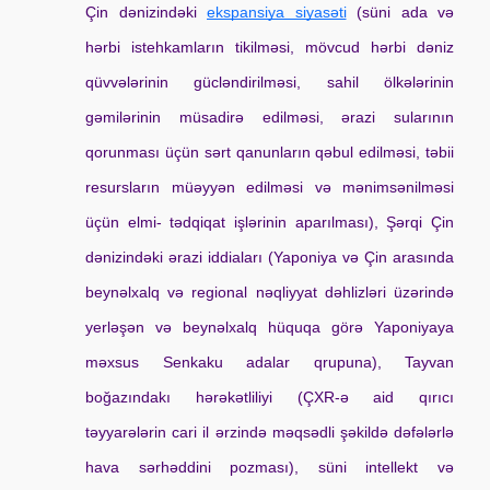
Çin dənizindəki
ekspansiya siyasəti
 (süni ada və 
hərbi istehkamların tikilməsi, mövcud hərbi dəniz 
qüvvələrinin gücləndirilməsi, sahil ölkələrinin 
gəmilərinin müsadirə edilməsi, ərazi sularının 
qorunması üçün sərt qanunların qəbul edilməsi, təbii 
resursların müəyyən edilməsi və mənimsənilməsi 
üçün elmi- tədqiqat işlərinin aparılması), Şərqi Çin 
dənizindəki ərazi iddiaları (Yaponiya və Çin arasında 
beynəlxalq və regional nəqliyyat dəhlizləri üzərində 
yerləşən və beynəlxalq hüquqa görə Yaponiyaya 
məxsus Senkaku adalar qrupuna), Tayvan 
boğazındakı hərəkətliliyi (ÇXR-ə aid qırıcı 
təyyarələrin cari il ərzində məqsədli şəkildə dəfələrlə 
hava sərhəddini pozması), süni intellekt və 