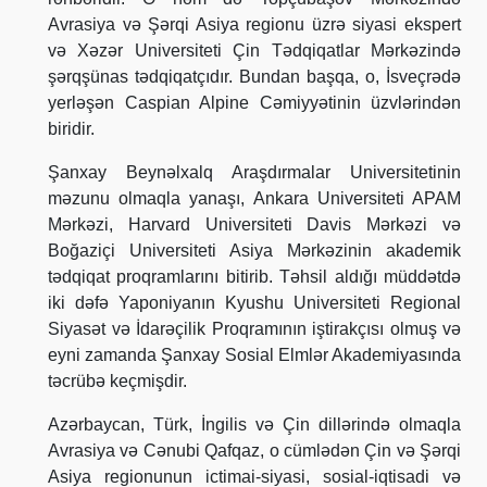
Avrasiya və Şərqi Asiya regionu üzrə siyasi ekspert
və Xəzər Universiteti Çin Tədqiqatlar Mərkəzində
şərqşünas tədqiqatçıdır. Bundan başqa, o, İsveçrədə
yerləşən Caspian Alpine Cəmiyyətinin üzvlərindən
biridir.
Şanxay Beynəlxalq Araşdırmalar Universitetinin
məzunu olmaqla yanaşı, Ankara Universiteti APAM
Mərkəzi, Harvard Universiteti Davis Mərkəzi və
Boğaziçi Universiteti Asiya Mərkəzinin akademik
tədqiqat proqramlarını bitirib. Təhsil aldığı müddətdə
iki dəfə Yaponiyanın Kyushu Universiteti Regional
Siyasət və İdarəçilik Proqramının iştirakçısı olmuş və
eyni zamanda Şanxay Sosial Elmlər Akademiyasında
təcrübə keçmişdir.
Azərbaycan, Türk, İngilis və Çin dillərində olmaqla
Avrasiya və Cənubi Qafqaz, o cümlədən Çin və Şərqi
Asiya regionunun ictimai-siyasi, sosial-iqtisadi və