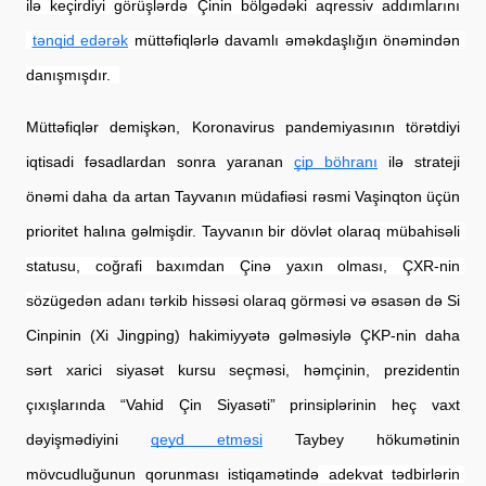
ilə keçirdiyi görüşlərdə Çinin bölgədəki aqressiv addımlarını
tənqid edərək
 müttəfiqlərlə davamlı əməkdaşlığın önəmindən 
danışmışdır.  
Müttəfiqlər demişkən, Koronavirus pandemiyasının törətdiyi 
iqtisadi fəsadlardan sonra yaranan
çip böhranı
 ilə strateji 
önəmi daha da artan Tayvanın müdafiəsi rəsmi Vaşinqton üçün 
prioritet halına gəlmişdir. 
Tayvanın bir dövlət olaraq mübahisəli 
statusu, coğrafi baxımdan Çinə yaxın olması, ÇXR-nin 
sözügedən adanı tərkib hissəsi olaraq görməsi və 
əsasən də Si 
Cinpinin (Xi Jingping) hakimiyyətə gəlməsiylə ÇKP-nin daha 
sərt xarici siyasət kursu seçməsi, həmçinin, prezidentin 
çıxışlarında “Vahid Çin Siyasəti” prinsiplərinin heç vaxt 
dəyişmədiyini
qeyd etməsi
 Taybey hökumətinin 
mövcudluğunun qorunması istiqamətində
 adekvat tədbirlərin 