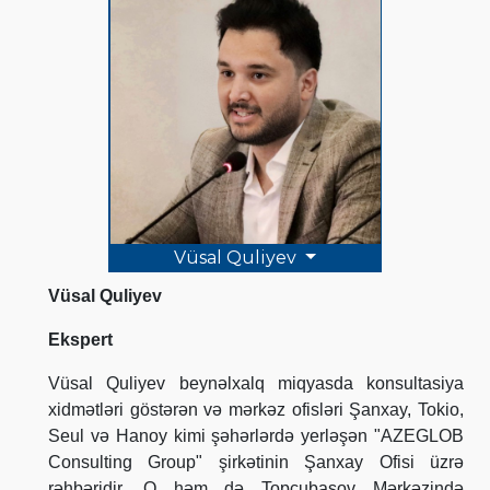
Vüsal Quliyev
Vüsal Quliyev
Ekspert
Vüsal Quliyev beynəlxalq miqyasda konsultasiya
xidmətləri göstərən və mərkəz ofisləri Şanxay, Tokio,
Seul və Hanoy kimi şəhərlərdə yerləşən "AZEGLOB
Consulting Group" şirkətinin Şanxay Ofisi üzrə
rəhbəridir. O həm də Topçubaşov Mərkəzində