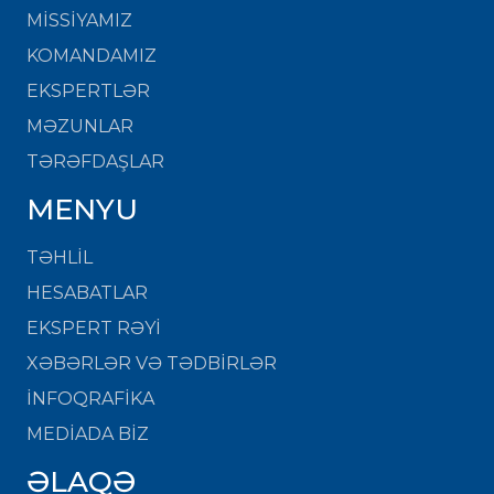
MISSIYAMIZ
KOMANDAMIZ
EKSPERTLƏR
MƏZUNLAR
TƏRƏFDAŞLAR
MENYU
TƏHLİL
HESABATLAR
EKSPERT RƏYİ
XƏBƏRLƏR VƏ TƏDBİRLƏR
İNFOQRAFİKA
MEDİADA BİZ
ƏLAQƏ