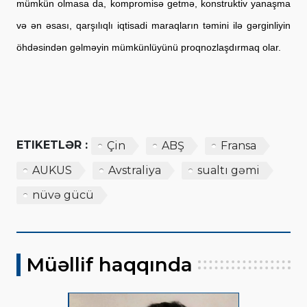
mümkün olmasa da, kompromisə getmə, konstruktiv yanaşma 
və ən əsası, qarşılıqlı iqtisadi maraqların təmini ilə gərginliyin 
öhdəsindən gəlməyin mümkünlüyünü proqnozlaşdırmaq olar.
ETIKETLƏR :
Çin
ABŞ
Fransa
AUKUS
Avstraliya
sualtı gəmi
nüvə gücü
Müəllif haqqında