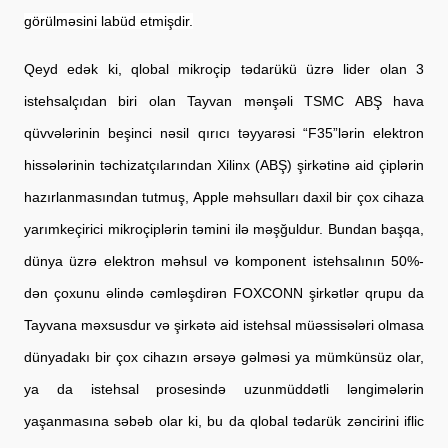
görülməsini labüd etmişdir.
Qeyd edək ki, 
qlobal 
mikroçip tədarükü üzrə lider olan 3 
istehsalçıdan biri olan Tayvan mənşəli TSMC ABŞ hava 
qüvvələrinin beşinci nəsil qırıcı təyyarəsi “F35”lərin elektron 
hissələrinin təchizatçılarından Xilinx (ABŞ) şirkətinə aid çiplərin 
hazırlanmasından tutmuş, Apple məhsulları daxil bir çox cihaza 
yarımkeçirici mikroçiplərin təmini ilə məşğuldur. Bundan başqa, 
dünya üzrə elektron məhsul və komponent istehsalının 50%-
dən çoxunu əlində cəmləşdirən FOXCONN şirkətlər qrupu da 
Tayvana məxsusdur və şirkətə aid istehsal müəssisələri olmasa 
dünyadakı bir çox cihazın ərsəyə gəlməsi ya mümkünsüz olar, 
ya da istehsal prosesində uzunmüddətli ləngimələrin 
yaşanmasına səbəb olar ki, bu da qlobal tədarük 
zəncirini
 iflic 