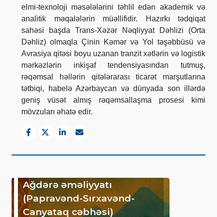
elmi-texnoloji məsələlərini təhlil edən akademik və
analitik məqalələrin müəllifidir. Hazırkı tədqiqat
sahəsi başda Trans-Xəzər Nəqliyyat Dəhlizi (Orta
Dəhliz) olmaqla Çinin Kəmər və Yol təşəbbüsü və
Avrasiya qitəsi boyu uzanan tranzit xətlərin və logistik
mərkəzlərin inkişaf tendensiyasından tutmuş,
rəqəmsal həllərin qitələrarası ticarət marşutlarına
tətbiqi, habelə Azərbaycan və dünyada son illərdə
geniş vüsət almış rəqəmsallaşma prosesi kimi
mövzuları əhatə edir.
Ağdərə əməliyyatı
(Papravənd-Sırxavənd-
Canyataq cəbhəsi)