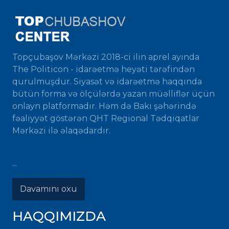
Topçubaşov Mərkəzi 2018-ci ilin aprel ayında
The Politicon - idarəetmə heyəti tərəfindən
qurulmuşdur. Siyasət və idarəetmə haqqında
bütün forma və ölçülərdə yazan müəlliflər üçün
onlayn platformadır. Həm də Bakı şəhərində
fəaliyyət göstərən QHT Regional Tədqiqatlar
Mərkəzi ilə əlaqədardır.
...
Davamını oxu
HAQQIMIZDA