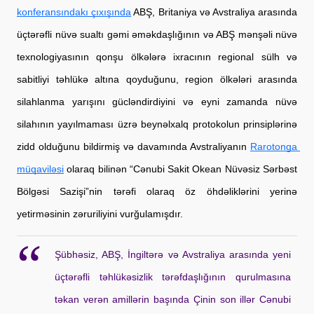
konferansındakı çıxışında
 ABŞ, Britaniya və Avstraliya arasında 
üçtərəfli nüvə sualtı gəmi əməkdaşlığının və ABŞ mənşəli nüvə 
texnologiyasının qonşu ölkələrə ixracının regional sülh və 
sabitliyi təhlükə altına qoyduğunu, region ölkələri arasında 
silahlanma yarışını gücləndirdiyini və eyni zamanda nüvə 
silahının yayılmaması üzrə beynəlxalq protokolun prinsiplərinə 
zidd olduğunu bildirmiş və davamında Avstraliyanın
Rarotonga 
müqaviləsi
 olaraq bilinən “Cənubi Sakit Okean Nüvəsiz Sərbəst 
Bölgəsi Sazişi”nin tərəfi olaraq öz öhdəliklərini yerinə 
yetirməsinin zəruriliyini vurğulamışdır.
Şübhəsiz, ABŞ, İngiltərə və Avstraliya arasında yeni 
üçtərəfli təhlükəsizlik tərəfdaşlığının qurulmasına 
təkan verən amillərin başında Çinin son illər Cənubi 