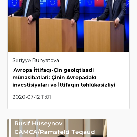
Səriyyə Bünyatova
Avropa İttifaqı-Çin geoiqtisadi
münasibətləri: Çinin Avropadakı
investisiyaları və İttifaqın təhlükəsizliyi
2020-07-12 11:01
Rusif Hüseynov
CAMCA/Ramsfeld Təqaüd