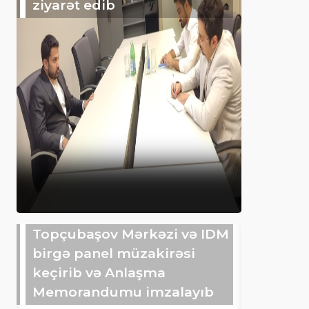
ziyarət edib
Topçubaşov Mərkəzi və IDM
birgə panel müzakirəsi
keçirib və Anlaşma
Memorandumu imzalayıb