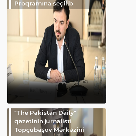
Proqramına seçilib
"The Pakistan Daily"
qəzetinin jurnalisti
Topçubaşov Mərkəzini