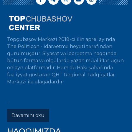
Topçubaşov Mərkəzi 2018-ci ilin aprel ayında
The Politicon - idarəetmə heyəti tərəfindən
qurulmuşdur. Siyasət və idarəetmə haqqında
bütün forma və ölçülərdə yazan müəlliflər üçün
onlayn platformadır. Həm də Bakı şəhərində
fəaliyyət göstərən QHT Regional Tədqiqatlar
Mərkəzi ilə əlaqədardır.
...
Davamını oxu
HAQQIMIZDA