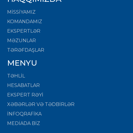
MISSIYAMIZ
KOMANDAMIZ
EKSPERTLƏR
MƏZUNLAR
TƏRƏFDAŞLAR
MENYU
TƏHLİL
HESABATLAR
EKSPERT RƏYİ
XƏBƏRLƏR VƏ TƏDBİRLƏR
İNFOQRAFİKA
MEDİADA BİZ