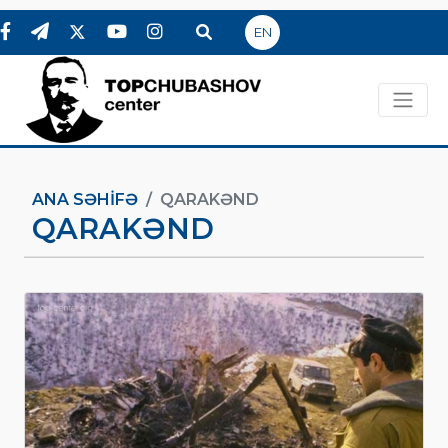
EN
ANA SƏHIFƏ
QARAKƏND
QARAKƏND