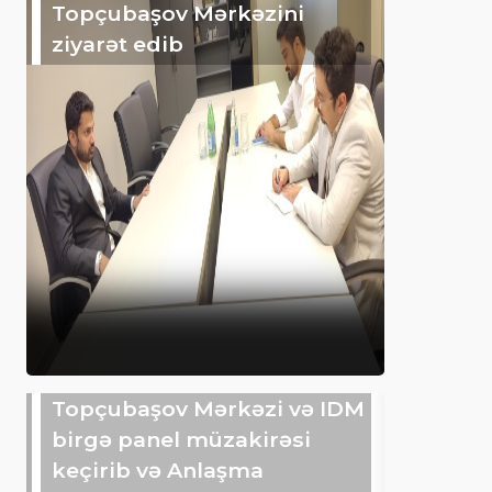
Topçubaşov Mərkəzini
ziyarət edib
Topçubaşov Mərkəzi və IDM
birgə panel müzakirəsi
keçirib və Anlaşma