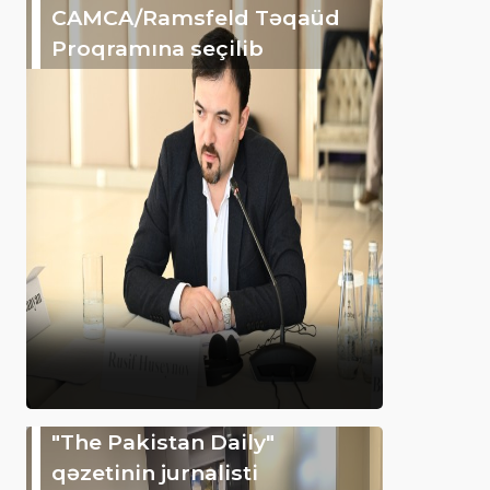
CAMCA/Ramsfeld Təqaüd
Proqramına seçilib
"The Pakistan Daily"
qəzetinin jurnalisti