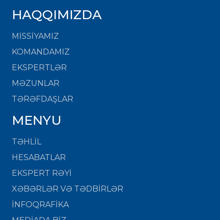
HAQQIMIZDA
MISSIYAMIZ
KOMANDAMIZ
EKSPERTLƏR
MƏZUNLAR
TƏRƏFDAŞLAR
MENYU
TƏHLİL
HESABATLAR
EKSPERT RƏYİ
XƏBƏRLƏR VƏ TƏDBİRLƏR
İNFOQRAFİKA