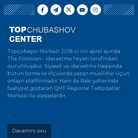
Topçubaşov Mərkəzi 2018-ci ilin aprel ayında
The Politicon - idarəetmə heyəti tərəfindən
qurulmuşdur. Siyasət və idarəetmə haqqında
bütün forma və ölçülərdə yazan müəlliflər üçün
onlayn platformadır. Həm də Bakı şəhərində
fəaliyyət göstərən QHT Regional Tədqiqatlar
Mərkəzi ilə əlaqədardır.
...
Davamını oxu