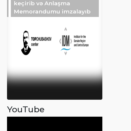
keçirib və Anlaşma
Memorandumu imzalayıb
YouTube