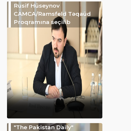
Rusif Hüseynov
CAMCA/Ramsfeld Təqaüd
Proqramına seçilib
"The Pakistan Daily"