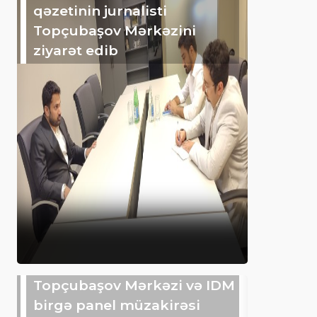
qəzetinin jurnalisti
Topçubaşov Mərkəzini
ziyarət edib
Topçubaşov Mərkəzi və IDM
birgə panel müzakirəsi