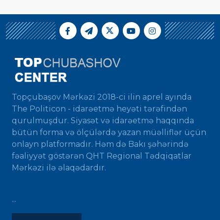
Topçubaşov Mərkəzi 2018-ci ilin aprel ayında
The Politicon - idarəetmə heyəti tərəfindən
qurulmuşdur. Siyasət və idarəetmə haqqında
bütün forma və ölçülərdə yazan müəlliflər üçün
onlayn platformadır. Həm də Bakı şəhərində
fəaliyyət göstərən QHT Regional Tədqiqatlar
Mərkəzi ilə əlaqədardır.
...