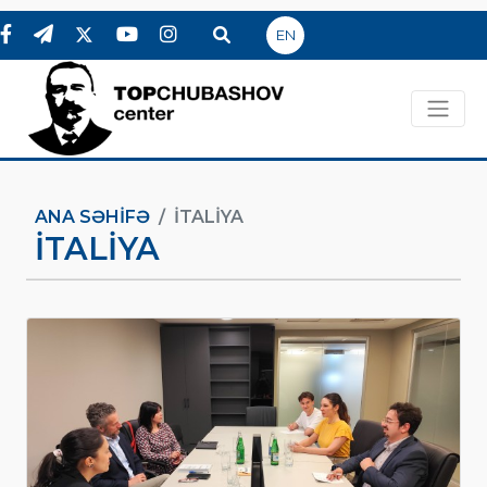
EN
ANA SƏHIFƏ
İTALIYA
İTALIYA