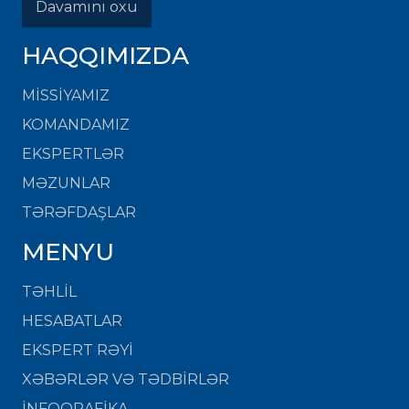
Davamını oxu
HAQQIMIZDA
MISSIYAMIZ
KOMANDAMIZ
EKSPERTLƏR
MƏZUNLAR
TƏRƏFDAŞLAR
MENYU
TƏHLİL
HESABATLAR
EKSPERT RƏYİ
XƏBƏRLƏR VƏ TƏDBİRLƏR
İNFOQRAFİKA