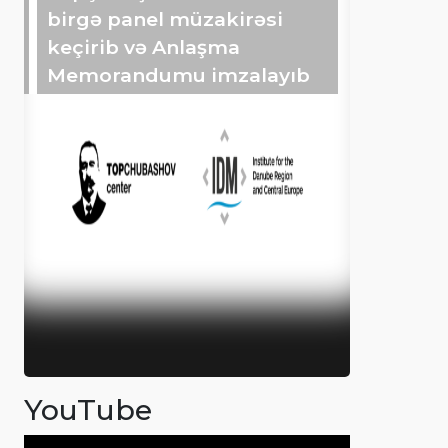
birgə panel müzakirəsi
keçirib və Anlaşma
Memorandumu imzalayıb
YouTube