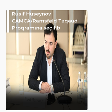
Rusif Hüseynov
CAMCA/Ramsfeld Təqaüd
Proqramına seçilib