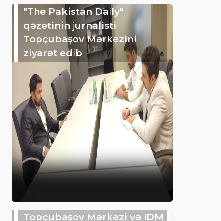
"The Pakistan Daily"
qəzetinin jurnalisti
Topçubaşov Mərkəzini
ziyarət edib
Topçubaşov Mərkəzi və IDM