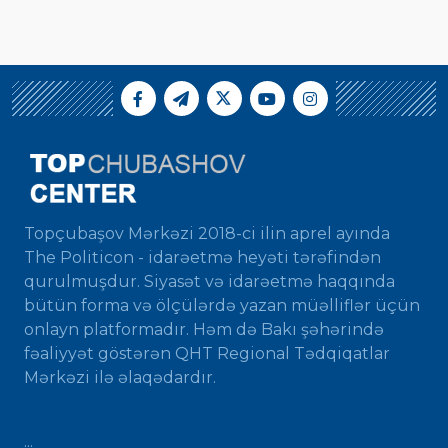
Topçubaşov Mərkəzi 2018-ci ilin aprel ayında
The Politicon - idarəetmə heyəti tərəfindən
qurulmuşdur. Siyasət və idarəetmə haqqında
bütün forma və ölçülərdə yazan müəlliflər üçün
onlayn platformadır. Həm də Bakı şəhərində
fəaliyyət göstərən QHT Regional Tədqiqatlar
Mərkəzi ilə əlaqədardır.
...