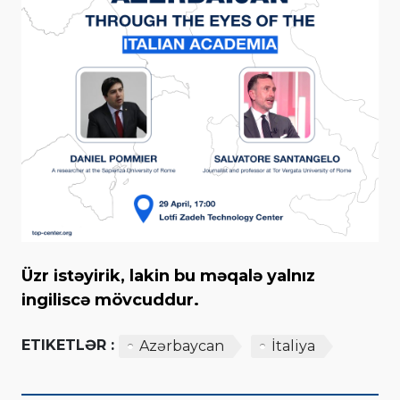
Üzr istəyirik, lakin bu məqalə yalnız
ingiliscə mövcuddur.
ETIKETLƏR :
Azərbaycan
İtaliya