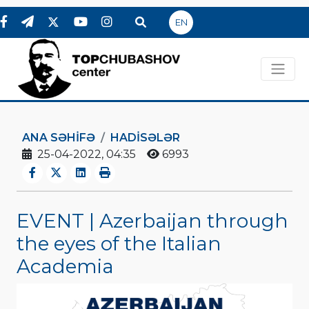
EN
ANA SƏHIFƏ
HADİSƏLƏR
25-04-2022, 04:35
6993
EVENT | Azerbaijan through
the eyes of the Italian
Academia