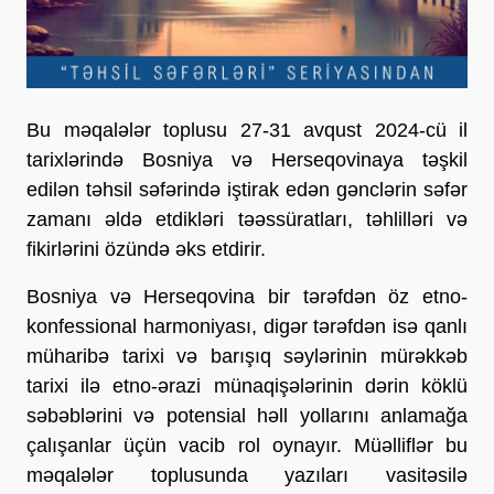
Bu məqalələr toplusu 27-31 avqust 2024-cü il
tarixlərində Bosniya və Herseqovinaya təşkil
edilən təhsil səfərində iştirak edən gənclərin səfər
zamanı əldə etdikləri təəssüratları, təhlilləri və
fikirlərini özündə əks etdirir.
Bosniya və Herseqovina bir tərəfdən öz etno-
konfessional harmoniyası, digər tərəfdən isə qanlı
müharibə tarixi və barışıq səylərinin mürəkkəb
tarixi ilə etno-ərazi münaqişələrinin dərin köklü
səbəblərini və potensial həll yollarını anlamağa
çalışanlar üçün vacib rol oynayır. Müəlliflər bu
məqalələr toplusunda yazıları vasitəsilə