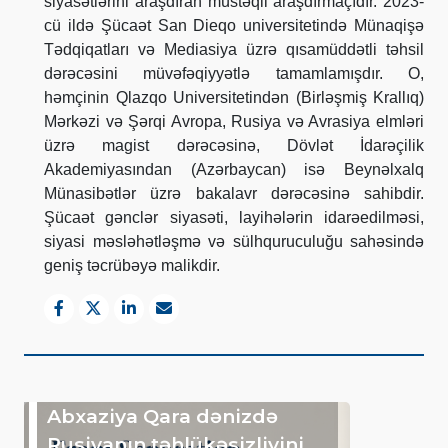
siyasətlərini araşdıran müstəqil araşdırmaçıdır. 2023-
cü ildə Şücaət San Dieqo universitetində Münaqişə
Tədqiqatları və Mediasiya üzrə qısamüddətli təhsil
dərəcəsini müvəfəqiyyətlə tamamlamışdır. O,
həmçinin Qlazqo Universitetindən (Birləşmiş Krallıq)
Mərkəzi və Şərqi Avropa, Rusiya və Avrasiya elmləri
üzrə magist dərəcəsinə, Dövlət İdarəçilik
Akademiyasından (Azərbaycan) isə Beynəlxalq
Münasibətlər üzrə bakalavr dərəcəsinə sahibdir.
Şücaət gənclər siyasəti, layihələrin idarəedilməsi,
siyasi məsləhətləşmə və sülhquruculuğu sahəsində
geniş təcrübəyə malikdir.
Abxaziya Qara dənizdə
Rusiyanın təhlükəsizliyini