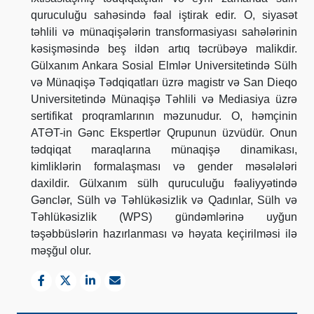
quruculuğu sahəsində fəal iştirak edir. O, siyasət
təhlili və münaqişələrin transformasiyası sahələrinin
kəsişməsində beş ildən artıq təcrübəyə malikdir.
Gülxanım Ankara Sosial Elmlər Universitetində Sülh
və Münaqişə Tədqiqatları üzrə magistr və San Dieqo
Universitetində Münaqişə Təhlili və Mediasiya üzrə
sertifikat proqramlarının məzunudur. O, həmçinin
ATƏT-in Gənc Ekspertlər Qrupunun üzvüdür. Onun
tədqiqat maraqlarına münaqişə dinamikası,
kimliklərin formalaşması və gender məsələləri
daxildir. Gülxanım sülh quruculuğu fəaliyyətində
Gənclər, Sülh və Təhlükəsizlik və Qadınlar, Sülh və
Təhlükəsizlik (WPS) gündəmlərinə uyğun
təşəbbüslərin hazırlanması və həyata keçirilməsi ilə
məşğul olur.