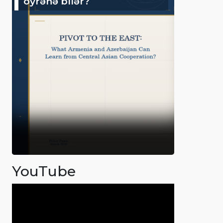
öyrənə bilər?
YouTube