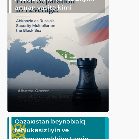
artıran vasitə kimi
Qazaxıstan beynəlxalq
təhlükəsizliyin və
sülhməramlılığın təmin