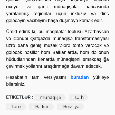
oxuyur və qanlı münaqişələr nəticəsində
yaralanmış regionlar üçün inklüziv və dinc
gələcəyin vacibliyini başa düşməyə kömək edir.
Ümid edirik ki, bu məqalələr toplusu Azərbaycan
və Cənubi Qafqazda münaqişə transformasiyası
üzrə daha geniş müzakirələrə töhfə verəcək və
gələcək nəsillər həm Balkanlarda, həm də onun
hüdudlarından kənarda münaqişəni əməkdaşlığa
çevirmək yollarını araşdırmağa davam edəcək.
Hesabatın tam versiyasını
buradan
yükləyə
bilərsiniz.
ETIKETLƏR :
münaqişə
sülh
tarix
Balkan
Bosniya