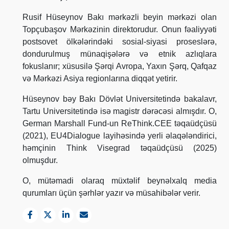
Rusif Hüseynov Bakı mərkəzli beyin mərkəzi olan
Topçubaşov Mərkəzinin direktorudur. Onun fəaliyyəti
postsovet ölkələrindəki sosial-siyasi proseslərə,
dondurulmuş münaqişələrə və etnik azlıqlara
fokuslanır; xüsusilə Şərqi Avropa, Yaxın Şərq, Qafqaz
və Mərkəzi Asiya regionlarına diqqət yetirir.
Hüseynov bəy Bakı Dövlət Universitetində bakalavr,
Tartu Universitetində isə magistr dərəcəsi almışdır. O,
German Marshall Fund-un ReThink.CEE təqaüdçüsü
(2021), EU4Dialogue layihəsində yerli əlaqələndirici,
həmçinin Think Visegrad təqaüdçüsü (2025)
olmuşdur.
O, mütəmadi olaraq müxtəlif beynəlxalq media
qurumları üçün şərhlər yazır və müsahibələr verir.