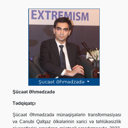
Şücaət Əhmədzadə
Şücaət Əhmədzadə
Tədqiqatçı
Şücaət Əhmədzadə münaqişələrin transformasiyası
və Cənubi Qafqaz ölkələrinin xarici və təhlükəsizlik