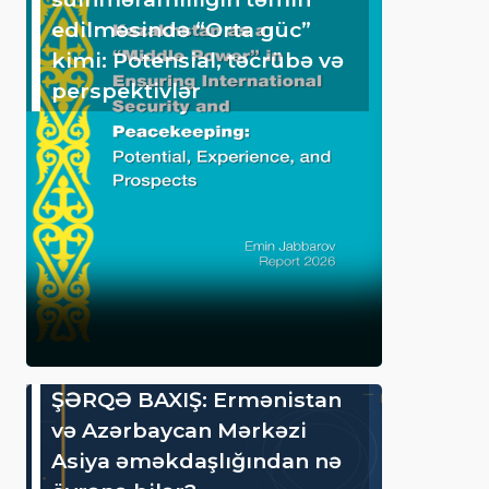
edilməsində “Orta güc”
kimi: Potensial, təcrübə və
perspektivlər
ŞƏRQƏ BAXIŞ: Ermənistan
və Azərbaycan Mərkəzi
Asiya əməkdaşlığından nə