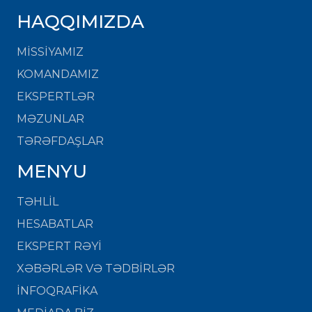
HAQQIMIZDA
MISSIYAMIZ
KOMANDAMIZ
EKSPERTLƏR
MƏZUNLAR
TƏRƏFDAŞLAR
MENYU
TƏHLİL
HESABATLAR
EKSPERT RƏYİ
XƏBƏRLƏR VƏ TƏDBİRLƏR
İNFOQRAFİKA