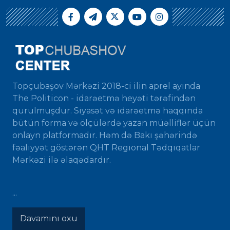
Topçubaşov Mərkəzi 2018-ci ilin aprel ayında
The Politicon - idarəetmə heyəti tərəfindən
qurulmuşdur. Siyasət və idarəetmə haqqında
bütün forma və ölçülərdə yazan müəlliflər üçün
onlayn platformadır. Həm də Bakı şəhərində
fəaliyyət göstərən QHT Regional Tədqiqatlar
Mərkəzi ilə əlaqədardır.
...
Davamını oxu