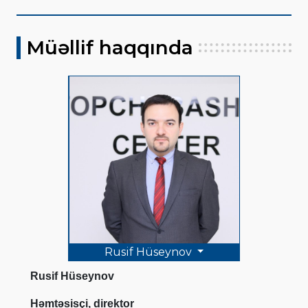
Müəllif haqqında
Rusif Hüseynov
Rusif Hüseynov
Həmtəsisçi, direktor