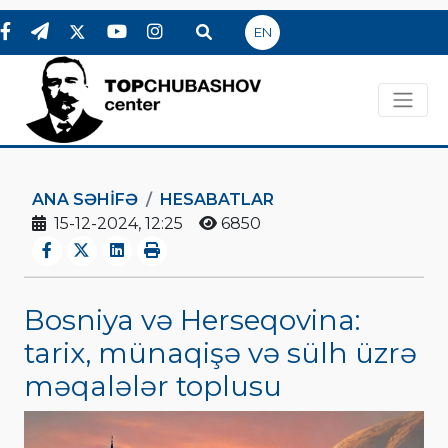
EN
ANA SƏHIFƏ
HESABATLAR
15-12-2024, 12:25
6850
Bosniya və Herseqovina:
tarix, münaqişə və sülh üzrə
məqalələr toplusu