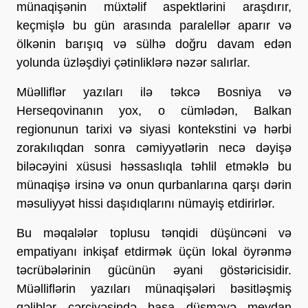
münaqişənin müxtəlif aspektlərini araşdırır,
keçmişlə bu gün arasında paralellər aparır və
ölkənin barışıq və sülhə doğru davam edən
yolunda üzləşdiyi çətinliklərə nəzər salırlar.
Müəlliflər yazıları ilə təkcə Bosniya və
Herseqovinanın yox, o cümlədən, Balkan
regionunun tarixi və siyasi kontekstini və hərbi
zorakılıqdan sonra cəmiyyətlərin necə dəyişə
biləcəyini xüsusi həssaslıqla təhlil etməklə bu
münaqişə irsinə və onun qurbanlarına qarşı dərin
məsuliyyət hissi daşıdıqlarını nümayiş etdirirlər.
Bu məqalələr toplusu tənqidi düşüncəni və
empatiyanı inkişaf etdirmək üçün lokal öyrənmə
təcrübələrinin gücünün əyani göstəricisidir.
Müəlliflərin yazıları münaqişələri bəsitləşmiş
qəliblər çərçivəsində başa düşməyə meydan