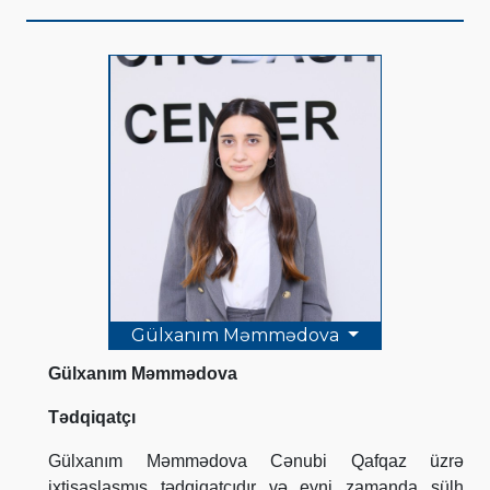
Gülxanım Məmmədova
Gülxanım Məmmədova
Tədqiqatçı
Gülxanım Məmmədova Cənubi Qafqaz üzrə
ixtisaslaşmış tədqiqatçıdır və eyni zamanda sülh