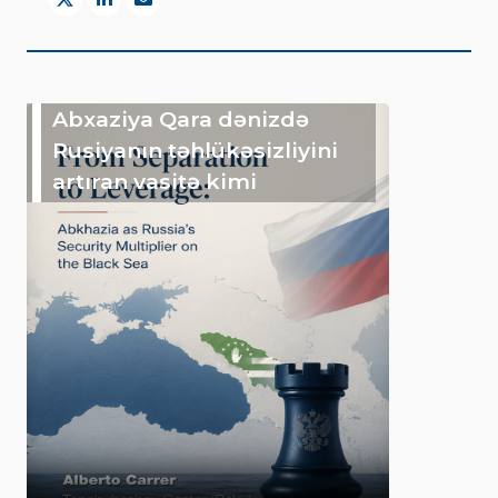
Abxaziya Qara dənizdə
Rusiyanın təhlükəsizliyini
artıran vasitə kimi