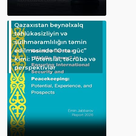
Qazaxıstan beynəlxalq
təhlükəsizliyin və
sülhməramlılığın təmin
edilməsində “Orta güc”
kimi: Potensial, təcrübə və
perspektivlər