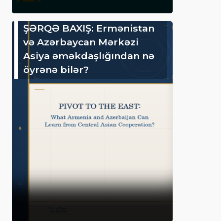
ŞƏRQƏ BAXIŞ: Ermənistan
və Azərbaycan Mərkəzi
Asiya əməkdaşlığından nə
öyrənə bilər?