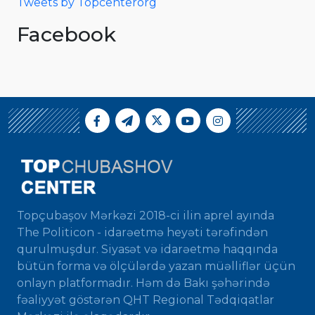
Tweets by Topcenterorg
Facebook
Topçubaşov Mərkəzi 2018-ci ilin aprel ayında
The Politicon - idarəetmə heyəti tərəfindən
qurulmuşdur. Siyasət və idarəetmə haqqında
bütün forma və ölçülərdə yazan müəlliflər üçün
onlayn platformadır. Həm də Bakı şəhərində
fəaliyyət göstərən QHT Regional Tədqiqatlar