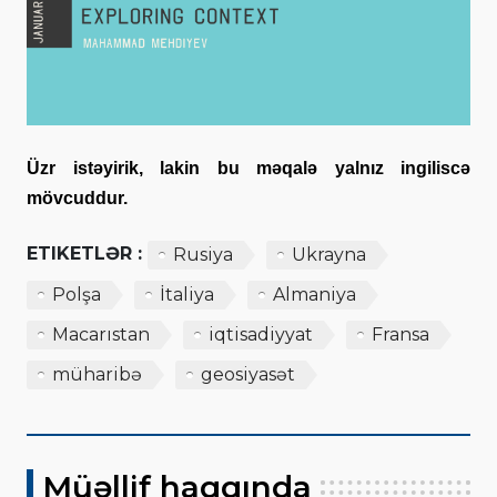
Üzr istəyirik, lakin bu məqalə yalnız ingiliscə
mövcuddur.
ETIKETLƏR :
Rusiya
Ukrayna
Polşa
İtaliya
Almaniya
Macarıstan
iqtisadiyyat
Fransa
müharibə
geosiyasət
Müəllif haqqında