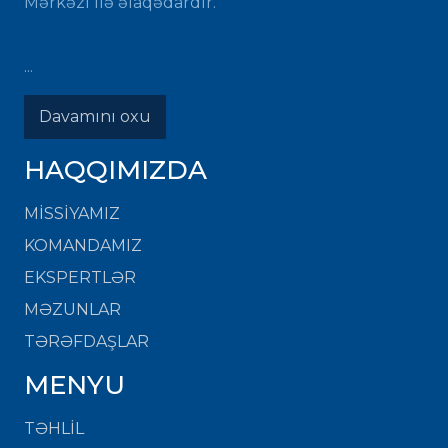
Mərkəzi ilə əlaqədardır.
...
Davamını oxu
HAQQIMIZDA
MISSIYAMIZ
KOMANDAMIZ
EKSPERTLƏR
MƏZUNLAR
TƏRƏFDAŞLAR
MENYU
TƏHLİL