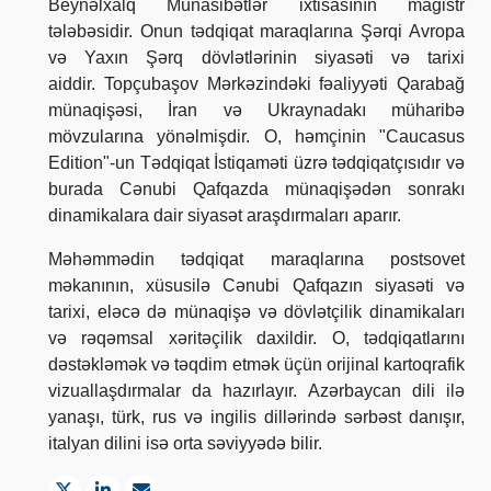
Beynəlxalq Münasibətlər ixtisasının magistr
tələbəsidir. Onun tədqiqat maraqlarına Şərqi Avropa
və Yaxın Şərq dövlətlərinin siyasəti və tarixi
aiddir. Topçubaşov Mərkəzindəki fəaliyyəti Qarabağ
münaqişəsi, İran və Ukraynadakı müharibə
mövzularına yönəlmişdir. O, həmçinin "Caucasus
Edition"-un Tədqiqat İstiqaməti üzrə tədqiqatçısıdır və
burada Cənubi Qafqazda münaqişədən sonrakı
dinamikalara dair siyasət araşdırmaları aparır.
Məhəmmədin tədqiqat maraqlarına postsovet
məkanının, xüsusilə Cənubi Qafqazın siyasəti və
tarixi, eləcə də münaqişə və dövlətçilik dinamikaları
və rəqəmsal xəritəçilik daxildir. O, tədqiqatlarını
dəstəkləmək və təqdim etmək üçün orijinal kartoqrafik
vizuallaşdırmalar da hazırlayır. Azərbaycan dili ilə
yanaşı, türk, rus və ingilis dillərində sərbəst danışır,
italyan dilini isə orta səviyyədə bilir.