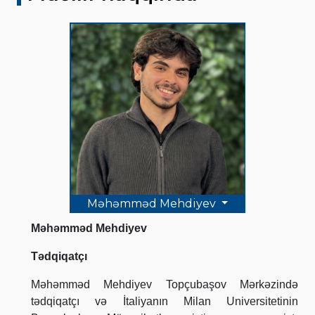
Məhəmməd Mehdiyev
Məhəmməd Mehdiyev
Tədqiqatçı
Məhəmməd Mehdiyev Topçubaşov Mərkəzində
tədqiqatçı və İtaliyanın Milan Universitetinin