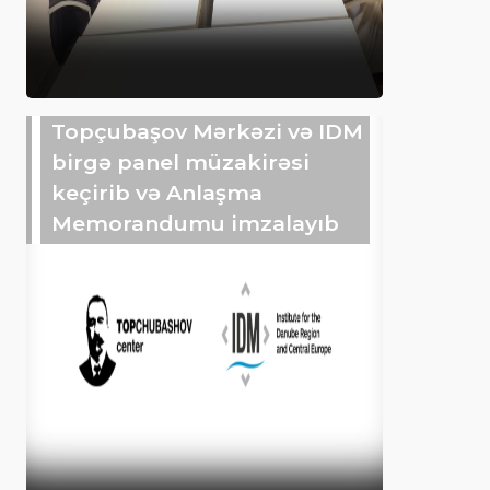
Topçubaşov Mərkəzi və IDM
birgə panel müzakirəsi
keçirib və Anlaşma
Memorandumu imzalayıb