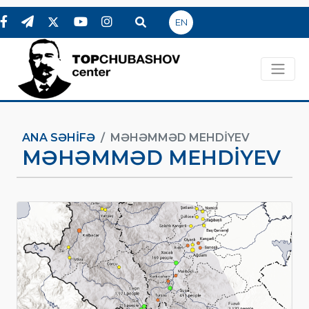
EN
ANA SƏHIFƏ
MƏHƏMMƏD MEHDIYEV
MƏHƏMMƏD MEHDIYEV