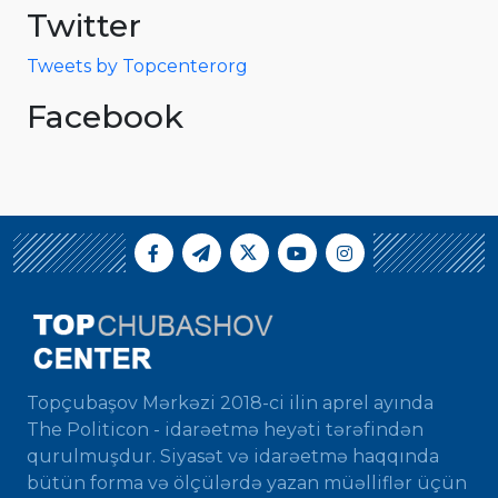
Twitter
Tweets by Topcenterorg
Facebook
Topçubaşov Mərkəzi 2018-ci ilin aprel ayında
The Politicon - idarəetmə heyəti tərəfindən
qurulmuşdur. Siyasət və idarəetmə haqqında
bütün forma və ölçülərdə yazan müəlliflər üçün