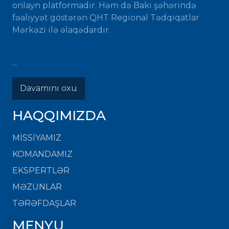
onlayn platformadır. Həm də Bakı şəhərində
fəaliyyət göstərən QHT Regional Tədqiqatlar
Mərkəzi ilə əlaqədardır.
...
Davamını oxu
HAQQIMIZDA
MISSIYAMIZ
KOMANDAMIZ
EKSPERTLƏR
MƏZUNLAR
TƏRƏFDAŞLAR
MENYU