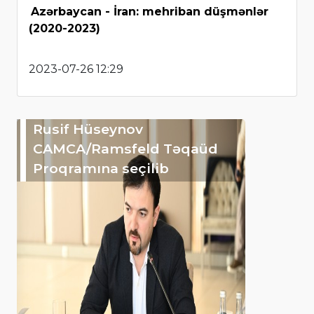
Azərbaycan - İran: mehriban düşmənlər
(2020-2023)
2023-07-26 12:29
Rusif Hüseynov
CAMCA/Ramsfeld Təqaüd
Proqramına seçilib