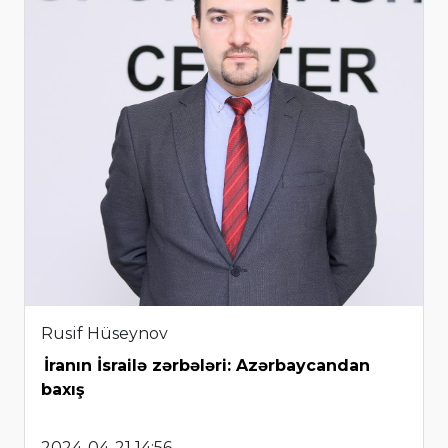
Rusif Hüseynov
İranın İsrailə zərbələri: Azərbaycandan
baxış
2024-04-21 14:56