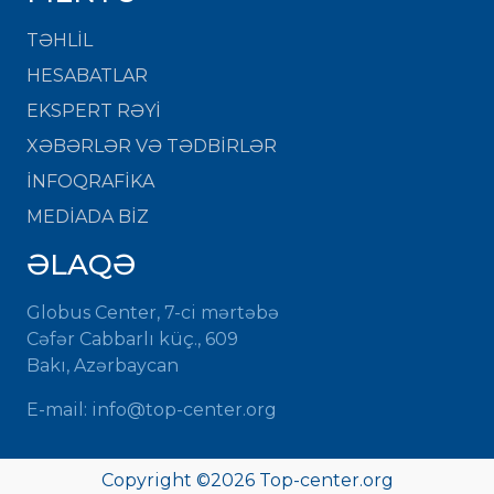
TƏHLİL
HESABATLAR
EKSPERT RƏYİ
XƏBƏRLƏR VƏ TƏDBİRLƏR
İNFOQRAFİKA
MEDİADA BİZ
ƏLAQƏ
Globus Center, 7-ci mərtəbə
Cəfər Cabbarlı küç., 609
Bakı, Azərbaycan
E-mail: info@top-center.org
Copyright ©
2026 Top-center.org