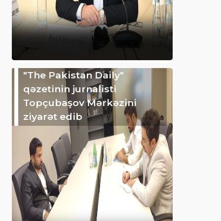
"The Pakistan Daily"
qəzetinin jurnalisti
Topçubaşov Mərkəzini
ziyarət edib