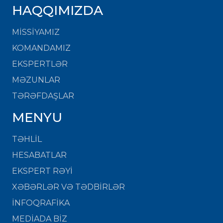
HAQQIMIZDA
MISSIYAMIZ
KOMANDAMIZ
EKSPERTLƏR
MƏZUNLAR
TƏRƏFDAŞLAR
MENYU
TƏHLİL
HESABATLAR
EKSPERT RƏYİ
XƏBƏRLƏR VƏ TƏDBİRLƏR
İNFOQRAFİKA
MEDİADA BİZ