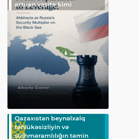
artıran vasitə kimi
Qazaxıstan beynəlxalq
təhlükəsizliyin və
sülhməramlılığın təmin