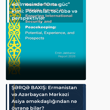
edilməsində “Orta güc”
kimi: Potensial, təcrübə və
perspektivlər
ŞƏRQƏ BAXIŞ: Ermənistan
və Azərbaycan Mərkəzi
Asiya əməkdaşlığından nə
öyrənə bilər?