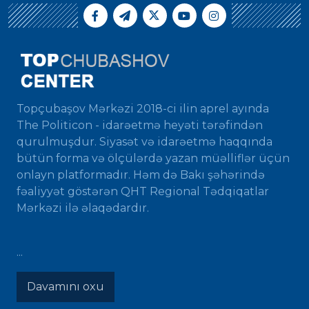
Topçubaşov Mərkəzi 2018-ci ilin aprel ayında
The Politicon - idarəetmə heyəti tərəfindən
qurulmuşdur. Siyasət və idarəetmə haqqında
bütün forma və ölçülərdə yazan müəlliflər üçün
onlayn platformadır. Həm də Bakı şəhərində
fəaliyyət göstərən QHT Regional Tədqiqatlar
Mərkəzi ilə əlaqədardır.
...
Davamını oxu