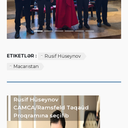
ETIKETLƏR :
Rusif Hüseynov
Macarıstan
Rusif Hüseynov
CAMCA/Ramsfeld Təqaüd
Proqramına seçilib