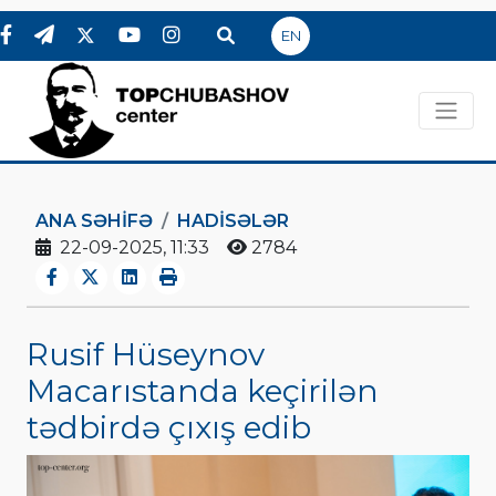
EN
ANA SƏHIFƏ
HADİSƏLƏR
22-09-2025, 11:33
2784
Rusif Hüseynov
Macarıstanda keçirilən
tədbirdə çıxış edib