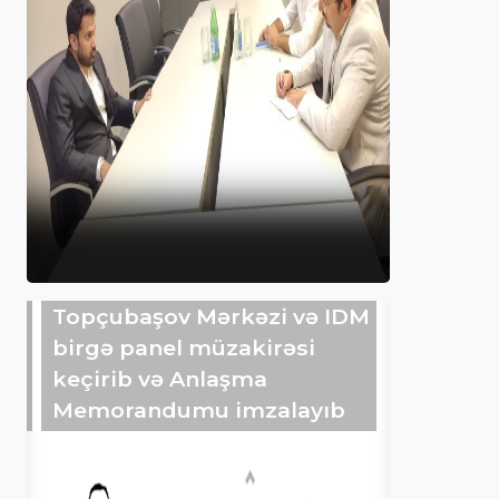
Topçubaşov Mərkəzi və IDM
birgə panel müzakirəsi
keçirib və Anlaşma
Memorandumu imzalayıb