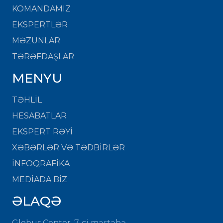
KOMANDAMIZ
EKSPERTLƏR
MƏZUNLAR
TƏRƏFDAŞLAR
MENYU
TƏHLİL
HESABATLAR
EKSPERT RƏYİ
XƏBƏRLƏR VƏ TƏDBİRLƏR
İNFOQRAFİKA
MEDİADA BİZ
ƏLAQƏ
Globus Center, 7-ci mərtəbə