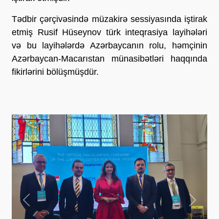
Tədbir çərçivəsində müzakirə sessiyasında iştirak
etmiş Rusif Hüseynov türk inteqrasiya layihələri
və bu layihələrdə Azərbaycanın rolu, həmçinin
Azərbaycan-Macarıstan münasibətləri haqqında
fikirlərini bölüşmüşdür.
Previous
Next