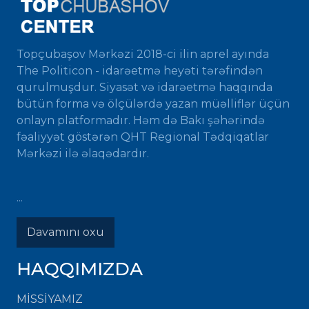
Topçubaşov Mərkəzi 2018-ci ilin aprel ayında
The Politicon - idarəetmə heyəti tərəfindən
qurulmuşdur. Siyasət və idarəetmə haqqında
bütün forma və ölçülərdə yazan müəlliflər üçün
onlayn platformadır. Həm də Bakı şəhərində
fəaliyyət göstərən QHT Regional Tədqiqatlar
Mərkəzi ilə əlaqədardır.
...
Davamını oxu
HAQQIMIZDA
MISSIYAMIZ