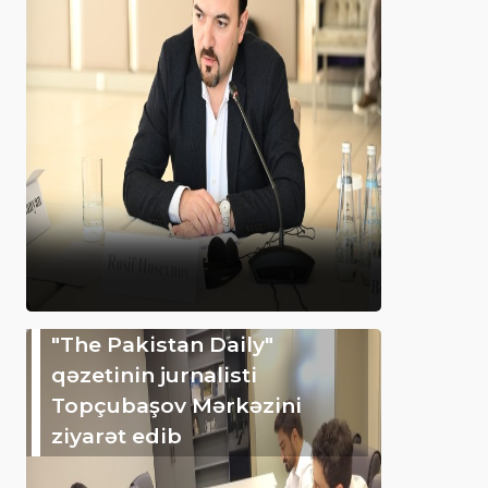
"The Pakistan Daily"
qəzetinin jurnalisti
Topçubaşov Mərkəzini
ziyarət edib