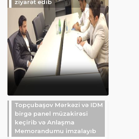
ziyarət edib
Topçubaşov Mərkəzi və IDM
birgə panel müzakirəsi
keçirib və Anlaşma
Memorandumu imzalayıb