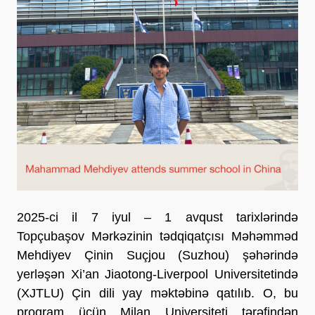
2025-ci il 7 iyul – 1 avqust tarixlərində
Topçubaşov Mərkəzinin tədqiqatçısı Məhəmməd
Mehdiyev Çinin Suçjou (Suzhou) şəhərində
yerləşən Xi’an Jiaotong-Liverpool Universitetində
(XJTLU) Çin dili yay məktəbinə qatılıb. O, bu
proqram üçün Milan Universiteti tərəfindən