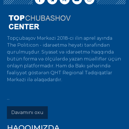
Topçubaşov Mərkəzi 2018-ci ilin aprel ayında
The Politicon - idarəetmə heyəti tərəfindən
qurulmuşdur. Siyasət və idarəetmə haqqında
bütün forma və ölçülərdə yazan müəlliflər üçün
onlayn platformadır. Həm də Bakı şəhərində
fəaliyyət göstərən QHT Regional Tədqiqatlar
Mərkəzi ilə əlaqədardır.
...
Davamını oxu
HAQQIMIZDA