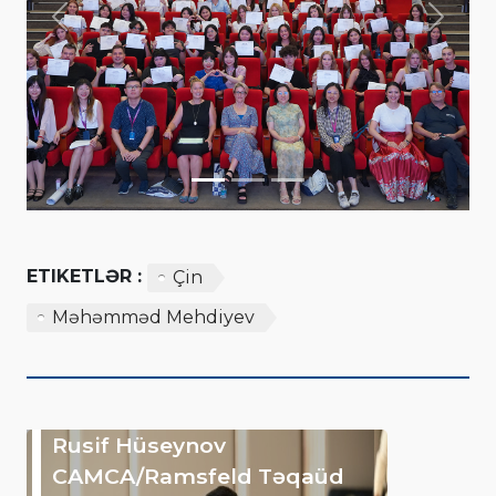
Previous
Next
ETIKETLƏR :
Çin
Məhəmməd Mehdiyev
Rusif Hüseynov
CAMCA/Ramsfeld Təqaüd