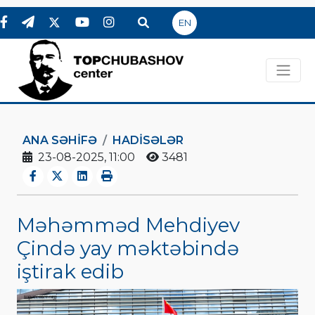
EN
ANA SƏHIFƏ
HADİSƏLƏR
23-08-2025, 11:00
3481
Məhəmməd Mehdiyev
Çində yay məktəbində
iştirak edib