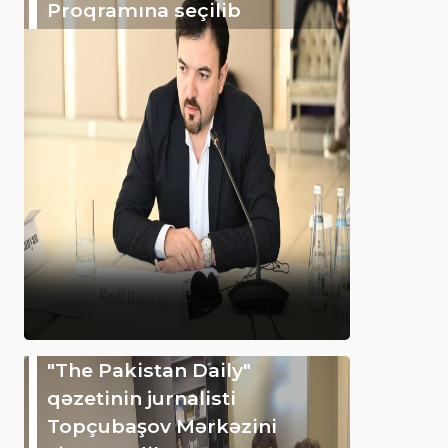
Proqramına seçilib
"The Pakistan Daily"
qəzetinin jurnalisti
Topçubaşov Mərkəzini