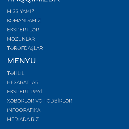
MISSIYAMIZ
KOMANDAMIZ
EKSPERTLƏR
MƏZUNLAR
TƏRƏFDAŞLAR
MENYU
TƏHLİL
HESABATLAR
EKSPERT RƏYİ
XƏBƏRLƏR VƏ TƏDBİRLƏR
İNFOQRAFİKA
MEDİADA BİZ