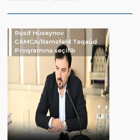
Rusif Hüseynov
CAMCA/Ramsfeld Təqaüd
Proqramına seçilib