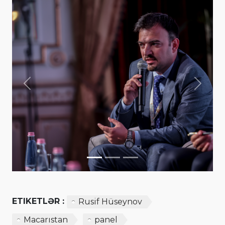
Previous
Next
ETIKETLƏR :
Rusif Hüseynov
Macarıstan
panel