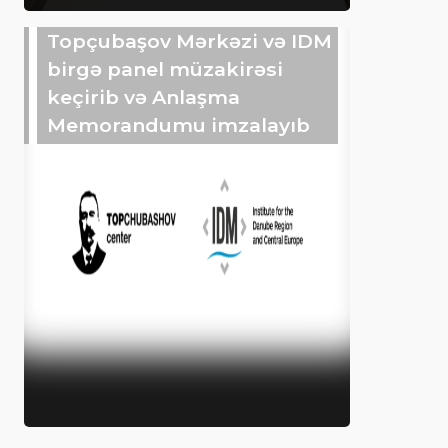
Topçubaşov Mərkəzi və IDM
birgə panel müzakirəsi
keçirib və Anlaşma
Memorandumu imzalayıb