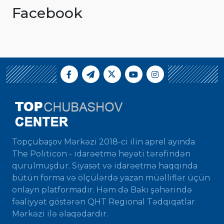
Facebook
Topçubaşov Mərkəzi 2018-ci ilin aprel ayında
The Politicon - idarəetmə heyəti tərəfindən
qurulmuşdur. Siyasət və idarəetmə haqqında
bütün forma və ölçülərdə yazan müəlliflər üçün
onlayn platformadır. Həm də Bakı şəhərində
fəaliyyət göstərən QHT Regional Tədqiqatlar
Mərkəzi ilə əlaqədardır.