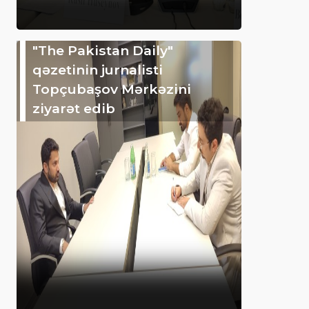
"The Pakistan Daily"
qəzetinin jurnalisti
Topçubaşov Mərkəzini
ziyarət edib