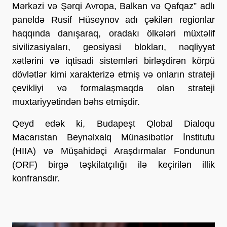
Mərkəzi və Şərqi Avropa, Balkan və Qafqaz” adlı
paneldə Rusif Hüseynov adı çəkilən regionlar
haqqında danışaraq, oradakı ölkələri müxtəlif
sivilizasiyaları, geosiyasi blokları, nəqliyyat
xətlərini və iqtisadi sistemləri birləşdirən körpü
dövlətlər kimi xarakterizə etmiş və onların strateji
çevikliyi və formalaşmaqda olan strateji
muxtariyyətindən bəhs etmişdir.
Qeyd edək ki, Budapeşt Qlobal Dialoqu
Macarıstan Beynəlxalq Münasibətlər İnstitutu
(HIIA) və Müşahidəçi Araşdırmalar Fondunun
(ORF) birgə təşkilatçılığı ilə keçirilən illik
konfransdır.