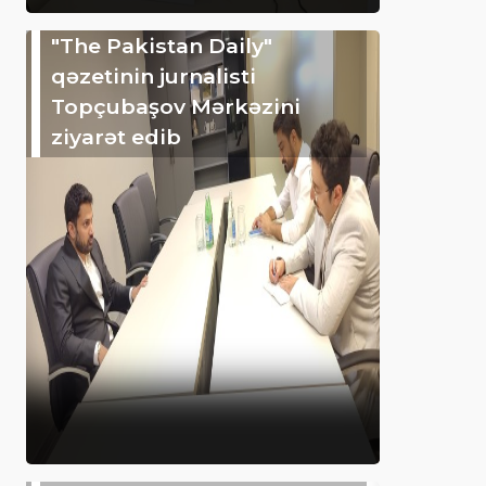
"The Pakistan Daily"
qəzetinin jurnalisti
Topçubaşov Mərkəzini
ziyarət edib