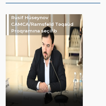
Rusif Hüseynov
CAMCA/Ramsfeld Təqaüd
Proqramına seçilib