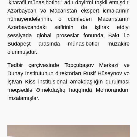
ikitərəfli münasibətləri” adlı dəyirmi təşkil etmişdir.
Azərbaycan və Macarıstan ekspert icmalarının
nümayəndələrinin, o cümlədən Macarıstanın
Azərbaycandakı səfirinin də iştirak etdiyi
sessiyada qlobal proseslər fonunda Bakı ilə
Budapeşt arasında münasibətlər müzakirə
olunmuşdur.
Tədbir çərçivəsində Topçubaşov Mərkəzi və
Dunay İnstitutunun direktorları Rusif Hüseynov və
İştvan Kiss institusional əməkdaşlığın qurulması
məqsədilə Əməkdaşlıq haqqında Memorandum
imzalamışlar.