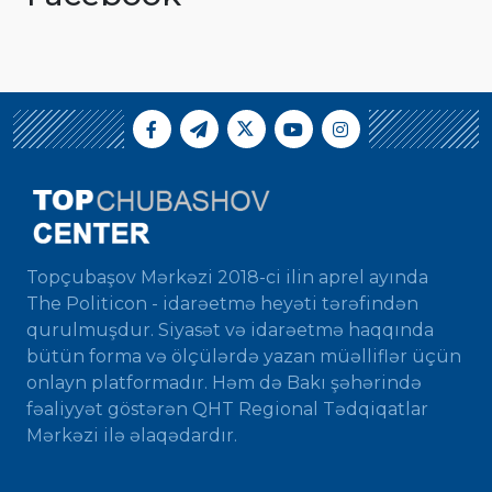
Topçubaşov Mərkəzi 2018-ci ilin aprel ayında
The Politicon - idarəetmə heyəti tərəfindən
qurulmuşdur. Siyasət və idarəetmə haqqında
bütün forma və ölçülərdə yazan müəlliflər üçün
onlayn platformadır. Həm də Bakı şəhərində
fəaliyyət göstərən QHT Regional Tədqiqatlar
Mərkəzi ilə əlaqədardır.