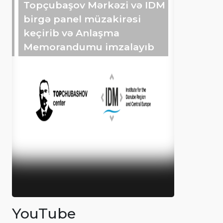
Topçubaşov Mərkəzi və IDM
birgə panel müzakirəsi
keçirib və Anlaşma
Memorandumu imzalayıb
YouTube