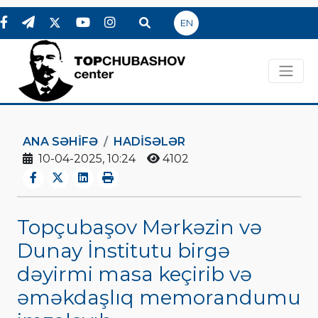
EN
ANA SƏHIFƏ
HADİSƏLƏR
10-04-2025, 10:24
4102
Topçubaşov Mərkəzin və
Dunay İnstitutu birgə
dəyirmi masa keçirib və
əməkdaşlıq memorandumu