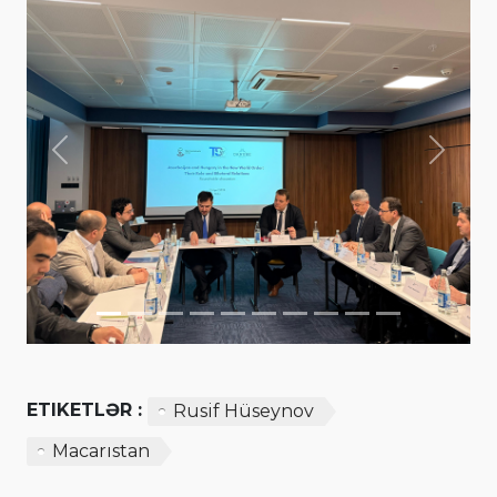
Previous
Next
ETIKETLƏR :
Rusif Hüseynov
Macarıstan