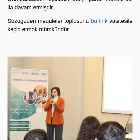
ilə davam etmişdir.
Sözügedən məqalələr toplusuna
bu link
vasitəsilə
keçid etmək mümkündür.
Previous
Next