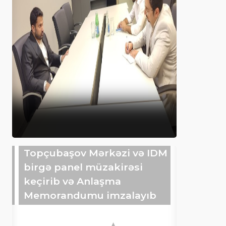
Topçubaşov Mərkəzi və IDM
birgə panel müzakirəsi
keçirib və Anlaşma
Memorandumu imzalayıb