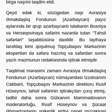
birgə nəşrini təqdim etdi.
Qeyd edək ki, sözügedən nəşr Avrasiya
Əməkdaşlıq Fondunun (Azərbaycan) payız
aylarında bir qrup azərbaycanlı tələbənin Bosniya
və Herseqovinaya səfərini nəzərdə tutan "Təhsil
səfərləri" təşəbbüsünə daxildir. Bu layihəyə
tərəfdaş kimi qoşulmuş Topçubaşov Mərkəzinin
ekspertləri də səfərə hazırlıq və səfərdən sonra
yazılı məzmunun redaktəsində iştirak etmişdir.
Təqdimat mərasimi zamanı Avrasiya Əməkdaşlıq
Fondunun (Azərbaycan) nümayəndəsi İzzətxanım
Cabbarlı, Topçubaşov Mərkəzinin direktoru Rusif
Hüseynov, təhsil səfərinin iştirakçıları çıxış etmiş,
tədbir daha sonra Gülxanım Məmmədovanın
moderatorluğu, Rusif Hüseynov və Şücaət
Əhmədzadənin spikerlik etdiyi panel müzakirəsi