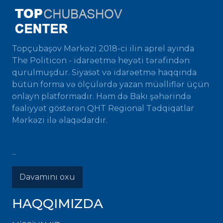
Topçubaşov Mərkəzi 2018-ci ilin aprel ayında
The Politicon - idarəetmə heyəti tərəfindən
qurulmuşdur. Siyasət və idarəetmə haqqında
bütün forma və ölçülərdə yazan müəlliflər üçün
onlayn platformadır. Həm də Bakı şəhərində
fəaliyyət göstərən QHT Regional Tədqiqatlar
Mərkəzi ilə əlaqədardır.
...
Davamını oxu
HAQQIMIZDA