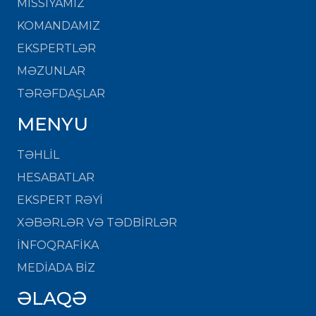
MISSIYAMIZ
KOMANDAMIZ
EKSPERTLƏR
MƏZUNLAR
TƏRƏFDAŞLAR
MENYU
TƏHLİL
HESABATLAR
EKSPERT RƏYİ
XƏBƏRLƏR VƏ TƏDBİRLƏR
İNFOQRAFİKA
MEDİADA BİZ
ƏLAQƏ