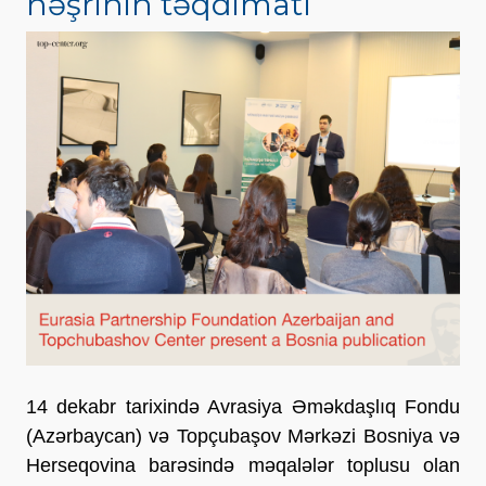
nəşrinin təqdimatı
14 dekabr tarixində Avrasiya Əməkdaşlıq Fondu
(Azərbaycan) və Topçubaşov Mərkəzi Bosniya və
Herseqovina barəsində məqalələr toplusu olan