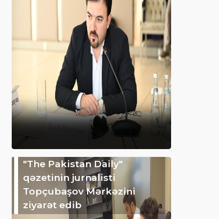
"The Pakistan Daily"
qəzetinin jurnalisti
Topçubaşov Mərkəzini
ziyarət edib