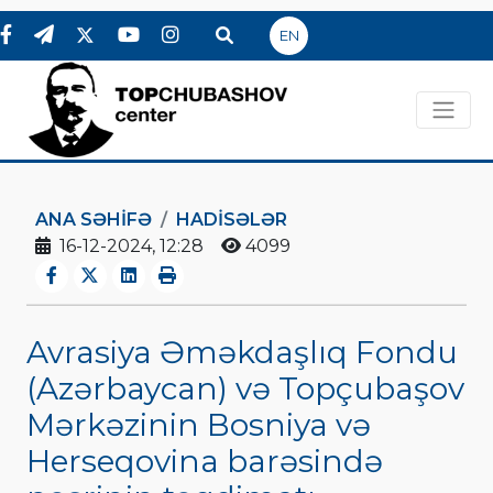
EN
ANA SƏHIFƏ
HADİSƏLƏR
16-12-2024, 12:28
4099
Avrasiya Əməkdaşlıq Fondu
(Azərbaycan) və Topçubaşov
Mərkəzinin Bosniya və
Herseqovina barəsində