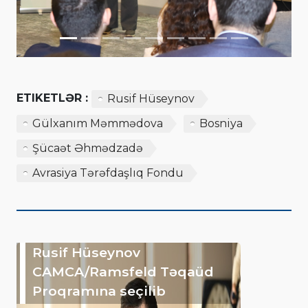
ETIKETLƏR :
Rusif Hüseynov
Gülxanım Məmmədova
Bosniya
Şücaət Əhmədzadə
Avrasiya Tərəfdaşlıq Fondu
Rusif Hüseynov
CAMCA/Ramsfeld Təqaüd
Proqramına seçilib