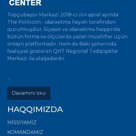
Topçubaşov Mərkəzi 2018-ci ilin aprel ayında
The Politicon - idarəetmə heyəti tərəfindən
qurulmuşdur. Siyasət və idarəetmə haqqında
bütün forma və ölçülərdə yazan müəlliflər üçün
onlayn platformadır. Həm də Bakı şəhərində
fəaliyyət göstərən QHT Regional Tədqiqatlar
Mərkəzi ilə əlaqədardır.
...
Davamını oxu
HAQQIMIZDA
MISSIYAMIZ
KOMANDAMIZ