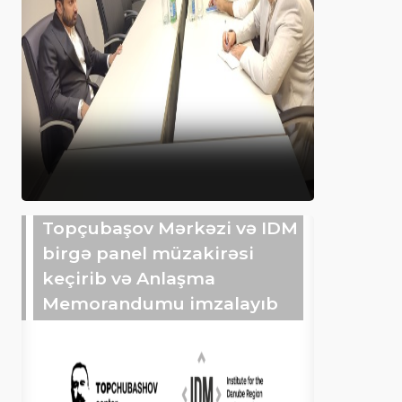
Topçubaşov Mərkəzi və IDM
birgə panel müzakirəsi
keçirib və Anlaşma
Memorandumu imzalayıb