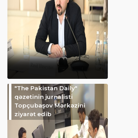
"The Pakistan Daily"
qəzetinin jurnalisti
Topçubaşov Mərkəzini
ziyarət edib