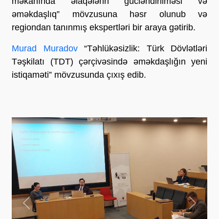
məkanında əlaqələrin gücləndirilməsi və
əməkdaşlıq” mövzusuna həsr olunub və
regiondan tanınmış ekspertləri bir araya gətirib.
Murad Muradov
“Təhlükəsizlik: Türk Dövlətləri
Təşkilatı (TDT) çərçivəsində əməkdaşlığın yeni
istiqaməti” mövzusunda çıxış edib.
Previous
Next