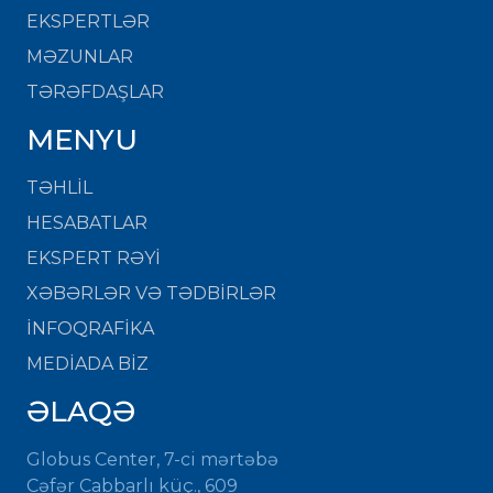
EKSPERTLƏR
MƏZUNLAR
TƏRƏFDAŞLAR
MENYU
TƏHLİL
HESABATLAR
EKSPERT RƏYİ
XƏBƏRLƏR VƏ TƏDBİRLƏR
İNFOQRAFİKA
MEDİADA BİZ
ƏLAQƏ
Globus Center, 7-ci mərtəbə
Cəfər Cabbarlı küç., 609