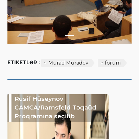
ETIKETLƏR :
Murad Muradov
forum
Rusif Hüseynov
CAMCA/Ramsfeld Təqaüd
Proqramına seçilib