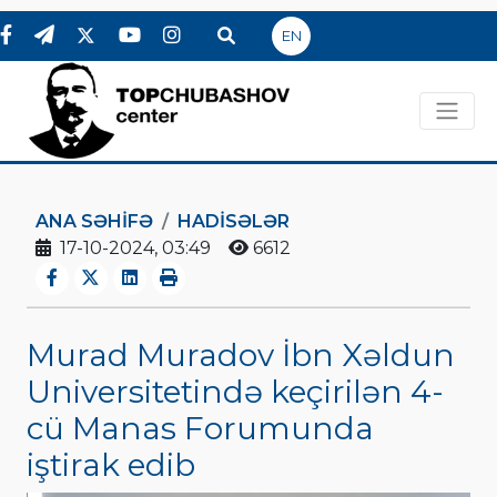
EN
ANA SƏHIFƏ
HADİSƏLƏR
17-10-2024, 03:49
6612
Murad Muradov İbn Xəldun
Universitetində keçirilən 4-
cü Manas Forumunda
iştirak edib