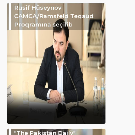
Rusif Hüseynov
CAMCA/Ramsfeld Təqaüd
Proqramına seçilib
"The Pakistan Daily"