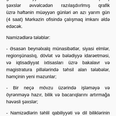
şəxslər əvvəlcədən razılaşdıırlmış qrafik
üzrə həftənin müəyyən günləri ən azı yarım gün
(4 saat) Mərkəzin ofisində çalışmaq imkanı əldə
edəcək.
Namizədlərə tələblər:
- Əsasən beynəlxalq münasibətlər, siyasi elmlər,
regionşünaslıq, dövlət və bələdiyyə idarəetməsi,
və iqtisadiyyat ixtisasları üzrə bakalavr və
magistratura pillələrində təhsil alan tələbələr,
həmçinin yeni məzunlar;
- Bir neçə mövzu üzərində işləməyə və
öyrənməyə hazır, bilik və bacarıqlarını artırmağa
həvəsli şəxslər;
- Namizədlərin təhlil qabiliyyəti və dil biliklərinin