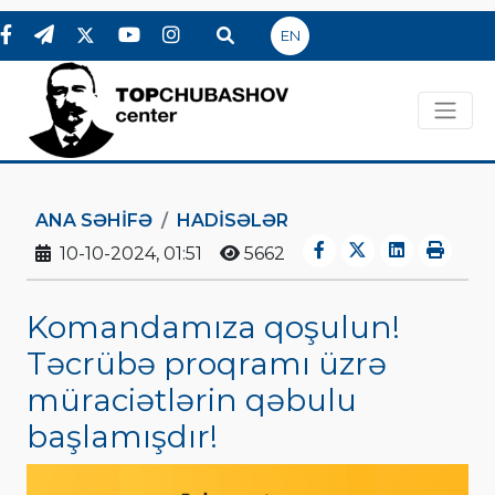
EN
ANA SƏHIFƏ
HADİSƏLƏR
10-10-2024, 01:51
5662
Komandamıza qoşulun!
Təcrübə proqramı üzrə
müraciətlərin qəbulu
başlamışdır!