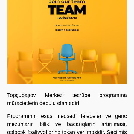
Topçubaşov Mərkəzi təcrübə proqramına
müraciətlərin qəbulu elan edir!
Proqramının əsas məqsədi tələbələr və gənc
məzunların bilik və bacarıqların artırılması,
gələcək fəaliyyətlərinə təkan verilməsidir. Seçilmiş