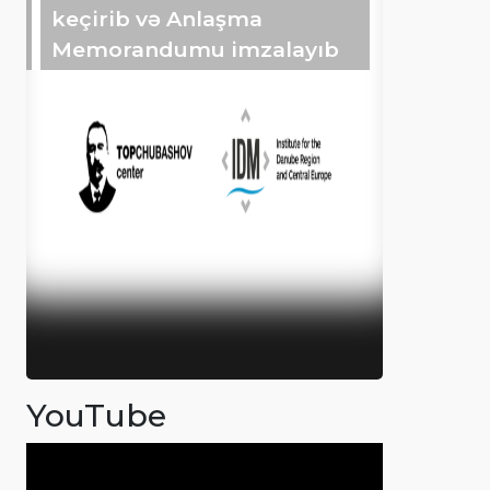
keçirib və Anlaşma
Memorandumu imzalayıb
YouTube