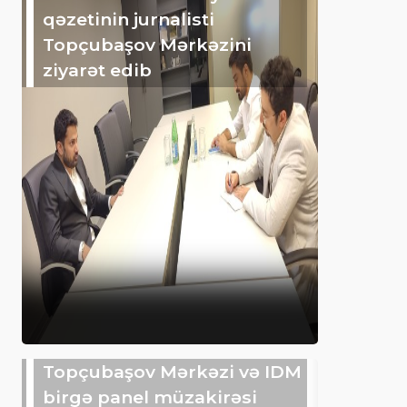
qəzetinin jurnalisti
Topçubaşov Mərkəzini
ziyarət edib
Topçubaşov Mərkəzi və IDM
birgə panel müzakirəsi