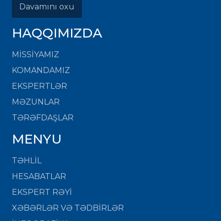
Davamını oxu
HAQQIMIZDA
MISSIYAMIZ
KOMANDAMIZ
EKSPERTLƏR
MƏZUNLAR
TƏRƏFDAŞLAR
MENYU
TƏHLİL
HESABATLAR
EKSPERT RƏYİ
XƏBƏRLƏR VƏ TƏDBİRLƏR