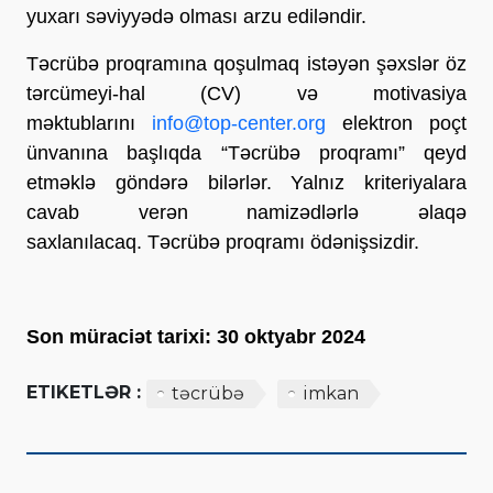
yuxarı səviyyədə olması arzu ediləndir.
Təcrübə proqramına qoşulmaq istəyən şəxslər öz
tərcümeyi-hal (CV) və motivasiya
məktublarını
info@top-center.
org
elektron poçt
ünvanına başlıqda “Təcrübə proqramı” qeyd
etməklə göndərə bilərlər. Yalnız kriteriyalara
cavab verən namizədlərlə əlaqə
saxlanılacaq. Təcrübə proqramı ödənişsizdir.
Son müraciət tarixi: 30 oktyabr 2024
ETIKETLƏR :
təcrübə
imkan