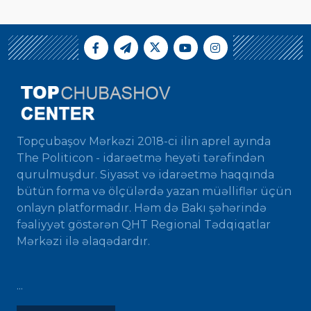
Topçubaşov Mərkəzi 2018-ci ilin aprel ayında
The Politicon - idarəetmə heyəti tərəfindən
qurulmuşdur. Siyasət və idarəetmə haqqında
bütün forma və ölçülərdə yazan müəlliflər üçün
onlayn platformadır. Həm də Bakı şəhərində
fəaliyyət göstərən QHT Regional Tədqiqatlar
Mərkəzi ilə əlaqədardır.
...