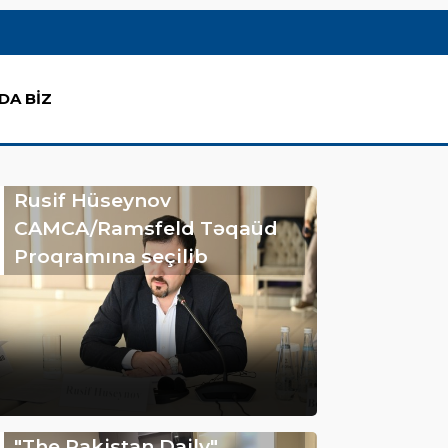
DA BİZ
Rusif Hüseynov
CAMCA/Ramsfeld Təqaüd
Proqramına seçilib
"The Pakistan Daily"