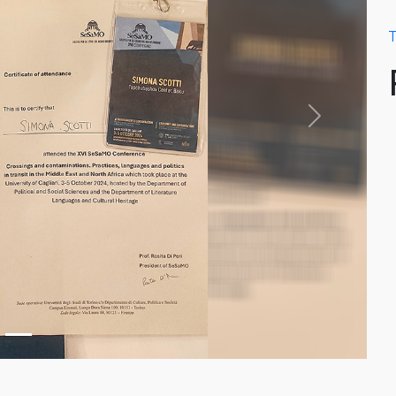
T
Next