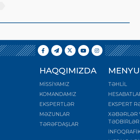
HAQQIMIZDA
MENYU
MISSIYAMIZ
TƏHLİL
KOMANDAMIZ
HESABATLA
EKSPERTLƏR
EKSPERT RƏ
MƏZUNLAR
XƏBƏRLƏR 
TƏDBİRLƏR
TƏRƏFDAŞLAR
İNFOQRAFİ