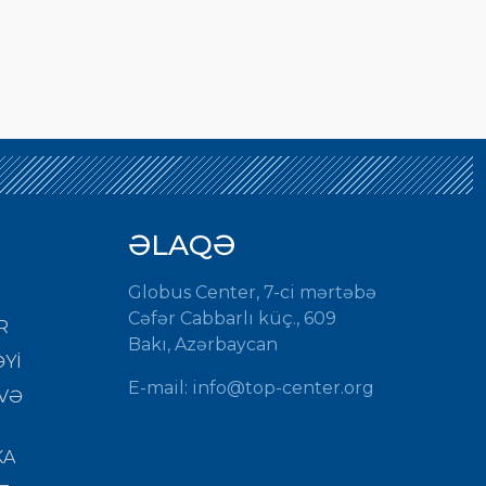
ƏLAQƏ
Globus Center, 7-ci mərtəbə
Cəfər Cabbarlı küç., 609
R
Bakı, Azərbaycan
Yİ
E-mail: info@top-center.org
VƏ
KA