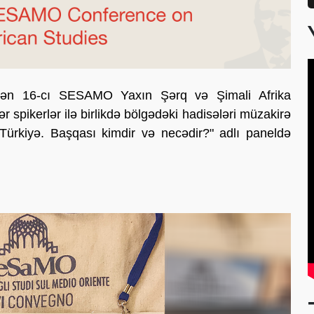
irilən 16-cı SESAMO Yaxın Şərq və Şimali Afrika
r spikerlər ilə birlikdə bölgədəki hadisələri müzakirə
ürkiyə. Başqası kimdir və necədir?" adlı paneldə