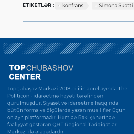
ETIKETLƏR :
konfrans
Simona Skotti
Topçubaşov Mərkəzi 2018-ci ilin aprel ayında The
Politicon - idarəetmə heyəti tərəfindən
qurulmuşdur. Siyasət və idarəetmə haqqında
bütün forma və ölçülərdə yazan müəlliflər üçün
onlayn platformadır. Həm də Bakı şəhərində
fəaliyyət göstərən QHT Regional Tədqiqatlar
Mərkəzi ilə əlaqədardır.