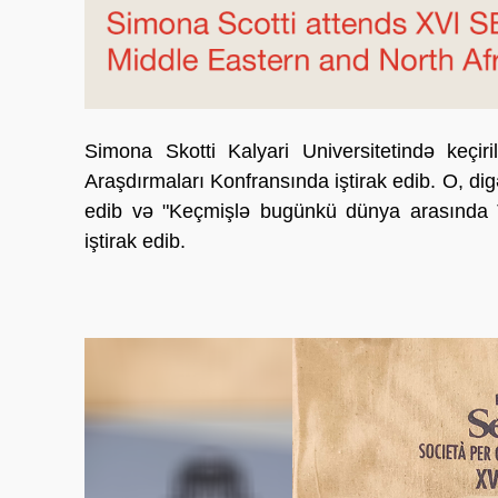
Simona Skotti Kalyari Universitetində keç
Araşdırmaları Konfransında iştirak edib. O, digə
edib və "Keçmişlə bugünkü dünya arasında T
iştirak edib.