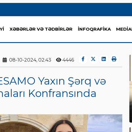
Yİ
XƏBƏRLƏR VƏ TƏDBİRLƏR
İNFOQRAFİKA
MEDİA
08-10-2024, 02:43
4446
SESAMO Yaxın Şərq və
maları Konfransında