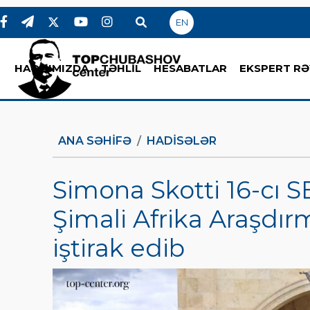
EN
HAQQIMIZDA
TƏHLİL
HESABATLAR
EKSPERT RƏ
ANA SƏHIFƏ
HADİSƏLƏR
Simona Skotti 16-cı 
Şimali Afrika Araşdır
iştirak edib