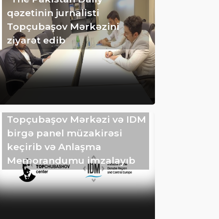
qəzetinin jurnalisti
Topçubaşov Mərkəzini
ziyarət edib
Topçubaşov Mərkəzi və IDM
birgə panel müzakirəsi
keçirib və Anlaşma
Memorandumu imzalayıb