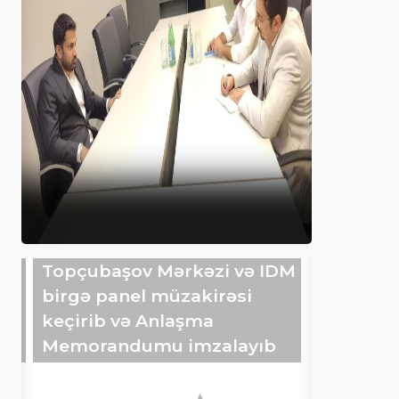
Topçubaşov Mərkəzi və IDM
birgə panel müzakirəsi
keçirib və Anlaşma
Memorandumu imzalayıb