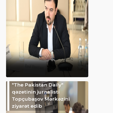
"The Pakistan Daily"
qəzetinin jurnalisti
Topçubaşov Mərkəzini
ziyarət edib