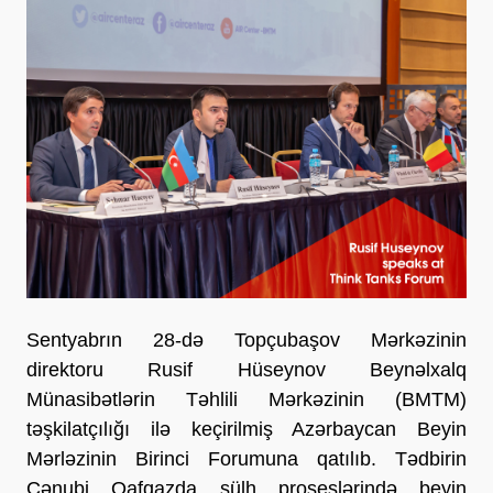
Sentyabrın 28-də Topçubaşov Mərkəzinin
direktoru Rusif Hüseynov Beynəlxalq
Münasibətlərin Təhlili Mərkəzinin (BMTM)
təşkilatçılığı ilə keçirilmiş Azərbaycan Beyin
Mərləzinin Birinci Forumuna qatılıb. Tədbirin
Cənubi Qafqazda sülh proseslərində beyin