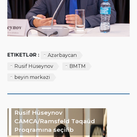
ETIKETLƏR :
Azərbaycan
Rusif Hüseynov
BMTM
beyin mərkəzi
Rusif Hüseynov
CAMCA/Ramsfeld Təqaüd
Proqramına seçilib