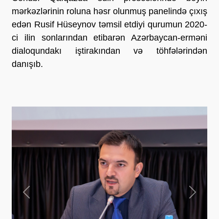
mərkəzlərinin roluna həsr olunmuş panelində çıxış
edən Rusif Hüseynov təmsil etdiyi qurumun 2020-
ci ilin sonlarından etibarən Azərbaycan-erməni
dialoqundakı iştirakından və töhfələrindən
danışıb.
Previous
Next