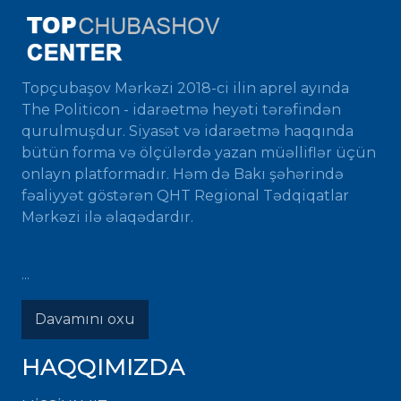
Topçubaşov Mərkəzi 2018-ci ilin aprel ayında
The Politicon - idarəetmə heyəti tərəfindən
qurulmuşdur. Siyasət və idarəetmə haqqında
bütün forma və ölçülərdə yazan müəlliflər üçün
onlayn platformadır. Həm də Bakı şəhərində
fəaliyyət göstərən QHT Regional Tədqiqatlar
Mərkəzi ilə əlaqədardır.
...
Davamını oxu
HAQQIMIZDA