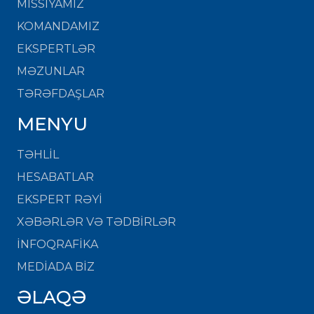
MISSIYAMIZ
KOMANDAMIZ
EKSPERTLƏR
MƏZUNLAR
TƏRƏFDAŞLAR
MENYU
TƏHLİL
HESABATLAR
EKSPERT RƏYİ
XƏBƏRLƏR VƏ TƏDBİRLƏR
İNFOQRAFİKA
MEDİADA BİZ
ƏLAQƏ