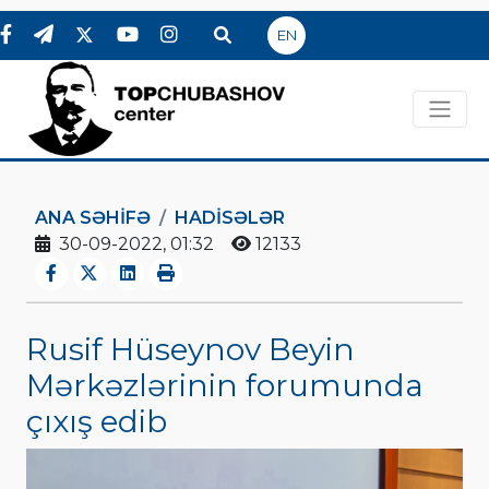
EN
ANA SƏHIFƏ
HADİSƏLƏR
30-09-2022, 01:32
12133
Rusif Hüseynov Beyin
Mərkəzlərinin forumunda
çıxış edib