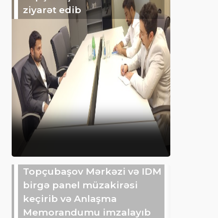
ziyarət edib
Topçubaşov Mərkəzi və IDM
birgə panel müzakirəsi
keçirib və Anlaşma
Memorandumu imzalayıb