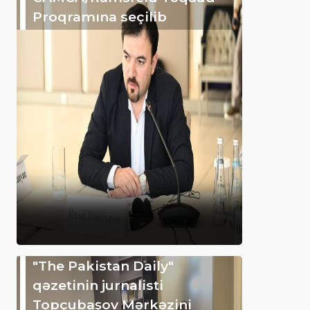
Proqramına seçilib
"The Pakistan Daily"
qəzetinin jurnalisti
Topçubaşov Mərkəzini