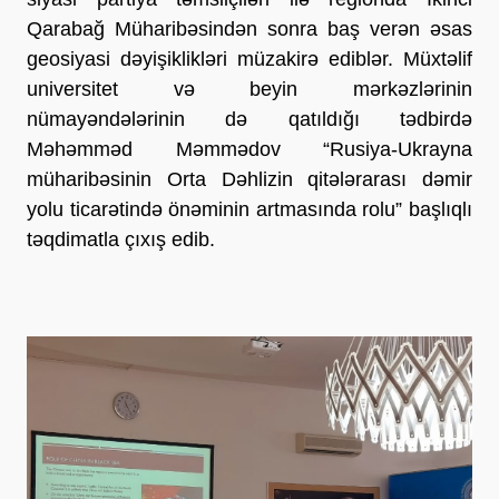
Qarabağ Müharibəsindən sonra baş verən əsas
geosiyasi dəyişiklikləri müzakirə ediblər. Müxtəlif
universitet və beyin mərkəzlərinin
nümayəndələrinin də qatıldığı tədbirdə
Məhəmməd Məmmədov “Rusiya-Ukrayna
müharibəsinin Orta Dəhlizin qitələrarası dəmir
yolu ticarətində önəminin artmasında rolu” başlıqlı
təqdimatla çıxış edib.