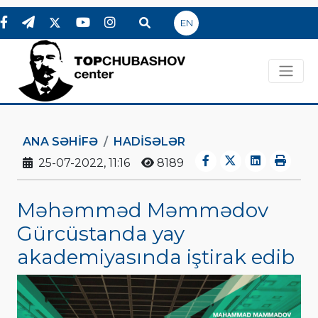
EN
ANA SƏHIFƏ
HADİSƏLƏR
25-07-2022, 11:16
8189
Məhəmməd Məmmədov
Gürcüstanda yay
akademiyasında iştirak edib