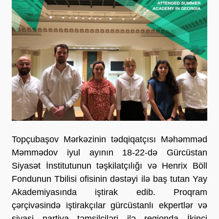
Topçubaşov Mərkəzinin tədqiqatçısı Məhəmməd
Məmmədov iyul ayının 18-22-də Gürcüstan
Siyasət İnstitutunun təşkilatçılığı və Henrix Böll
Fondunun Tbilisi ofisinin dəstəyi ilə baş tutan Yay
Akademiyasında iştirak edib. Proqram
çərçivəsində iştirakçılar gürcüstanlı ekpertlər və
siyasi partiya təmsilçiləri ilə regionda İkinci