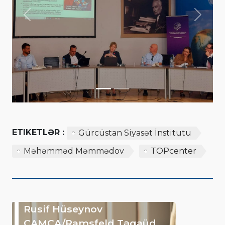
Previous
Next
ETIKETLƏR :
Gürcüstan Siyasət İnstitutu
Məhəmməd Məmmədov
TOPcenter
Rusif Hüseynov
CAMCA/Ramsfeld Təqaüd