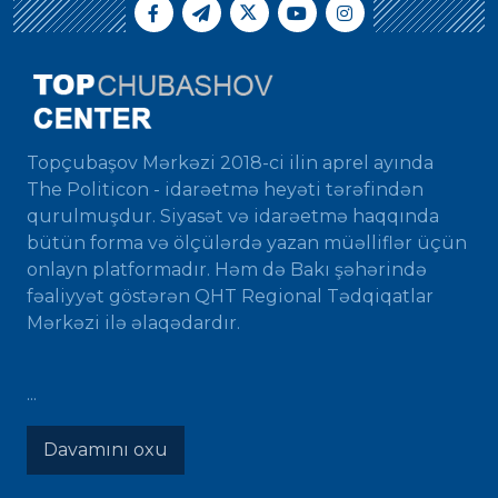
Topçubaşov Mərkəzi 2018-ci ilin aprel ayında
The Politicon - idarəetmə heyəti tərəfindən
qurulmuşdur. Siyasət və idarəetmə haqqında
bütün forma və ölçülərdə yazan müəlliflər üçün
onlayn platformadır. Həm də Bakı şəhərində
fəaliyyət göstərən QHT Regional Tədqiqatlar
Mərkəzi ilə əlaqədardır.
...
Davamını oxu