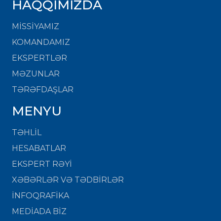
HAQQIMIZDA
MISSIYAMIZ
KOMANDAMIZ
EKSPERTLƏR
MƏZUNLAR
TƏRƏFDAŞLAR
MENYU
TƏHLİL
HESABATLAR
EKSPERT RƏYİ
XƏBƏRLƏR VƏ TƏDBİRLƏR
İNFOQRAFİKA
MEDİADA BİZ