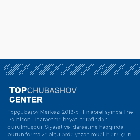
Topçubaşov Mərkəzi 2018-ci ilin aprel ayında The
Politicon - idarəetmə heyəti tərəfindən
qurulmuşdur. Siyasət və idarəetmə haqqında
bütün forma və ölçülərdə yazan müəlliflər üçün