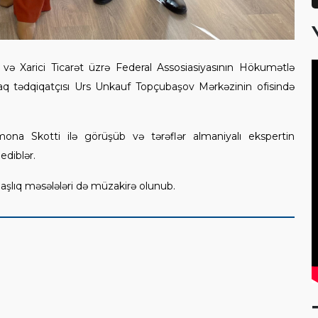
 və Xarici Ticarət üzrə Federal Assosiasiyasının Hökumətlə
aq tədqiqatçısı Urs Unkauf Topçubaşov Mərkəzinin ofisində
a Skotti ilə görüşüb və tərəflər almaniyalı ekspertin
ediblər.
lıq məsələləri də müzakirə olunub.