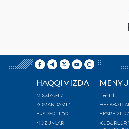
T
HAQQIMIZDA
MENYU
MISSIYAMIZ
TƏHLİL
KOMANDAMIZ
HESABATLA
EKSPERTLƏR
EKSPERT RƏ
MƏZUNLAR
XƏBƏRLƏR 