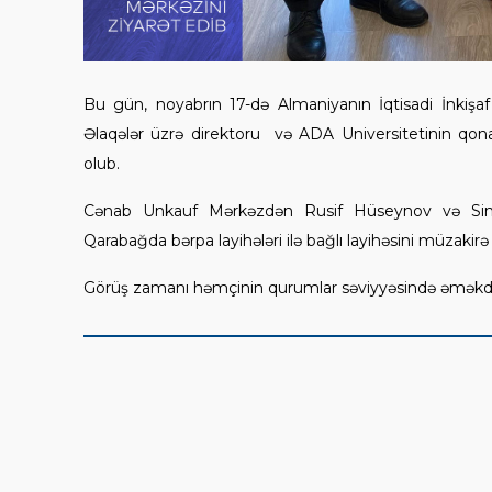
Bu gün, noyabrın 17-də Almaniyanın İqtisadi İnkişaf
Əlaqələr üzrə direktoru və ADA Universitetinin qon
olub.
Cənab Unkauf Mərkəzdən Rusif Hüseynov və Simon
Qarabağda bərpa layihələri ilə bağlı layihəsini müzakirə 
Görüş zamanı həmçinin qurumlar səviyyəsində əməkdaş