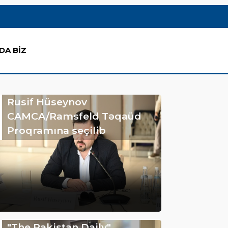
DA BİZ
Rusif Hüseynov
CAMCA/Ramsfeld Təqaüd
Proqramına seçilib
"The Pakistan Daily"