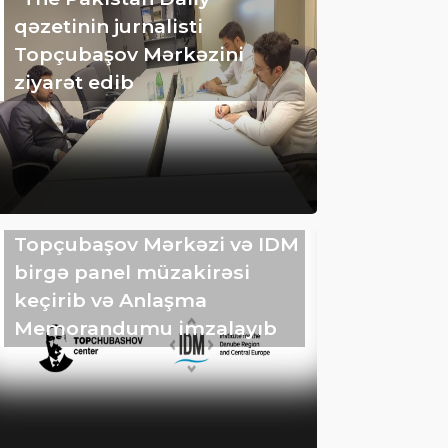
qəzetinin jurnalisti
Topçubaşov Mərkəzini
ziyarət edib
Topçubaşov Mərkəzi və IDM
birgə panel müzakirəsi
keçirib və Anlaşma
Memorandumu imzalayıb