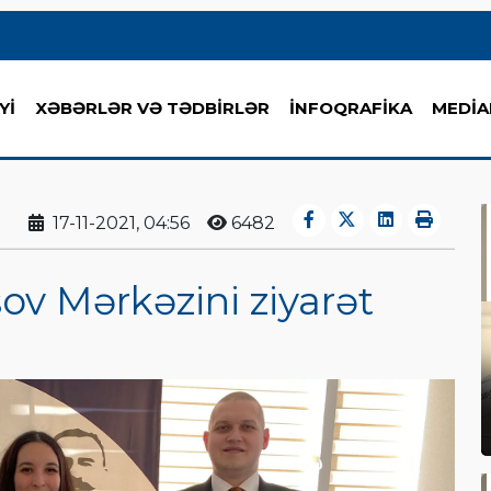
Yİ
XƏBƏRLƏR VƏ TƏDBİRLƏR
İNFOQRAFİKA
MEDİA
17-11-2021, 04:56
6482
v Mərkəzini ziyarət