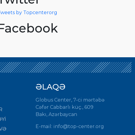
weets by Topcenterorg
Facebook
ƏLAQƏ
Globus Center, 7-ci mərtəbə
Cəfər Cabbarlı küç., 609
R
Bakı, Azərbaycan
Yİ
E-mail: info@top-center.org
VƏ