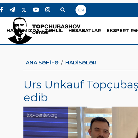
EN
HAQQIMIZDA
TƏHLİL
HESABATLAR
EKSPERT RƏ
ANA SƏHIFƏ
HADİSƏLƏR
Urs Unkauf Topçubaşo
edib