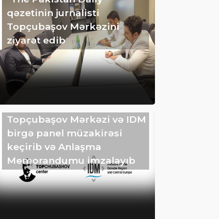
qəzetinin jurnalisti
Topçubaşov Mərkəzini
ziyarət edib
Topçubaşov Mərkəzi və IDM
birgə panel müzakirəsi
keçirib və Anlaşma
Memorandumu imzalayıb