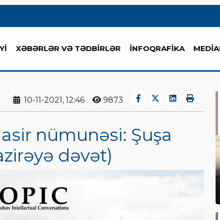
Yİ
XƏBƏRLƏR VƏ TƏDBİRLƏR
İNFOQRAFİKA
MEDİA
10-11-2021, 12:46
9873
sir nümunəsi: Şuşa
zirəyə dəvət)