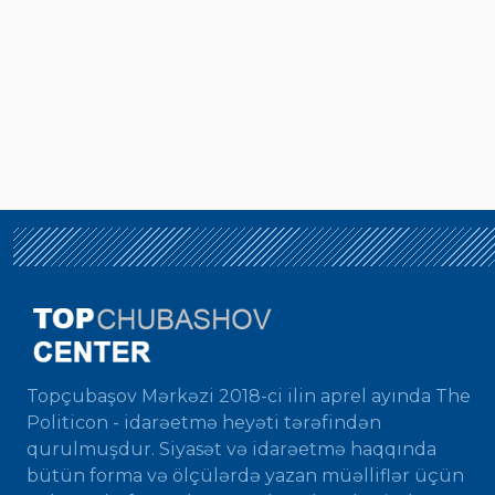
Topçubaşov Mərkəzi 2018-ci ilin aprel ayında The
Politicon - idarəetmə heyəti tərəfindən
qurulmuşdur. Siyasət və idarəetmə haqqında
bütün forma və ölçülərdə yazan müəlliflər üçün