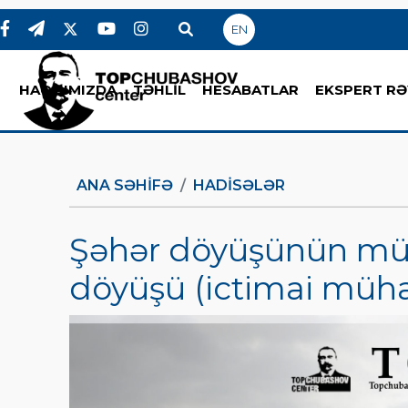
EN
HAQQIMIZDA
TƏHLİL
HESABATLAR
EKSPERT RƏ
ANA SƏHIFƏ
HADİSƏLƏR
Şəhər döyüşünün müa
döyüşü (ictimai müha