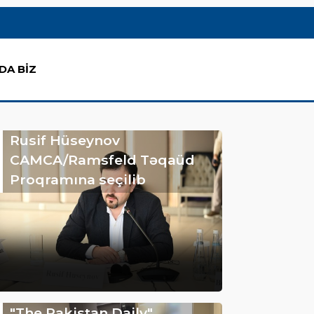
DA BİZ
Rusif Hüseynov
CAMCA/Ramsfeld Təqaüd
Proqramına seçilib
"The Pakistan Daily"