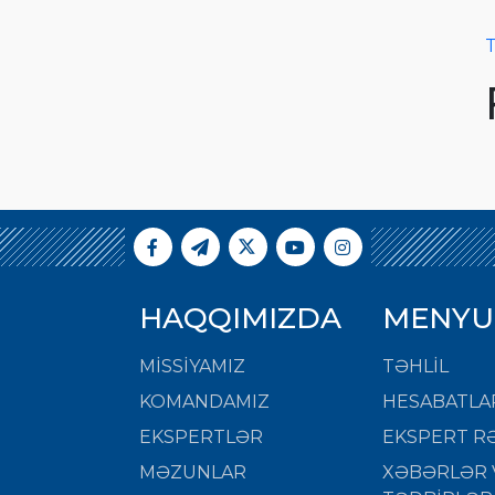
T
HAQQIMIZDA
MENYU
MISSIYAMIZ
TƏHLİL
KOMANDAMIZ
HESABATLA
EKSPERTLƏR
EKSPERT RƏ
MƏZUNLAR
XƏBƏRLƏR 