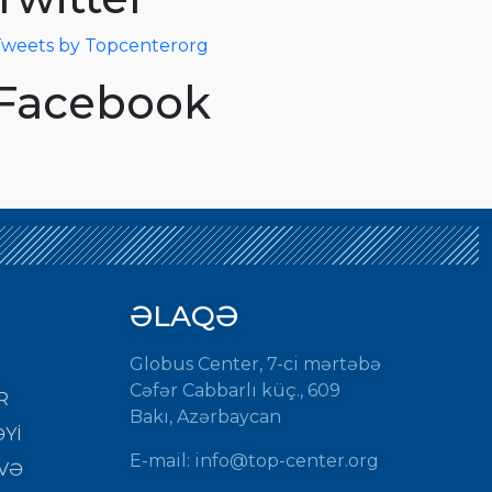
weets by Topcenterorg
Facebook
ƏLAQƏ
Globus Center, 7-ci mərtəbə
Cəfər Cabbarlı küç., 609
R
Bakı, Azərbaycan
Yİ
E-mail: info@top-center.org
VƏ