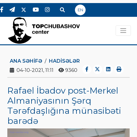
EN
ANA SƏHIFƏ
HADİSƏLƏR
04-10-2021, 11:11
9360
Rafael İbadov post-Merkel
Almaniyasının Şərq
Tərəfdaşlığına münasibəti
barədə