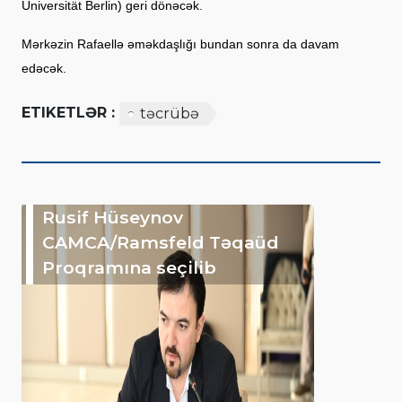
Universität Berlin) geri dönəcək.
Mərkəzin Rafaellə əməkdaşlığı bundan sonra da davam
edəcək.
ETIKETLƏR :
təcrübə
Rusif Hüseynov
CAMCA/Ramsfeld Təqaüd
Proqramına seçilib