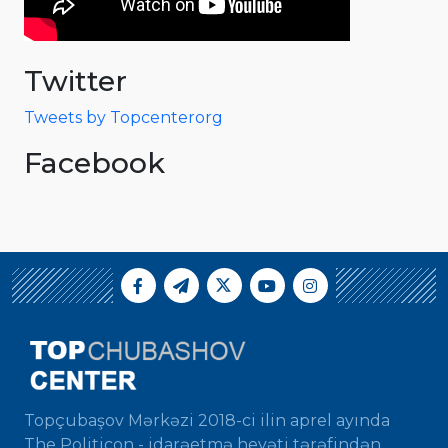
Twitter
Tweets by Topcenterorg
Facebook
Topçubaşov Mərkəzi 2018-ci ilin aprel ayında
The Politicon - idarəetmə heyəti tərəfindən