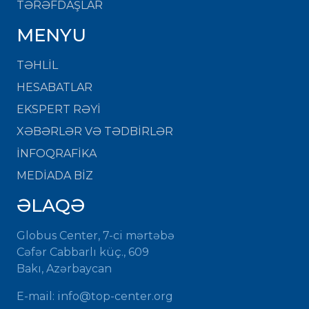
TƏRƏFDAŞLAR
MENYU
TƏHLİL
HESABATLAR
EKSPERT RƏYİ
XƏBƏRLƏR VƏ TƏDBİRLƏR
İNFOQRAFİKA
MEDİADA BİZ
ƏLAQƏ
Globus Center, 7-ci mərtəbə
Cəfər Cabbarlı küç., 609
Bakı, Azərbaycan
E-mail: info@top-center.org