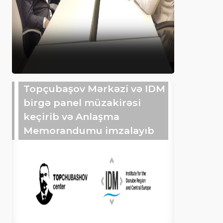
Topçubaşov Mərkəzi və IDM
birgə panel müzakirəsi
keçirib və Anlaşma
Memorandumu imzalayıb