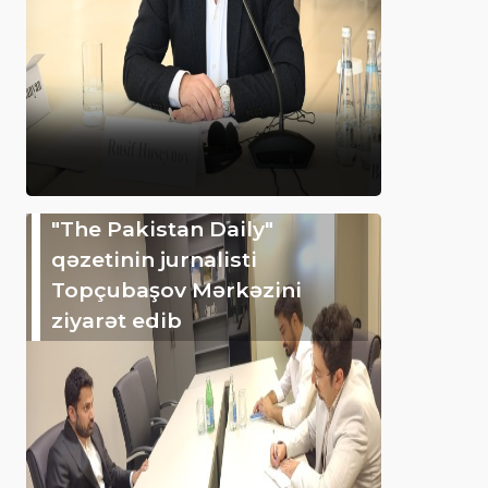
"The Pakistan Daily"
qəzetinin jurnalisti
Topçubaşov Mərkəzini
ziyarət edib