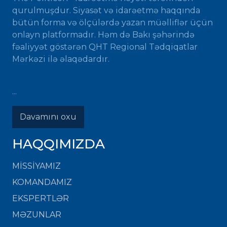
qurulmuşdur. Siyasət və idarəetmə haqqında
bütün forma və ölçülərdə yazan müəlliflər üçün
onlayn platformadır. Həm də Bakı şəhərində
fəaliyyət göstərən QHT Regional Tədqiqatlar
Mərkəzi ilə əlaqədardır.
...
Davamını oxu
HAQQIMIZDA
MISSIYAMIZ
KOMANDAMIZ
EKSPERTLƏR
MƏZUNLAR