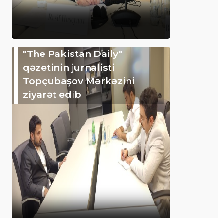
"The Pakistan Daily"
qəzetinin jurnalisti
Topçubaşov Mərkəzini
ziyarət edib