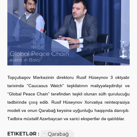
Topçubaşov Mərkəzinin direktoru Rusif Hüseynov 3 oktyabr
tarixində “Caucasus Watch” təşkilatının maliyyələşdirdiyi və
“Global Peace Chain” tərəfindən təşkil olunan sülh qurulucuğu
tədbirində çıxış edib. Rusif Hüseynov Xorvatiya reinteqrasiya
modeli və onun Qarabağ keysinə uyğunluğu haqqında danışıb.
Tədbirə müxtəlif Azərbaycan və xarici ekspertlər də qatılıblar.
ETIKETLƏR :
Qarabağ