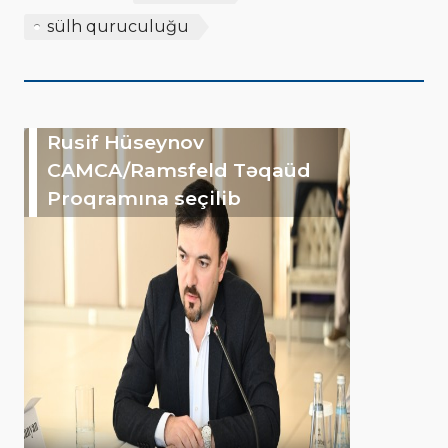
sülh quruculuğu
Rusif Hüseynov
CAMCA/Ramsfeld Təqaüd
Proqramına seçilib