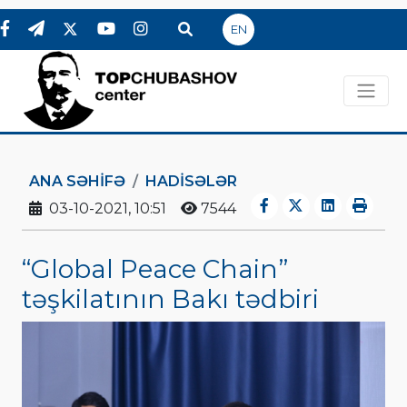
EN
ANA SƏHIFƏ
HADİSƏLƏR
03-10-2021, 10:51
7544
“Global Peace Chain”
təşkilatının Bakı tədbiri