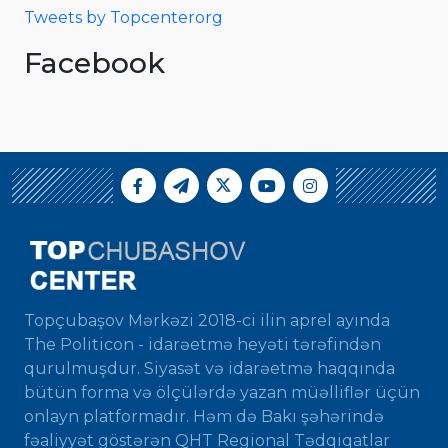
Tweets by Topcenterorg
Facebook
Topçubaşov Mərkəzi 2018-ci ilin aprel ayında
The Politicon - idarəetmə heyəti tərəfindən
qurulmuşdur. Siyasət və idarəetmə haqqında
bütün forma və ölçülərdə yazan müəlliflər üçün
onlayn platformadır. Həm də Bakı şəhərində
fəaliyyət göstərən QHT Regional Tədqiqatlar