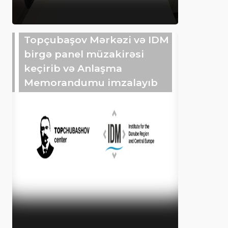
Topçubaşov Mərkəzi və IDM
birgə panel müzakirəsi
keçirib və Anlaşma
Memorandumu imzalayıb