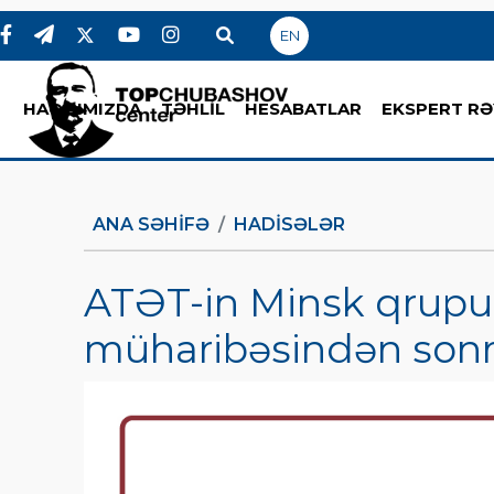
EN
HAQQIMIZDA
TƏHLİL
HESABATLAR
EKSPERT RƏ
ANA SƏHIFƏ
HADİSƏLƏR
ATƏT-in Minsk qrup
müharibəsindən sonr