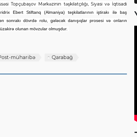
əsi Topçubaşov Mərkəzinin təşkilatçılığı, Siyasi və İqtisadi
ridrix Ebert Stiftanq (Almaniya) təşkilatlarının iştirakı ilə baş
 sonrakı dövrdə rolu, gələcək danışıqlar prosesi və onların
müzakirə olunan mövzular olmuşdur.
Post-müharibə
Qarabağ