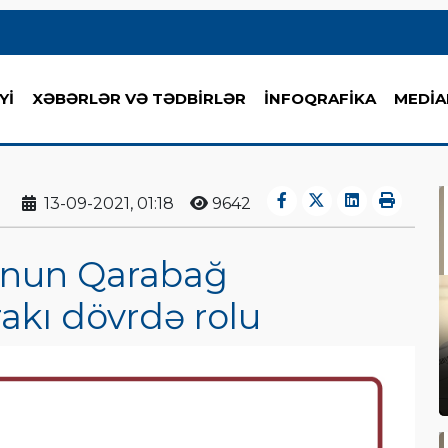
Yİ
XƏBƏRLƏR VƏ TƏDBİRLƏR
İNFOQRAFİKA
MEDİA
13-09-2021, 01:18
9642
unun Qarabağ
akı dövrdə rolu