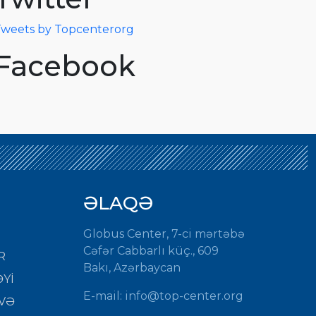
weets by Topcenterorg
Facebook
ƏLAQƏ
Globus Center, 7-ci mərtəbə
Cəfər Cabbarlı küç., 609
R
Bakı, Azərbaycan
Yİ
E-mail: info@top-center.org
VƏ