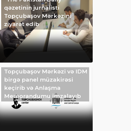
qəzetinin jurnalisti
Topçubaşov Mərkəzini
ziyarət edib
Topçubaşov Mərkəzi və IDM
birgə panel müzakirəsi
keçirib və Anlaşma
Memorandumu imzalayıb