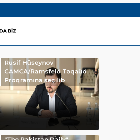
DA BİZ
Rusif Hüseynov
CAMCA/Ramsfeld Təqaüd
Proqramına seçilib
"The Pakistan Daily"