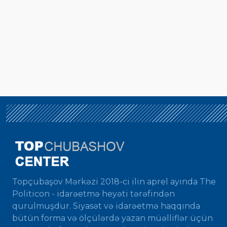
Topçubaşov Mərkəzi 2018-ci ilin aprel ayında The
Politicon - idarəetmə heyəti tərəfindən
qurulmuşdur. Siyasət və idarəetmə haqqında
bütün forma və ölçülərdə yazan müəlliflər üçün