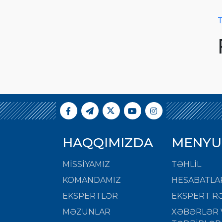
T
HAQQIMIZDA
MENYU
MISSIYAMIZ
TƏHLİL
KOMANDAMIZ
HESABATLA
EKSPERTLƏR
EKSPERT RƏ
MƏZUNLAR
XƏBƏRLƏR 