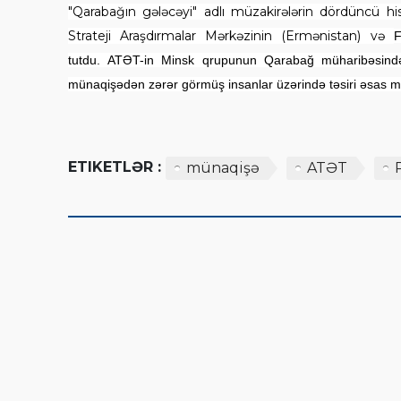
"Qarabağın gələcəyi" adlı müzakirələrin dördüncü hiss
Strateji Araşdırmalar Mərkəzinin (Ermənistan) və
F
tutdu. ATƏT-in Minsk qrupunun Qarabağ müharibəsindən
münaqişədən zərər görmüş insanlar üzərində təsiri əsas 
ETIKETLƏR :
münaqişə
ATƏT