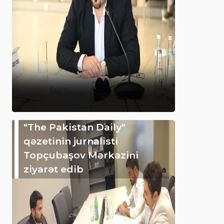
"The Pakistan Daily"
qəzetinin jurnalisti
Topçubaşov Mərkəzini
ziyarət edib