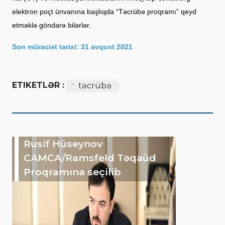
elektron poçt ünvanına başlıqda “Təcrübə proqramı” qeyd
etməklə göndərə bilərlər.
Son müraciət tarixi: 31 avqust 2021
ETIKETLƏR :
təcrübə
Rusif Hüseynov
CAMCA/Ramsfeld Təqaüd
Proqramına seçilib