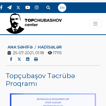
EN
ANA SƏHIFƏ
HADİSƏLƏR
25-07-2021, 01:18
17115
Topçubaşov Təcrübə
Proqramı