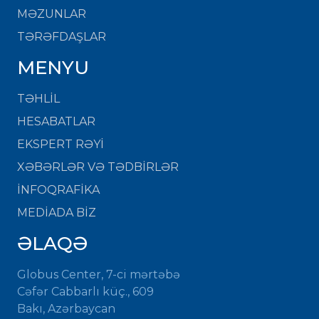
MƏZUNLAR
TƏRƏFDAŞLAR
MENYU
TƏHLİL
HESABATLAR
EKSPERT RƏYİ
XƏBƏRLƏR VƏ TƏDBİRLƏR
İNFOQRAFİKA
MEDİADA BİZ
ƏLAQƏ
Globus Center, 7-ci mərtəbə
Cəfər Cabbarlı küç., 609
Bakı, Azərbaycan