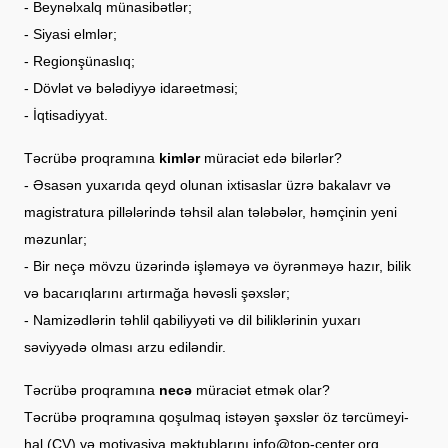
- Beynəlxalq münasibətlər;
- Siyasi elmlər;
- Regionşünaslıq;
- Dövlət və bələdiyyə idarəetməsi;
- İqtisadiyyat.
Təcrübə proqramına
kimlər
müraciət edə bilərlər?
- Əsasən yuxarıda qeyd olunan ixtisaslar üzrə bakalavr və
magistratura pillələrində təhsil alan tələbələr, həmçinin yeni
məzunlar;
- Bir neçə mövzu üzərində işləməyə və öyrənməyə hazır, bilik
və bacarıqlarını artırmağa həvəsli şəxslər;
- Namizədlərin təhlil qabiliyyəti və dil biliklərinin yuxarı
səviyyədə olması arzu ediləndir.
Təcrübə proqramına
necə
müraciət etmək olar?
Təcrübə proqramına qoşulmaq istəyən şəxslər öz tərcümeyi-
hal (CV) və motivasiya məktublarını info@top-center.org