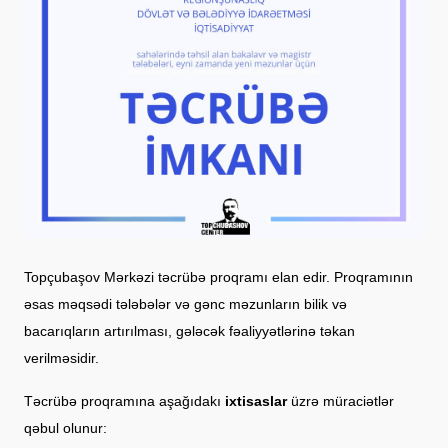
Topçubaşov Mərkəzi təcrübə proqramı elan edir. Proqramının
əsas məqsədi tələbələr və gənc məzunların bilik və
bacarıqların artırılması, gələcək fəaliyyətlərinə təkan
verilməsidir.
Təcrübə proqramına aşağıdakı
ixtisaslar
üzrə müraciətlər
qəbul olunur: