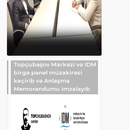
Topçubaşov Mərkəzi və IDM
birgə panel müzakirəsi
keçirib və Anlaşma
Memorandumu imzalayıb