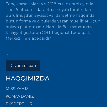
Topçubaşov Mərkəzi 2018-ci ilin aprel ayında
The Politicon - idarəetmə heyəti tərəfindən
qurulmuşdur. Siyasət və idarəetmə haqqında
bütün forma və ölçülərdə yazan müəlliflər üçün
onlayn platformadır. Həm də Bakı şəhərində
fəaliyyət göstərən QHT Regional Tədqiqatlar
Mərkəzi ilə əlaqədardır.
...
Davamını oxu
HAQQIMIZDA
MISSIYAMIZ
KOMANDAMIZ
EKSPERTLƏR