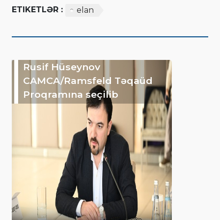
ETIKETLƏR :
elan
Rusif Hüseynov
CAMCA/Ramsfeld Təqaüd
Proqramına seçilib