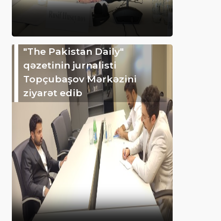
"The Pakistan Daily"
qəzetinin jurnalisti
Topçubaşov Mərkəzini
ziyarət edib