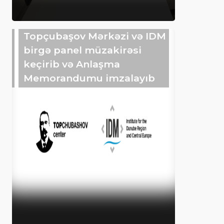
Topçubaşov Mərkəzi və IDM
birgə panel müzakirəsi
keçirib və Anlaşma
Memorandumu imzalayıb