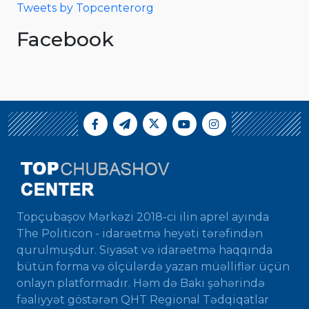
Tweets by Topcenterorg
Facebook
Topçubaşov Mərkəzi 2018-ci ilin aprel ayında
The Politicon - idarəetmə heyəti tərəfindən
qurulmuşdur. Siyasət və idarəetmə haqqında
bütün forma və ölçülərdə yazan müəlliflər üçün
onlayn platformadır. Həm də Bakı şəhərində
fəaliyyət göstərən QHT Regional Tədqiqatlar