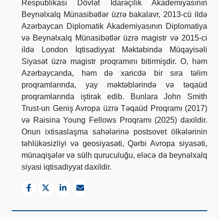
Respublikası Dövlət İdarəçilik Akademiyasının
Beynəlxalq Münasibətlər üzrə bakalavr, 2013-cü ildə
Azərbaycan Diplomatik Akademiyasının Diplomatiya
və Beynəlxalq Münasibətlər üzrə magistr və 2015-ci
ildə London İqtisadiyyat Məktəbində Müqayisəli
Siyasət üzrə magistr proqramını bitirmişdir. O, həm
Azərbaycanda, həm də xaricdə bir sıra təlim
proqramlarında, yay məktəblərində və təqaüd
proqramlarında iştirak edib. Bunlara John Smith
Trust-un Geniş Avropa üzrə Təqaüd Proqramı (2017)
və Raisina Young Fellows Proqramı (2025) daxildir.
Onun ixtisaslaşma sahələrinə postsovet ölkələrinin
təhlükəsizliyi və geosiyasəti, Qərbi Avropa siyasəti,
münaqişələr və sülh quruculuğu, eləcə də beynəlxalq
siyasi iqtisadiyyat daxildir.