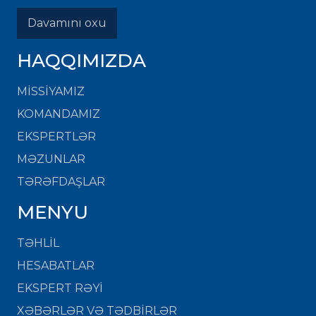
Davamını oxu
HAQQIMIZDA
MISSIYAMIZ
KOMANDAMIZ
EKSPERTLƏR
MƏZUNLAR
TƏRƏFDAŞLAR
MENYU
TƏHLİL
HESABATLAR
EKSPERT RƏYİ
XƏBƏRLƏR VƏ TƏDBİRLƏR