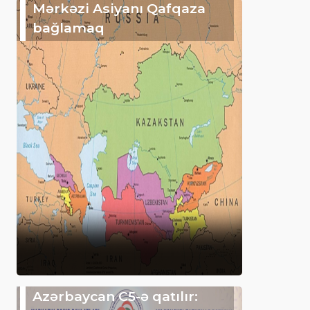
Mərkəzi Asiyanı Qafqaza
bağlamaq
Azərbaycan C5-ə qatılır: