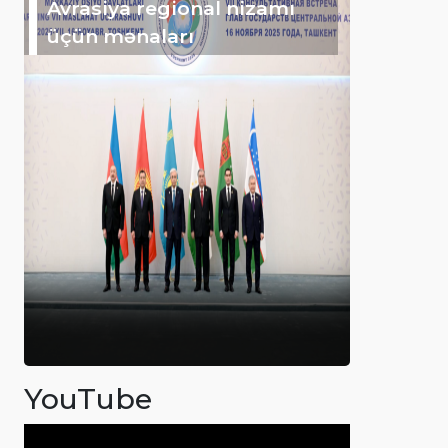
Avrasiya regional nizamı
üçün mənaları
YouTube