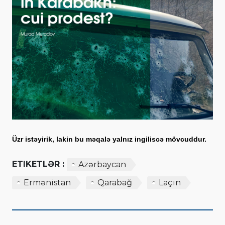
Üzr istəyirik, lakin bu məqalə yalnız ingiliscə mövcuddur.
ETIKETLƏR :
Azərbaycan
Ermənistan
Qarabağ
Laçın