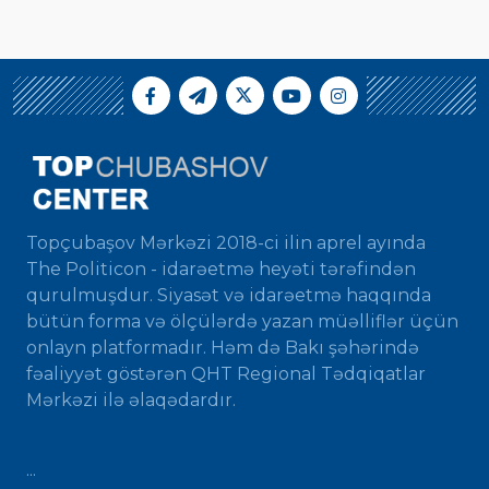
Topçubaşov Mərkəzi 2018-ci ilin aprel ayında
The Politicon - idarəetmə heyəti tərəfindən
qurulmuşdur. Siyasət və idarəetmə haqqında
bütün forma və ölçülərdə yazan müəlliflər üçün
onlayn platformadır. Həm də Bakı şəhərində
fəaliyyət göstərən QHT Regional Tədqiqatlar
Mərkəzi ilə əlaqədardır.
...