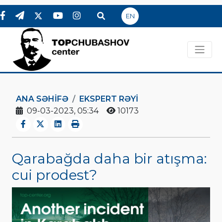
EN
ANA SƏHIFƏ
EKSPERT RƏYI
09-03-2023, 05:34
10173
Qarabağda daha bir atışma:
cui prodest?