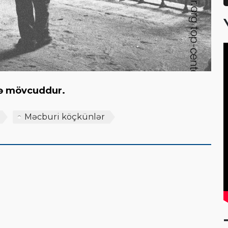
iscə mövcuddur.
Məcburi köçkünlər