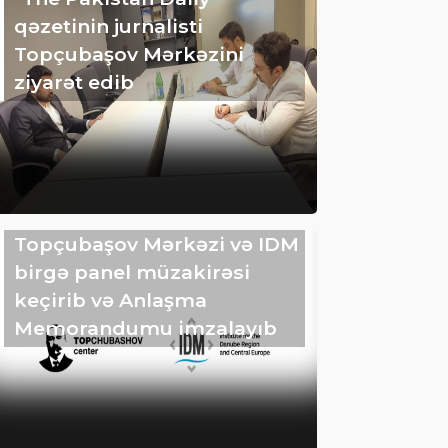
qəzetinin jurnalisti
Topçubaşov Mərkəzini
ziyarət edib
Topçubaşov Mərkəzi və IDM
birgə panel müzakirəsi
keçirib və Anlaşma
Memorandumu imzalayıb