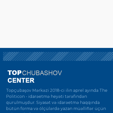
Topçubaşov Mərkəzi 2018-ci ilin aprel ayında The
Politicon - idarəetmə heyəti tərəfindən
qurulmuşdur. Siyasət və idarəetmə haqqında
bütün forma və ölçülərdə yazan müəlliflər üçün