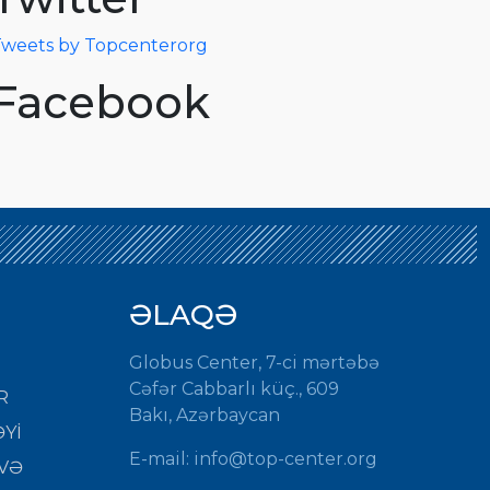
weets by Topcenterorg
Facebook
ƏLAQƏ
Globus Center, 7-ci mərtəbə
Cəfər Cabbarlı küç., 609
R
Bakı, Azərbaycan
Yİ
E-mail: info@top-center.org
VƏ