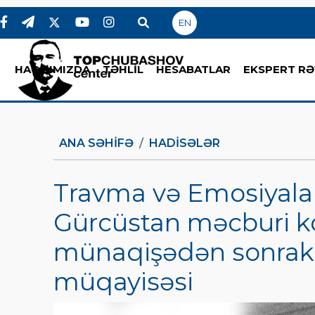
EN
HAQQIMIZDA
TƏHLİL
HESABATLAR
EKSPERT RƏ
ANA SƏHIFƏ
HADİSƏLƏR
Travma və Emosiyalar
Gürcüstan məcburi k
münaqişədən sonrakı
müqayisəsi