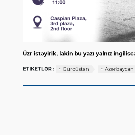
Üzr istəyirik, lakin bu yazı yalnız ingil
ETIKETLƏR :
Gürcüstan
Azərbaycan