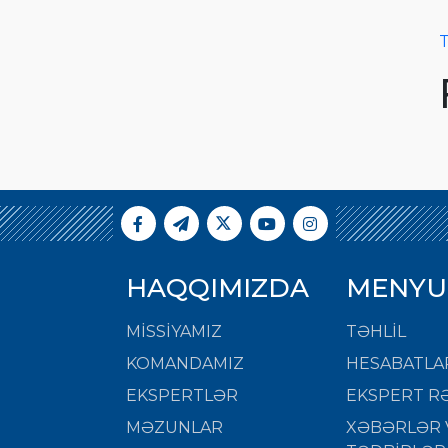
T
HAQQIMIZDA
MENYU
MISSIYAMIZ
TƏHLİL
KOMANDAMIZ
HESABATLA
EKSPERTLƏR
EKSPERT RƏ
MƏZUNLAR
XƏBƏRLƏR 