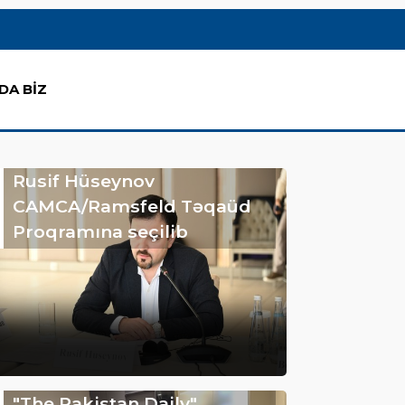
DA BİZ
Rusif Hüseynov
CAMCA/Ramsfeld Təqaüd
Proqramına seçilib
"The Pakistan Daily"