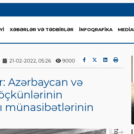
Yİ
XƏBƏRLƏR VƏ TƏDBİRLƏR
İNFOQRAFİKA
MEDİA
21-02-2022, 05:26
9000
: Azərbaycan və
öçkünlərinin
 münasibətlərinin