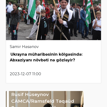
Samir Həsənov
Ukrayna müharibəsinin kölgəsində:
Abxaziyanı növbəti nə gözləyir?
2023-12-07 11:00
Rusif Hüseynov
CAMCA/Ramsfeld Təqaüd