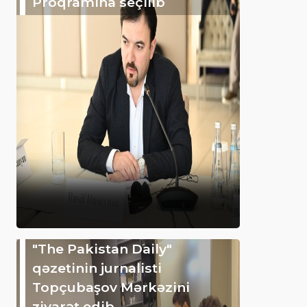
Proqramına seçilib
"The Pakistan Daily"
qəzetinin jurnalisti
Topçubaşov Mərkəzini
ziyarət edib