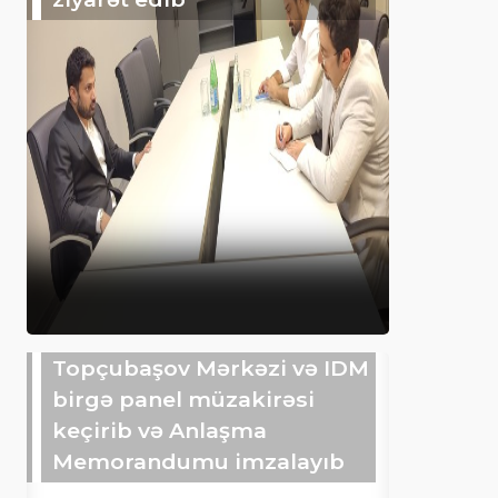
Topçubaşov Mərkəzi və IDM
birgə panel müzakirəsi
keçirib və Anlaşma
Memorandumu imzalayıb