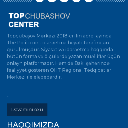
Topçubaşov Mərkəzi 2018-ci ilin aprel ayında
The Politicon - idarəetmə heyəti tərəfindən
qurulmuşdur. Siyasət və idarəetmə haqqında
bütün forma və ölçülərdə yazan müəlliflər üçün
onlayn platformadır. Həm də Bakı şəhərində
fəaliyyət göstərən QHT Regional Tədqiqatlar
Mərkəzi ilə əlaqədardır.
...
Davamını oxu
HAQQIMIZDA