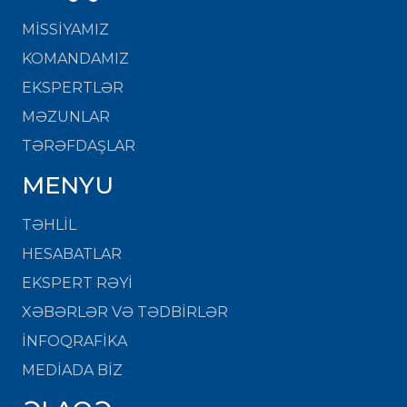
MISSIYAMIZ
KOMANDAMIZ
EKSPERTLƏR
MƏZUNLAR
TƏRƏFDAŞLAR
MENYU
TƏHLİL
HESABATLAR
EKSPERT RƏYİ
XƏBƏRLƏR VƏ TƏDBİRLƏR
İNFOQRAFİKA
MEDİADA BİZ