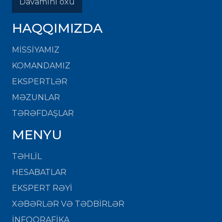
Davamını oxu
HAQQIMIZDA
MISSIYAMIZ
KOMANDAMIZ
EKSPERTLƏR
MƏZUNLAR
TƏRƏFDAŞLAR
MENYU
TƏHLİL
HESABATLAR
EKSPERT RƏYİ
XƏBƏRLƏR VƏ TƏDBİRLƏR
İNFOQRAFİKA