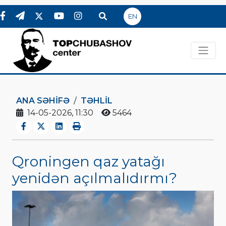
EN
ANA SƏHIFƏ
TƏHLİL
14-05-2026, 11:30
5464
Qroningen qaz yatağı
yenidən açılmalıdırmı?