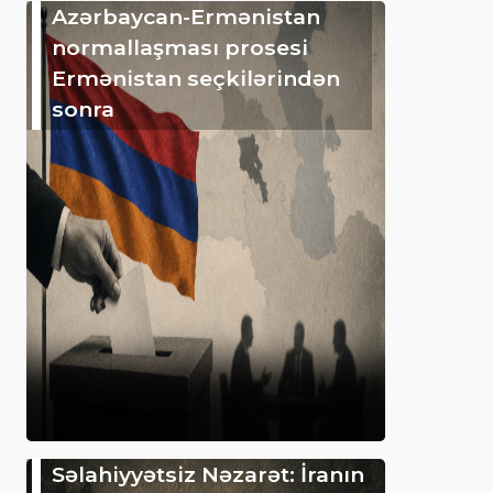
Azərbaycan-Ermənistan
normallaşması prosesi
Ermənistan seçkilərindən
sonra
Səlahiyyətsiz Nəzarət: İranın