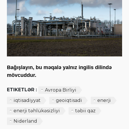
Bağışlayın, bu məqalə yalnız ingilis dilində
mövcuddur.
ETIKETLƏR :
Avropa Birliyi
iqtisadiyyat
geoiqtisadi
enerji
enerji təhlükəsizliyi
təbii qaz
Niderland