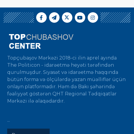
Topçubaşov Mərkəzi 2018-ci ilin aprel ayında
The Politicon - idarəetmə heyəti tərəfindən
qurulmuşdur. Siyasət və idarəetmə haqqında
bütün forma və ölçülərdə yazan müəlliflər üçün
onlayn platformadır. Həm də Bakı şəhərində
fəaliyyət göstərən QHT Regional Tədqiqatlar
Mərkəzi ilə əlaqədardır.
...