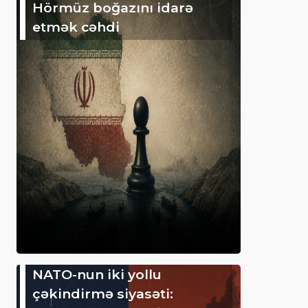
Hörmüz boğazını idarə
etmək cəhdi
NATO-nun iki yollu
çəkindirmə siyasəti: