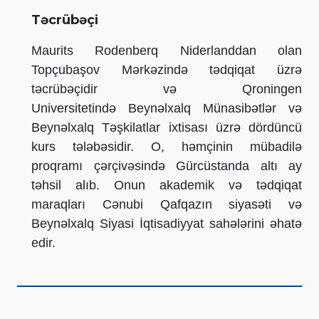
Təcrübəçi
Maurits Rodenberq Niderlanddan olan
Topçubaşov Mərkəzində tədqiqat üzrə
təcrübəçidir və Qroningen
Universitetində Beynəlxalq Münasibətlər və
Beynəlxalq Təşkilatlar ixtisası üzrə dördüncü
kurs tələbəsidir. O, həmçinin mübadilə
proqramı çərçivəsində Gürcüstanda altı ay
təhsil alıb. Onun akademik və tədqiqat
maraqları Cənubi Qafqazın siyasəti və
Beynəlxalq Siyasi İqtisadiyyat sahələrini əhatə
edir.