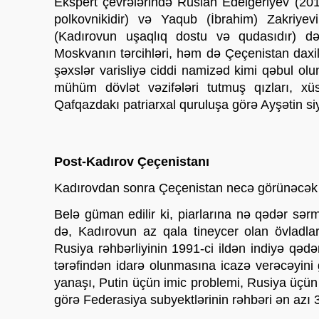
Ekspert çevrələrində Ruslan Edelgeriyev (2012
polkovnikidir) və Yaqub (İbrahim) Zakriye
(Kadırovun uşaqlıq dostu və qudasıdır) d
Moskvanın tərcihləri, həm də Çeçenistan daxili
şəxslər varisliyə ciddi namizəd kimi qəbul olu
mühüm dövlət vəzifələri tutmuş qızları, xüs
Qafqazdakı patriarxal quruluşa görə Ayşətin siya
Post-Kadırov Çeçenistanı
Kadırovdan sonra Çeçenistan necə görünəcək v
Belə güman edilir ki, piarlarına nə qədər sər
də, Kadırovun az qala tineycer olan övladla
Rusiya rəhbərliyinin 1991-ci ildən indiyə qədə
tərəfindən idarə olunmasına icazə verəcəyini g
yanaşı, Putin üçün imic problemi, Rusiya üçün 
görə Federasiya subyektlərinin rəhbəri ən azı 3