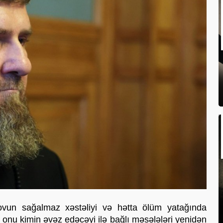
ovun sağalmaz xəstəliyi və hətta ölüm yatağında 
onu kimin əvəz edəcəyi ilə bağlı məsələləri yenidən 