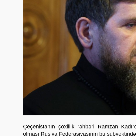
Çeçenistanın çoxillik rəhbəri Ramzan Kadır
olması Rusiya Federasiyasının bu subyektində 