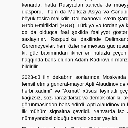
kənarda, hətta Rusiyadan xaricdə də müəyy
diasporu,  həm də Mərkəzi Asiya və Cənubi Q
böyük təsirə malikdir. Dəlimxanovu Yaxın Şərq ö
Ərəb Əmirlikləri (BƏƏ), Türkiyə və İordaniya
də da olduqca fəal şəkildə fəaliyyət göstər
saxlayırlar. Respublika daxilində Delimx
Geremeyevlər, həm özlərinə məxsus güc resurs
ki, güc baxımından ikinci ən nüfuzlu çeçen k
haqqında bəhs olunan Adəm Kadırovun məhz
bildirilir. 
2023-cü ilin dekabrın sonlarında Moskvada “
təmsil etmiş general-mayor Apti Alaudinov də
hərbi xadimi” və “Axmat” xüsusi təyinatlı çe
kağızsız, söz-parazitlərsiz və demək olar ki, 
görünməsindən bəhs edirdi. Apti Alaudinovun hə
ilk mühüm siqnalına çevrildi. Yanvarda isə A
nümayəndəsi olduğu barədə xəbər yayıldı.