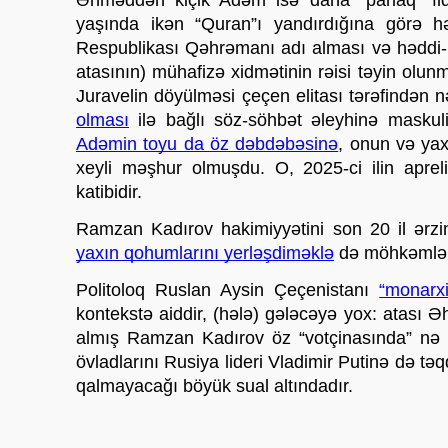
Əhməddən kiçik Adəm isə daha “parlaq” fiq
yaşında ikən “Quran”ı yandırdığına görə h
Respublikası Qəhrəmanı adı alması və həddi-
atasının) mühafizə xidmətinin rəisi təyin olun
Juravelin döyülməsi çeçen elitası tərəfindən n
olması
Adəmin toyu da öz dəbdəbəsinə
, onun və yax
xeyli məşhur olmuşdu. O, 2025-ci ilin aprel
katibidir. 
Ramzan Kadırov hakimiyyətini son 20 il ərz
yaxın qohumlarını yerləşdiməklə
 də möhkəmlən
Politoloq Ruslan Aysin Çeçenistanı 
“monarxi
kontekstə aiddir, (hələ) gələcəyə yox: atası 
almış Ramzan Kadırov öz “votçinasında” nə q
övladlarını Rusiya lideri Vladimir Putinə də t
qalmayacağı böyük sual altındadır. 