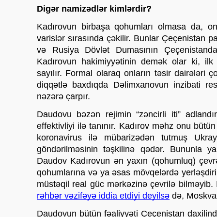
Digər namizədlər kimlərdir?
Kadırovun birbaşa qohumları olmasa da, on
varislər sırasında çəkilir. Bunlar Çeçenistan pa
və Rusiya Dövlət Dumasının Çeçenistanda
Kadırovun hakimiyyətinin demək olar ki, ilk
sayılır. Formal olaraq onların təsir dairələri ço
diqqətlə baxdıqda Dəlimxanovun inzibati res
nəzərə çarpır.
Daudovu bəzən rejimin “zəncirli iti” adlandır
effektivliyi ilə tanınır. Kadırov məhz onu bütün
koronavirus ilə mübarizədən tutmuş Ukrayna
göndərilməsinin təşkilinə qədər. Bununla ya
Daudov Kadırovun ən yaxın (qohumluq) çevrəs
qohumlarına və ya əsas mövqelərdə yerləşdir
müstəqil real güc mərkəzinə çevrilə bilməyib
rəhbər vəzifəyə iddia etdiyi deyilsə
 də, Moskva 
Daudovun bütün fəaliyyəti Çeçenistan daxilin