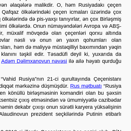
ən əlaqələrə malikdir. O, həm Rusiyadakı çeçen 
afqaz ölkələrindəki çeçen icmaları üzərində çox 
lkələrində də pis-yaxşı tanıyırlar, ən çox Birləşmiş 
 kimi ölkələrdə. Onun nümayəndələri Avropa və ABŞ-
ir, müxalif mövqedə olan çeçenləri qorxu altında 
anovlar nəsli və onun ən yaxın qohumları olan 
ları, həm də maliyyə müstəqilliyi baxımından yəqin 
lanını təşkil edir. Təsadüfi deyil ki, yuxarıda da 
 
Adəm Dəlimxanovun nəvəsi
 ilə ailə həyatı qurduğu 
Vahid Rusiya”nın 21-ci qurultayında Çeçenistanı 
 diqqət mərkəzinə düşmüşdür. 
Rus mətbuatı
 “Rusiya 
çen könüllü birləşməsinin komandiri olan bu şəxsin 
aksentsiz çıxış etməsindən və ümumiyyətlə cazibədar 
min dekabr çıxışı onun sürətli karyera yüksəlişinin 
laudinovun prezident seçkilərində Putinin etibarlı 