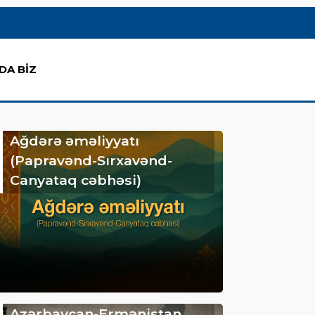
DA BİZ
Ağdərə əməliyyatı
(Papravənd-Sırxavənd-
Canyataq cəbhəsi)
Azərbaycan-Ermənistan