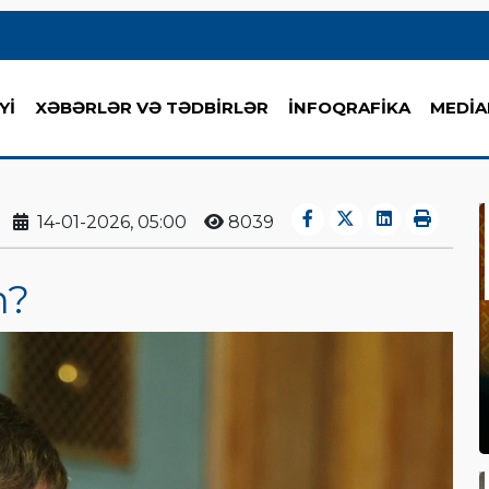
Yİ
XƏBƏRLƏR VƏ TƏDBİRLƏR
İNFOQRAFİKA
MEDİA
14-01-2026, 05:00
8039
m?