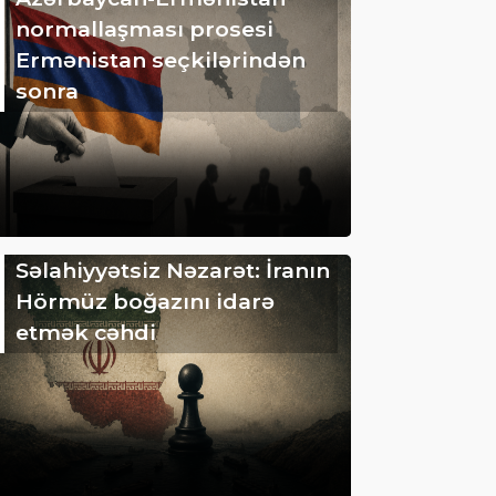
normallaşması prosesi
Ermənistan seçkilərindən
sonra
Səlahiyyətsiz Nəzarət: İranın
Hörmüz boğazını idarə
etmək cəhdi