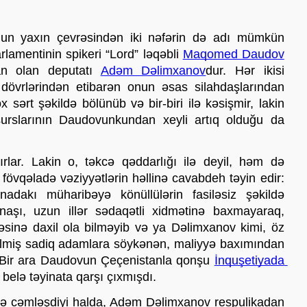
un yaxın çevrəsindən iki nəfərin də adı mümkün 
rlamentinin spikeri “Lord” ləqəbli 
Maqomed Daudov
n olan deputatı 
Adəm Dəlimxanov
dur. Hər ikisi 
 dövrlərindən etibarən onun əsas silahdaşlarından 
x sərt şəkildə bölünüb və bir-biri ilə kəsişmir, lakin 
urslarının Daudovunkundan xeyli artıq olduğu da 
ırlar. Lakin o, təkcə qəddarlığı ilə deyil, həm də 
 fövqəladə vəziyyətlərin həllinə cavabdeh təyin edir: 
dakı müharibəyə könüllülərin fasiləsiz şəkildə 
naşı, uzun illər sədaqətli xidmətinə baxmayaraq, 
inə daxil ola bilməyib və ya Dəlimxanov kimi, öz 
ilmiş sadiq adamlara söykənən, maliyyə baxımından 
. Bir ara Daudovun Çeçenistanla qonşu 
İnquşetiyada 
belə təyinata qarşı çıxmışdı.
də cəmləşdiyi halda, Adəm Dəlimxanov respulikadan 