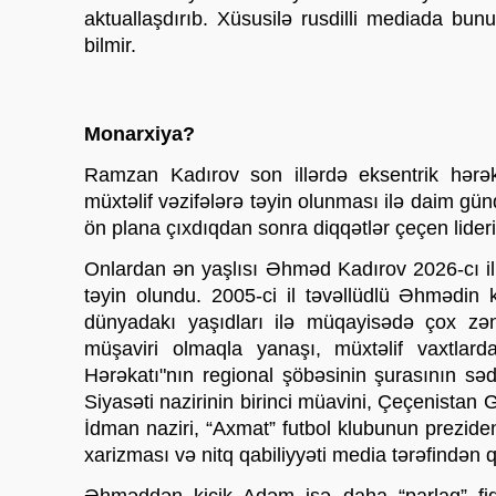
aktuallaşdırıb. Xüsusilə rusdilli mediada bun
bilmir. 
Monarxiya?
Ramzan Kadırov son illərdə eksentrik hərəkə
müxtəlif vəzifələrə təyin olunması ilə daim gü
ön plana çıxdıqdan sonra diqqətlər çeçen lider
Onlardan ən yaşlısı Əhməd Kadırov 2026-cı ili
təyin olundu. 2005-ci il təvəllüdlü Əhmədin
dünyadakı yaşıdları ilə müqayisədə çox zəng
müşaviri olmaqla yanaşı, müxtəlif vaxtlard
Hərəkatı"nın regional şöbəsinin şurasının sə
Siyasəti nazirinin birinci müavini, Çeçenistan 
İdman naziri, “Axmat” futbol klubunun preziden
xarizması və nitq qabiliyyəti media tərəfindən q