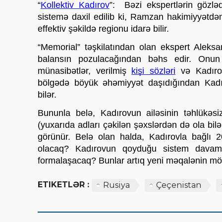
“
Kollektiv Kadırov
”:  Bəzi ekspertlərin gözl
sistemə daxil edilib ki, Ramzan hakimiyyətdə
effektiv şəkildə regionu idarə bilir. 
“Memorial” təşkilatından olan ekspert Aleks
balansın pozulacağından bəhs edir. Onun s
münasibətlər, verilmiş 
kişi sözləri
 və Kadıro
bölgədə böyük əhəmiyyət daşıdığından Kadır
bilər. 
Bununla belə, Kadırovun ailəsinin təhlükəsiz
(yuxarıda adları çəkilən şəxslərdən də ola bilər
görünür. Belə olan halda, Kadırovla bağlı 2
olacaq? Kadırovun qoyduğu sistem davam 
formalaşacaq? Bunlar artıq yeni məqalənin mö
ETIKETLƏR :
Rusiya
Çeçenistan