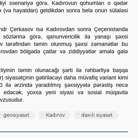
ədiyi ssenariyə görə, Kadırovun qohumları o qədər 
n (və həyatdan) getdikdən sonra belə onun sülaləsi 
andr Çerkasov isə Kadırovdan sonra Çeçenistanda 
özlərinə görə, qanunvericilik ilə yanaşı şəxsi 
v tərəfindən təmin olunmuş şəxsi zəmanətlər bu 
ovdan bölgədə çatlar və ziddiyyətlər əmələ gələ 
liyinin təmin olunacağı şərti ilə rəhbərliyə başqa 
) siyasətçinin gətiriləcəyi daha müvafiq variant kimi 
0 ilə ərzində yaradılmış şəxsiyyətə pərəstiş necə 
edəcək, yoxsa yeni siyasi və sosial müqavilə 
vzusudur.  
geosiyasət
Kadırov
daxili siyasət