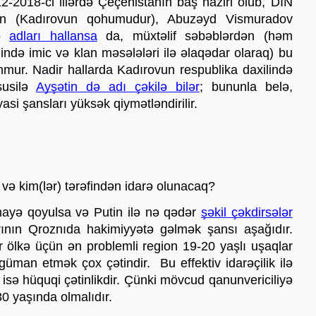
-2018-ci illərdə Çeçenistanın baş naziri olub, DİN 
vin (Kadırovun qohumudur), Abuzəyd Vismuradov 
ə 
adları hallansa
 da, müxtəlif səbəblərdən (həm 
ndə imic və klan məsələləri ilə əlaqədar olaraq) bu 
nmur. Nadir hallarda Kadırovun respublika daxilində 
usilə 
Ayşətin də adı çəkilə bilər
; bununla belə, 
si şansları yüksək qiymətləndirilir. 
ə kim(lər) tərəfindən idarə olunacaq?
mayə qoyulsa və Putin ilə nə qədər 
şəkil çəkdirsələr
rının Qroznıda hakimiyyətə gəlmək şansı aşağıdır. 
r ölkə üçün ən problemli region 19-20 yaşlı uşaqlar 
üman etmək çox çətindir.  Bu effektiv idarəçilik ilə 
isə hüquqi çətinlikdir. Çünki mövcud qanunvericiliyə 
0 yaşında olmalıdır. 