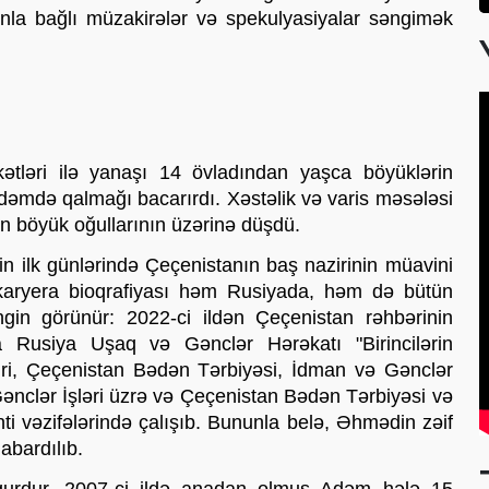
unla bağlı müzakirələr və spekulyasiyalar səngimək 
tləri ilə yanaşı 14 övladından yaşca böyüklərin 
ndəmdə qalmağı bacarırdı. Xəstəlik və varis məsələsi 
in böyük oğullarının üzərinə düşdü. 
n ilk günlərində Çeçenistanın baş nazirinin müavini 
 karyera bioqrafiyası həm Rusiyada, həm də bütün 
in görünür: 2022-ci ildən Çeçenistan rəhbərinin 
a Rusiya Uşaq və Gənclər Hərəkatı "Birincilərin 
dri, Çeçenistan Bədən Tərbiyəsi, İdman və Gənclər 
Gənclər İşləri üzrə və Çeçenistan Bədən Tərbiyəsi və 
ti vəzifələrində çalışıb. Bununla belə, Əhmədin zəif 
abardılıb.