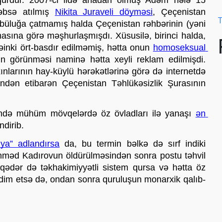
urdur. 2007-ci ildə anadan olmuş Adəm hələ 15 
əbsə atılmış 
Nikita Juraveli döyməsi
, Çeçenistan 
T
büluğa çatmamış halda Çeçenistan rəhbərinin (yəni 
masına görə məşhurlaşmışdı. Xüsusilə, birinci halda, 
əinki ört-basdır edilməmiş, hətta onun 
homoseksual 
 ilə bağlı söz-söhbət əleyhinə maskulin görünməsi naminə hətta xeyli reklam edilmişdi. 
ınlarının hay-küylü hərəkətlərinə görə də internetdə 
indən etibarən Çeçenistan Təhlükəsizlik Şurasının 
ində mühüm mövqelərdə öz övladları ilə yanaşı 
ən 
dirib. 
ya” adlandırsa
 da, bu termin bəlkə də sırf indiki 
Əhməd Kadırovun öldürülməsindən sonra postu təhvil 
ədər də təkhakimiyyətli sistem qursa və hətta öz 
əqdim etsə də, ondan sonra quruluşun monarxik qalıb-