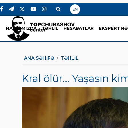
EN
HAQQIMIZDA
TƏHLİL
HESABATLAR
EKSPERT RƏ
ANA SƏHIFƏ
TƏHLİL
Kral ölür... Yaşasın ki