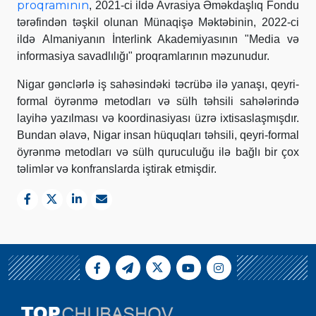
proqramının
, 2021-ci ildə Avrasiya Əməkdaşlıq Fondu
tərəfindən təşkil olunan Münaqişə Məktəbinin, 2022-ci
ildə Almaniyanın İnterlink Akademiyasının "Media və
informasiya savadlılığı" proqramlarının məzunudur.
Nigar gənclərlə iş sahəsindəki təcrübə ilə yanaşı, qeyri-
formal öyrənmə metodları və sülh təhsili sahələrində
layihə yazılması və koordinasiyası üzrə ixtisaslaşmışdır.
Bundan əlavə, Nigar insan hüquqları təhsili, qeyri-formal
öyrənmə metodları və sülh quruculuğu ilə bağlı bir çox
təlimlər və konfranslarda iştirak etmişdir.