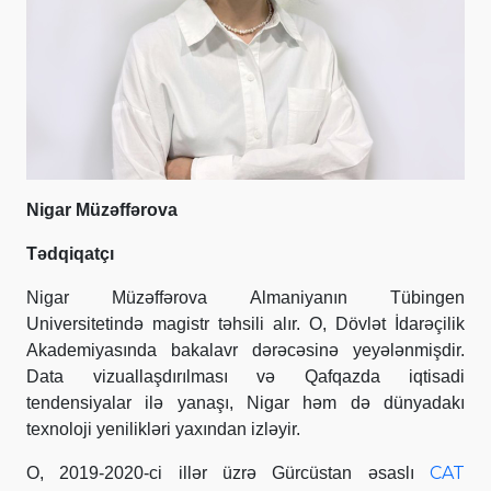
Nigar Müzəffərova
Tədqiqatçı
Nigar Müzəffərova Almaniyanın Tübingen
Universitetində magistr təhsili alır. O, Dövlət İdarəçilik
Akademiyasında bakalavr dərəcəsinə yeyələnmişdir.
Data vizuallaşdırılması və Qafqazda iqtisadi
tendensiyalar ilə yanaşı, Nigar həm də dünyadakı
texnoloji yenilikləri yaxından izləyir.
CAT
O, 2019-2020-ci illər üzrə Gürcüstan əsaslı