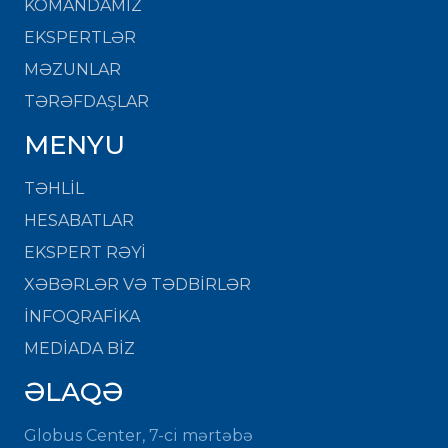
KOMANDAMIZ
EKSPERTLƏR
MƏZUNLAR
TƏRƏFDAŞLAR
MENYU
TƏHLİL
HESABATLAR
EKSPERT RƏYİ
XƏBƏRLƏR VƏ TƏDBİRLƏR
İNFOQRAFİKA
MEDİADA BİZ
ƏLAQƏ
Globus Center, 7-ci mərtəbə