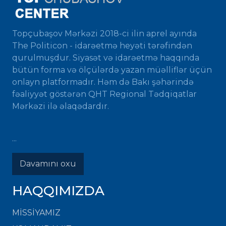
Topçubaşov Mərkəzi 2018-ci ilin aprel ayında
The Politicon - idarəetmə heyəti tərəfindən
qurulmuşdur. Siyasət və idarəetmə haqqında
bütün forma və ölçülərdə yazan müəlliflər üçün
onlayn platformadır. Həm də Bakı şəhərində
fəaliyyət göstərən QHT Regional Tədqiqatlar
Mərkəzi ilə əlaqədardır.
...
Davamını oxu
HAQQIMIZDA
MISSIYAMIZ