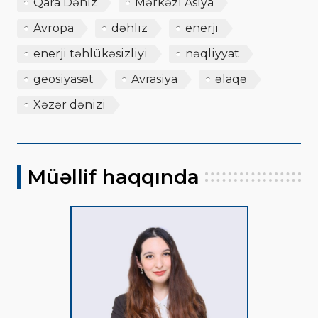
Qara Dəniz
Mərkəzi Asiya
Avropa
dəhliz
enerji
enerji təhlükəsizliyi
nəqliyyat
geosiyasət
Avrasiya
əlaqə
Xəzər dənizi
Müəllif haqqında