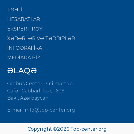
TƏHLİL
HESABATLAR
EKSPERT RƏYİ
XƏBƏRLƏR VƏ TƏDBİRLƏR
İNFOQRAFİKA
MEDİADA BİZ
ƏLAQƏ
Globus Center, 7-ci mərtəbə
Cəfər Cabbarlı küç., 609
Bakı, Azərbaycan
E-mail: info@top-center.org
Copyright ©
2026 Top-center.org