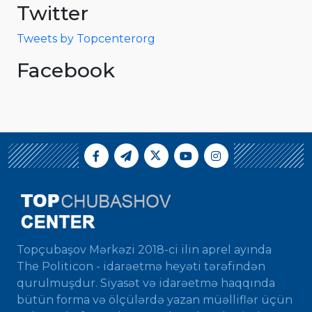
Twitter
Tweets by Topcenterorg
Facebook
Topçubaşov Mərkəzi 2018-ci ilin aprel ayında
The Politicon - idarəetmə heyəti tərəfindən
qurulmuşdur. Siyasət və idarəetmə haqqında
bütün forma və ölçülərdə yazan müəlliflər üçün