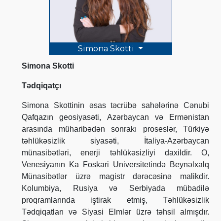
Simona Skotti
Simona Skotti
Tədqiqatçı
Simona Skottinin əsas təcrübə sahələrinə Cənubi
Qafqazın geosiyasəti, Azərbaycan və Ermənistan
arasında müharibədən sonrakı proseslər, Türkiyə
təhlükəsizlik siyasəti, İtaliya-Azərbaycan
münasibətləri, enerji təhlükəsizliyi daxildir. O,
Venesiyanın Ka Foskari Universitetində Beynəlxalq
Münasibətlər üzrə magistr dərəcəsinə malikdir.
Kolumbiya, Rusiya və Serbiyada mübadilə
proqramlarında iştirak etmiş, Təhlükəsizlik
Tədqiqatları və Siyasi Elmlər üzrə təhsil almışdır.