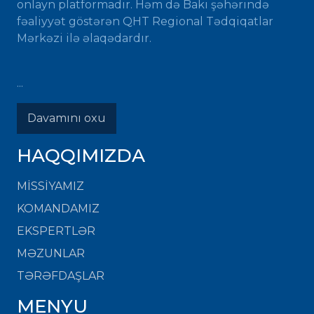
onlayn platformadır. Həm də Bakı şəhərində
fəaliyyət göstərən QHT Regional Tədqiqatlar
Mərkəzi ilə əlaqədardır.
...
Davamını oxu
HAQQIMIZDA
MISSIYAMIZ
KOMANDAMIZ
EKSPERTLƏR
MƏZUNLAR
TƏRƏFDAŞLAR
MENYU