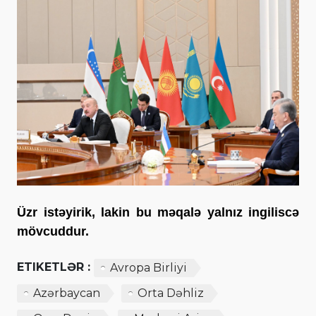
Üzr istəyirik, lakin bu məqalə yalnız ingiliscə
mövcuddur.
ETIKETLƏR :
Avropa Birliyi
Azərbaycan
Orta Dəhliz