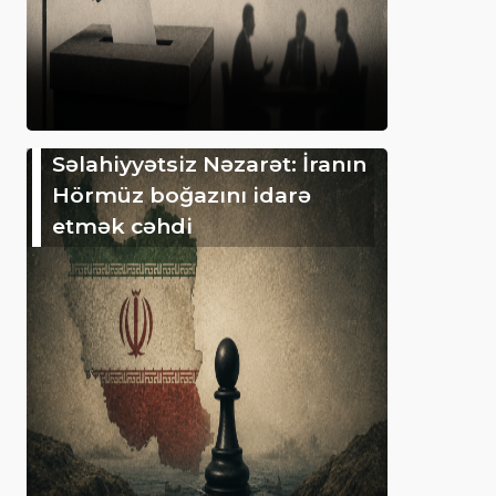
Səlahiyyətsiz Nəzarət: İranın
Hörmüz boğazını idarə
etmək cəhdi