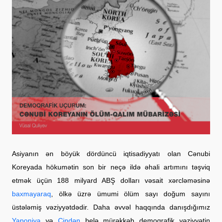
Asiyanın ən böyük dördüncü iqtisadiyyatı olan Cənubi
Koreyada hökumətin son bir neçə ildə əhali artımını təşviq
etmək üçün 188 milyard ABŞ dolları vəsait xərcləməsinə
baxmayaraq
, ölkə üzrə ümumi ölüm sayı doğum sayını
üstələmiş vəziyyətdədir. Daha əvvəl haqqında danışdığımız
Yaponiya
və
Çindən
belə mürəkkəb demoqrafik vəziyyətin