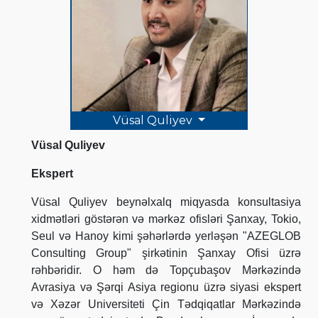
Vüsal Quliyev
Vüsal Quliyev
Ekspert
Vüsal Quliyev beynəlxalq miqyasda konsultasiya
xidmətləri göstərən və mərkəz ofisləri Şanxay, Tokio,
Seul və Hanoy kimi şəhərlərdə yerləşən "AZEGLOB
Consulting Group" şirkətinin Şanxay Ofisi üzrə
rəhbəridir. O həm də Topçubaşov Mərkəzində
Avrasiya və Şərqi Asiya regionu üzrə siyasi ekspert
və Xəzər Universiteti Çin Tədqiqatlar Mərkəzində