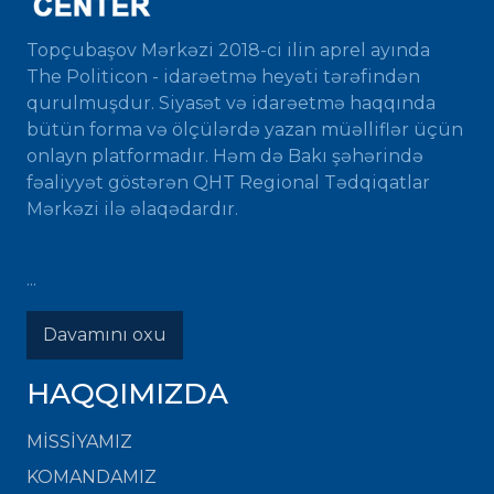
Topçubaşov Mərkəzi 2018-ci ilin aprel ayında
The Politicon - idarəetmə heyəti tərəfindən
qurulmuşdur. Siyasət və idarəetmə haqqında
bütün forma və ölçülərdə yazan müəlliflər üçün
onlayn platformadır. Həm də Bakı şəhərində
fəaliyyət göstərən QHT Regional Tədqiqatlar
Mərkəzi ilə əlaqədardır.
...
Davamını oxu
HAQQIMIZDA
MISSIYAMIZ
KOMANDAMIZ