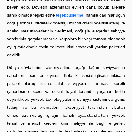
bəyan edib. Dövlətin aztəminatlı evliləri daha böyük ailələrə
sahib olmağa təşviq etmə
təşəbbüslərinə
: hamilə qadınlar üçün
doğuş sonrası birdəfəlik ödəniş, uzunmüddətli ödənişli atalıq və
analıq məzuniyyətlərinin verilməsi, doğuşla əlaqədar səhiyyə
xərclərinin qarşılanması və körpələrə bir yaşı tamam olanadək
aylıq müavinətin təyin edilməsi kimi çoxşaxəli yardım paketləri
daxildir.
Dünya dövlətlərinin əksəriyyətində aşağı doğum səviyyəsinin
səbəbləri təxminən eynidir. Belə ki, sosial-iqtisadi inkişafa
paralel olaraq, ictimai rifah səviyyəsinin artması, sürətli
şəhərləşmə, şəxsi və sosial həyat tərzində yaşanan köklü
dəyişikliklər, yüksək texnologiyaların səhiyyə sistemində geniş
tətbiqi və bu xidmətlərin əksəriyyət tərəfindən əlçatan
olması, uzun və ağır iş rejimi, bahalı həyat standartları - yüksək
təhsil və mənzil xərcləri kimi maliyyə ilə bağlı əngəllər,
qadınların əmək bölgüsündə fəal iştirakı, o cümlədən, uşaq