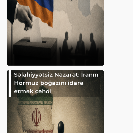
Səlahiyyətsiz Nəzarət: İranın
Hörmüz boğazını idarə
etmək cəhdi