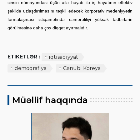
cinsin nümayəndəsi üçün ailə həyatı ilə iş həyatının effektiv
şəkildə uzlaşdırılmasını təşkil edəcək korporativ mədəniyyətin
formalaşması istiqamətində səmərəliliyi yüksək tədbirlərin
görülməsinə daha çox diqqət ayırmalıdır.
ETIKETLƏR :
iqtisadiyyat
demoqrafiya
Cənubi Koreya
Müəllif haqqında