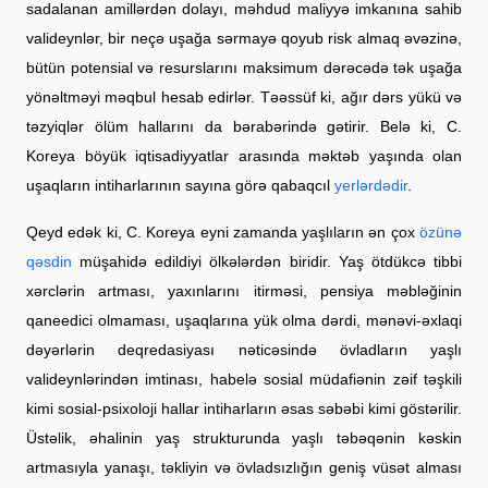
sadalanan amillərdən dolayı, məhdud maliyyə imkanına sahib
valideynlər, bir neçə uşağa sərmayə qoyub risk almaq əvəzinə,
bütün potensial və resurslarını maksimum dərəcədə tək uşağa
yönəltməyi məqbul hesab edirlər. Təəssüf ki, ağır dərs yükü və
təzyiqlər ölüm hallarını da bərabərində gətirir. Belə ki, C.
Koreya böyük iqtisadiyyatlar arasında məktəb yaşında olan
uşaqların intiharlarının sayına görə qabaqcıl
yerlərdədir
.
Qeyd edək ki, C. Koreya eyni zamanda yaşlıların ən çox
özünə
qəsdin
müşahidə edildiyi ölkələrdən biridir. Yaş ötdükcə tibbi
xərclərin artması, yaxınlarını itirməsi, pensiya məbləğinin
qaneedici olmaması, uşaqlarına yük olma dərdi, mənəvi-əxlaqi
dəyərlərin deqredasiyası nəticəsində övladların yaşlı
valideynlərindən imtinası, habelə sosial müdafiənin zəif təşkili
kimi sosial-psixoloji hallar intiharların əsas səbəbi kimi göstərilir.
Üstəlik, əhalinin yaş strukturunda yaşlı təbəqənin kəskin
artmasıyla yanaşı, təkliyin və övladsızlığın geniş vüsət alması