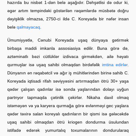
hazırda bu nisbət 1-dən belə aşağıdır. Dəhşətlisi də odur ki,
əgər artım tempindəki göstərilən rəqəmlərdə müsbətə doğru
dəyişiklik olmazsa, 2750-ci ildə C. Koreyada bir nəfər insan
belə
qalmayacaq
.
Ümumiyyətlə, Cənubi Koreyada uşaq dünyaya gətirmək
birbaşa maddi imkanla assosiasiya edilir. Buna görə də,
aztəminatlı bəzi cütlüklər izdivaca girməkdən, ailə həyatı
qurmuşlar isə uşaq sahibi olmaqdan birdəfəlik
imtina edirlər
.
Dünyanın ən rəqabətcil və ağır iş mühitlərindən birinə sahib C.
Koreyada iqtisadi rifah səviyyəsini artırmaqdan ötrü 30+ yaşa
qədər çalışan qadınlar isə sonda yaşlarından dolayı uyğun
partnyor tapmaqda çətinlik çəkirlər. Nikaha daxil olmaq
istəməyən və ya karyera qurmağa görə evlənməyi gec yaşlara
qədər təxirə salan koreyalı qadınların bir qismi isə gələcəkdə
uşaq sahibi olmaqdan ötrü kriogen dondurma üsulundan
istifadə edərək yumurtalıq toxumalarının dondurularaq