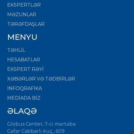
EKSPERTLƏR
MƏZUNLAR
TƏRƏFDAŞLAR
MENYU
TƏHLİL
HESABATLAR
EKSPERT RƏYİ
XƏBƏRLƏR VƏ TƏDBİRLƏR
İNFOQRAFİKA
MEDİADA BİZ
ƏLAQƏ
Globus Center, 7-ci mərtəbə
Cəfər Cabbarlı küç., 609