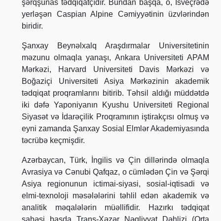
şərqşünas tədqiqatçıdır. Bundan başqa, o, İsveçrədə
yerləşən Caspian Alpine Cəmiyyətinin üzvlərindən
biridir.
Şanxay Beynəlxalq Araşdırmalar Universitetinin
məzunu olmaqla yanaşı, Ankara Universiteti APAM
Mərkəzi, Harvard Universiteti Davis Mərkəzi və
Boğaziçi Universiteti Asiya Mərkəzinin akademik
tədqiqat proqramlarını bitirib. Təhsil aldığı müddətdə
iki dəfə Yaponiyanın Kyushu Universiteti Regional
Siyasət və İdarəçilik Proqramının iştirakçısı olmuş və
eyni zamanda Şanxay Sosial Elmlər Akademiyasında
təcrübə keçmişdir.
Azərbaycan, Türk, İngilis və Çin dillərində olmaqla
Avrasiya və Cənubi Qafqaz, o cümlədən Çin və Şərqi
Asiya regionunun ictimai-siyasi, sosial-iqtisadi və
elmi-texnoloji məsələlərini təhlil edən akademik və
analitik məqalələrin müəllifidir. Hazırkı tədqiqat
sahəsi başda Trans-Xəzər Nəqliyyat Dəhlizi (Orta