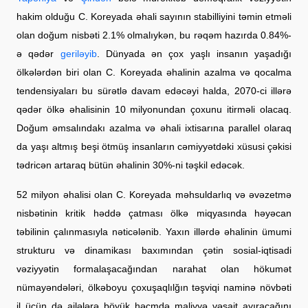
hakim olduğu C. Koreyada əhali sayının stabilliyini təmin etməli
olan doğum nisbəti 2.1% olmalıykən, bu rəqəm hazırda 0.84%-
ə qədər
geriləyib
. Dünyada ən çox yaşlı insanın yaşadığı
ölkələrdən biri olan C. Koreyada əhalinin azalma və qocalma
tendensiyaları bu sürətlə davam edəcəyi halda, 2070-ci illərə
qədər ölkə əhalisinin 10 milyonundan çoxunu itirməli olacaq.
Doğum əmsalındakı azalma və əhali ixtisarına parallel olaraq
da yaşı altmış beşi ötmüş insanların cəmiyyətdəki xüsusi çəkisi
tədricən artaraq bütün əhalinin 30%-ni təşkil edəcək.
52 milyon əhalisi olan C. Koreyada məhsuldarlıq və əvəzetmə
nisbətinin kritik həddə çatması ölkə miqyasında həyəcan
təbilinin çalınmasıyla nəticələnib. Yaxın illərdə əhalinin ümumi
strukturu və dinamikası baxımından çətin sosial-iqtisadi
vəziyyətin formalaşacağından narahat olan hökumət
nümayəndələri, ölkəboyu çoxuşaqlılğın təşviqi naminə növbəti
il üçün də ailələrə böyük həcmdə maliyyə vəsait ayıracağını