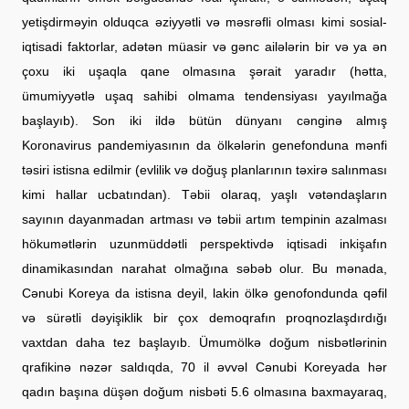
yetişdirməyin olduqca əziyyətli və məsrəfli olması kimi sosial-
iqtisadi faktorlar, adətən müasir və gənc ailələrin bir və ya ən
çoxu iki uşaqla qane olmasına şərait yaradır (hətta,
ümumiyyətlə uşaq sahibi olmama tendensiyası yayılmağa
başlayıb). Son iki ildə bütün dünyanı cənginə almış
Koronavirus pandemiyasının da ölkələrin genefonduna mənfi
təsiri istisna edilmir (evlilik və doğuş planlarının təxirə salınması
kimi hallar ucbatından). Təbii olaraq, yaşlı vətəndaşların
sayının dayanmadan artması və təbii artım tempinin azalması
hökumətlərin uzunmüddətli perspektivdə iqtisadi inkişafın
dinamikasından narahat olmağına səbəb olur. Bu mənada,
Cənubi Koreya da istisna deyil, lakin ölkə genofondunda qəfil
və sürətli dəyişiklik bir çox demoqrafın proqnozlaşdırdığı
vaxtdan daha tez başlayıb. Ümumölkə doğum nisbətlərinin
qrafikinə nəzər saldıqda, 70 il əvvəl Cənubi Koreyada hər
qadın başına düşən doğum nisbəti 5.6 olmasına baxmayaraq,