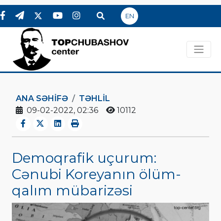
EN
ANA SƏHIFƏ
TƏHLİL
09-02-2022, 02:36
10112
Demoqrafik uçurum:
Cənubi Koreyanın ölüm-
qalım mübarizəsi