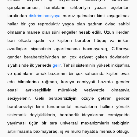
qarşılanmaması, hamilələrin rəhbərliyin yuxarı eşelonları
tərəfindən
diskriminasiyaya
məruz qalmaları kimi xoşagəlməz
hallar bir çox reproduktiv yaşda olan qadının övlad sahibi
olmasına maneə olan süni əngəllər hesab edilir. Uzun illərdən
bəri ölkədə qadın və kişilərin bərabər hüquq və imkan
azadlıqları siyasətinin aparılmasına baxmayaraq, C.Koreya
gender bərabərsizliyindən ən çox əziyyət çəkən dövlətlərin
siyahisində ilk yerlərdə
gəlir
. Təhsil sisteminin yüksək inkişafına
və qadınların əmək bazarının bir çox sahəsində kişiləri əvəz
edə bilmələrinə rəğmən, koreya cəmiyyəti hazırda gender
əsaslı ayrı-seçkiliyin mürəkkəb vəziyyətdə olmasıyla
səciyyələnir. Gəlir bərabərsizliyini özüylə gətirən gender
bərabərsizliyi kimi fundamental məsələlərin həllinə yönəlik
sistematik dəyişikliklərin, bərabərlik ideyalarının cəmiyyətdə
yayılması üçün bir sıra universal mexanizmlərin tətbiqinin
artırılmasına baxmayaraq, iş və mülki həyatda mənsub olduğu