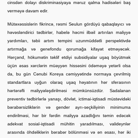
cinsdən dolayı diskriminasiyaya məruz qalma hadisələri baş
verməyə davam edir.
Mütəxəssislərin fikrincə, rəsmi Seulun gördüyü qabaqlayıcı və
həvəsləndirici tədbirlər, habelə həcmi ilbəil artırılan maliyyə
yardımları, təbii artım tempini uzunmüddətli perspektivdə
artırmağa və genefondu qorumağa kifayət etməyəcək.
Hərçənd, hökumətin təklif etdiyi subsidiyalar uşaq böyütmək
üçün əsas xərclərin müəyyən hissəsini ödəməyə yetərli olsa
da, bu gün Cənubi Koreya cəmiyyətində normaya çevrilmiş
standartlara uyğun olaraq uşaq həyatının hər sferasının
hərtərəfli maliyyələşdirilməsi mümkünsüzdür. Sadalanan
preventiv tədbirlərlə yanaşı, dövlət, ictimai-iqtisadi müstəvidəki
bərabərsizliklərin və gender ayrı-seçkiliyinin minimuma
endirilməsi, hər bir fərdin maliyyə azadlığını təmin edəcək
adekvat sosial-iqtisadi mühitin yaradılması, valideynlər
arasında öhdəliklərin bərabər bölünməsi və ən əsası, hər iki