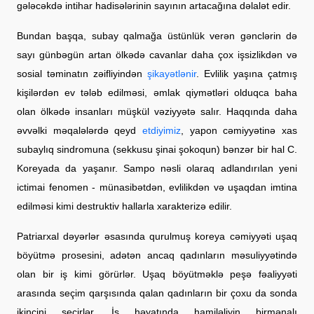
gələcəkdə intihar hadisələrinin sayının artacağına dəlalət edir.
Bundan başqa, subay qalmağa üstünlük verən gənclərin də
sayı günbəgün artan ölkədə cavanlar daha çox işsizlikdən və
sosial təminatın zəifliyindən
şikayətlənir
. Evlilik yaşına çatmış
kişilərdən ev tələb edilməsi, əmlak qiymətləri olduqca baha
olan ölkədə insanları müşkül vəziyyətə salır. Haqqında daha
əvvəlki məqalələrdə qeyd
etdiyimiz
, yapon cəmiyyətinə xas
subaylıq sindromuna (sekkusu şinai şokoqun) bənzər bir hal C.
Koreyada da yaşanır. Sampo nəsli olaraq adlandırılan yeni
ictimai fenomen - münasibətdən, evlilikdən və uşaqdan imtina
edilməsi kimi destruktiv hallarla xarakterizə edilir.
Patriarxal dəyərlər əsasında qurulmuş koreya cəmiyyəti uşaq
böyütmə prosesini, adətən ancaq qadınların məsuliyyətində
olan bir iş kimi görürlər. Uşaq böyütməklə peşə fəaliyyəti
arasında seçim qarşısında qalan qadınların bir çoxu da sonda
ikincini seçirlər. İş həyatında hamiləliyin birmənalı