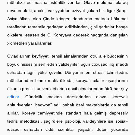
mühafizə edilməsinə üstünlük verirlər. Əlavə məlumat olaraq
qeyd edək ki, analoji vəziyyətdən əziyyət çəkən bir digər Şərqi-
Asiya ölkəsi olan Çində kriogen dondurma metodu hökumət
tərəfindən tamamilə qadağan edildiyindən, çinli qadınlar başqa
ölkələrə, əsasən də C. Koreyaya gedərək haqqında danışılan
xidmətdən yararlanırlar.
Övladlarının keyfiyyətli təhsil almalarından ötrü ailə büdcəsinin
böyük hissəsini sərf edən valideynlər üçün çoxuşaqlılıq maddi
cəhətdən ağır yükə çevrilir. Dünyanın ən stresli təlim-tədris
mühitlərindən birinə malik ölkədə, koreyalı ailələr uşaqlarının
ölkənin prestijli universitetlərinə daxil olmalarından ötrü hər şey
edirlər
. Gündəlik məktəb dərslərindən əlavə, koreyalı
abituriyentlər “hagwon” adlı bahalı özəl məktəblərdə də təhsil
alırlar. Koreya cəmiyyətində standart hala gəlmiş depressiv
tədris metodikası, şagirdlərə psixoloji, valideynlərə isə sosial-
iqtisadi cəhətdən ciddi sıxıntılar yaşadır. Bütün yuxarıda