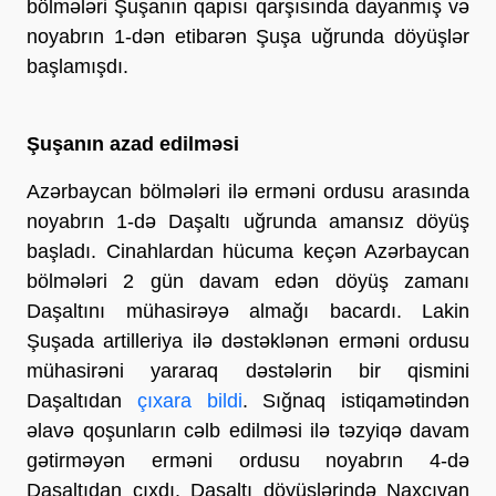
bölmələri Şuşanın qapısı qarşısında dayanmış və
noyabrın 1-dən etibarən Şuşa uğrunda döyüşlər
başlamışdı.
Şuşanın azad edilməsi
Azərbaycan bölmələri ilə erməni ordusu arasında
noyabrın 1-də Daşaltı uğrunda amansız döyüş
başladı. Cinahlardan hücuma keçən Azərbaycan
bölmələri 2 gün davam edən döyüş zamanı
Daşaltını mühasirəyə almağı bacardı. Lakin
Şuşada artilleriya ilə dəstəklənən erməni ordusu
mühasirəni yararaq dəstələrin bir qismini
Daşaltıdan
çıxara bildi
. Sığnaq istiqamətindən
əlavə qoşunların cəlb edilməsi ilə təzyiqə davam
gətirməyən erməni ordusu noyabrın 4-də
Daşaltıdan çıxdı. Daşaltı döyüşlərində Naxçıvan