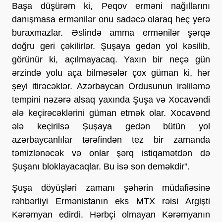
Başa düşürəm ki, Peqov erməni nağıllarını
danışmasa ermənilər onu sadəcə olaraq heç yerə
buraxmazlar. Əslində amma ermənilər şərqə
doğru geri çəkilirlər. Şuşaya gedən yol kəsilib,
görünür ki, açılmayacaq. Yaxın bir neçə gün
ərzində yolu aça bilməsələr çox güman ki, hər
şeyi itirəcəklər. Azərbaycan Ordusunun irəliləmə
tempini nəzərə alsaq yaxında Şuşa və Xocavəndi
ələ keçirəcəklərini güman etmək olar. Xocavənd
ələ keçirilsə Şuşaya gedən bütün yol
azərbaycanlılar tərəfindən tez bir zamanda
təmizlənəcək və onlar şərq istiqamətdən də
Şuşanı bloklayacaqlar. Bu isə son deməkdir”.
Şuşa döyüşləri zamanı şəhərin müdafiəsinə
rəhbərliyi Ermənistanın eks MTX rəisi Argişti
Kərəmyan edirdi. Hərbçi olmayan Kərəmyanın