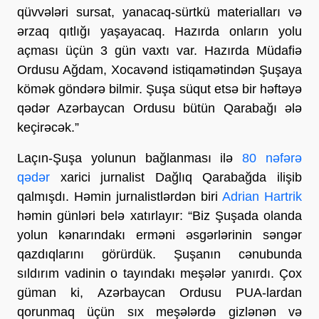
qüvvələri sursat, yanacaq-sürtkü materialları və
ərzaq qıtlığı yaşayacaq. Hazırda onların yolu
açması üçün 3 gün vaxtı var. Hazırda Müdafiə
Ordusu Ağdam, Xocavənd istiqamətindən Şuşaya
kömək göndərə bilmir. Şuşa süqut etsə bir həftəyə
qədər Azərbaycan Ordusu bütün Qarabağı ələ
keçirəcək.”
Laçın-Şuşa yolunun bağlanması ilə
80 nəfərə
qədər
xarici jurnalist Dağlıq Qarabağda ilişib
qalmışdı. Həmin jurnalistlərdən biri
Adrian Hartrik
həmin günləri belə xatırlayır: “Biz Şuşada olanda
yolun kənarındakı erməni əsgərlərinin səngər
qazdıqlarını görürdük. Şuşanın cənubunda
sıldırım vadinin o tayındakı meşələr yanırdı. Çox
güman ki, Azərbaycan Ordusu PUA-lardan
qorunmaq üçün sıx meşələrdə gizlənən və