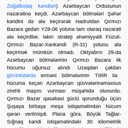
Zoğalbulaq kəndləri
) Azərbaycan Ordusunun
nəzarətinə keçdi. Azərbaycan bölmələri Şəhər
kəndini də ələ keçirərək Hadrutdan Qırmızı
Bazara gedən Y28-06 yoluna tam olaraq nəzarəti
ələ keçirdilər, lakin strateji əhəmiyyətli Füzuli-
Qırmızı Bazar-Xankəndi (R-31) yolunu ələ
keçirmək mümkün olmadı. Oktyabrın 29-da
Azərbaycan bölmələrinin Qırmızı Bazara ilk
hücumu uğursuz alındı Uzaqdan çəkilən
görüntülərdə
erməni bölmələrinin TƏİR ilə
hücuma keçən Azərbaycan qüvvələrinəməxsus
zirehli maşını vurması müşahidə olunurdu.
Qırmızı Bazar qəsəbəsi güclü qorunduğu üçün
Şuşaya birbaşa meşə istiqamətindən hücum
qərarı verilmişdi. Plana görə, Böyük Tağlar-
Sığnaq kəndi istiqamətindəki 30 kilometrlik