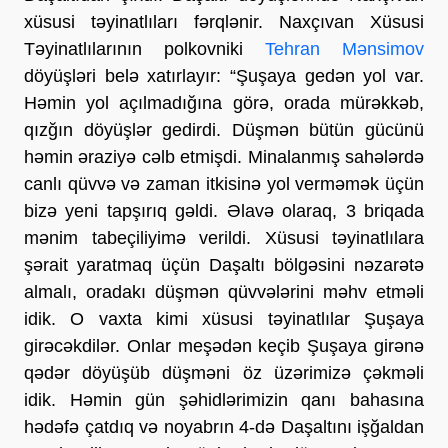
xüsusi təyinatlıları fərqlənir. Naxçıvan Xüsusi
Təyinatlılarının polkovniki
Tehran Mənsimov
döyüşləri belə xatırlayır: “Şuşaya gedən yol var.
Həmin yol açılmadığına görə, orada mürəkkəb,
qızğın döyüşlər gedirdi. Düşmən bütün gücünü
həmin əraziyə cəlb etmişdi. Minalanmış sahələrdə
canlı qüvvə və zaman itkisinə yol verməmək üçün
bizə yeni tapşırıq gəldi. Əlavə olaraq, 3 briqada
mənim tabeçiliyimə verildi. Xüsusi təyinatlılara
şərait yaratmaq üçün Daşaltı bölgəsini nəzarətə
almalı, oradakı düşmən qüvvələrini məhv etməli
idik. O vaxta kimi xüsusi təyinatlılar Şuşaya
girəcəkdilər. Onlar meşədən keçib Şuşaya girənə
qədər döyüşüb düşməni öz üzərimizə çəkməli
idik. Həmin gün şəhidlərimizin qanı bahasına
hədəfə çatdıq və noyabrın 4-də Daşaltını işğaldan