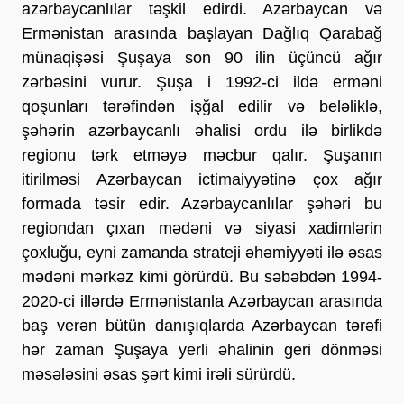
azərbaycanlılar təşkil edirdi. Azərbaycan və
Ermənistan arasında başlayan Dağlıq Qarabağ
münaqişəsi Şuşaya son 90 ilin üçüncü ağır
zərbəsini vurur. Şuşa i 1992-ci ildə erməni
qoşunları tərəfindən işğal edilir və beləliklə,
şəhərin azərbaycanlı əhalisi ordu ilə birlikdə
regionu tərk etməyə məcbur qalır. Şuşanın
itirilməsi Azərbaycan ictimaiyyətinə çox ağır
formada təsir edir. Azərbaycanlılar şəhəri bu
regiondan çıxan mədəni və siyasi xadimlərin
çoxluğu, eyni zamanda strateji əhəmiyyəti ilə əsas
mədəni mərkəz kimi görürdü. Bu səbəbdən 1994-
2020-ci illərdə Ermənistanla Azərbaycan arasında
baş verən bütün danışıqlarda Azərbaycan tərəfi
hər zaman Şuşaya yerli əhalinin geri dönməsi
məsələsini əsas şərt kimi irəli sürürdü.