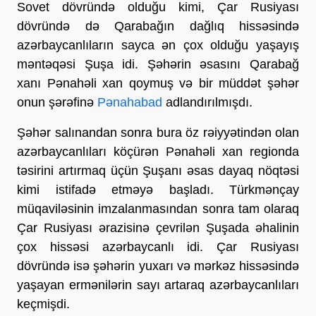
Sovet dövründə olduğu kimi, Çar Rusiyası
dövründə də Qarabağın dağlıq hissəsində
azərbaycanlıların sayca ən çox olduğu yaşayış
məntəqəsi Şuşa idi. Şəhərin əsasını Qarabağ
xanı Pənahəli xan qoymuş və bir müddət şəhər
onun şərəfinə
Pənahabad
adlandırılmışdı.
Şəhər salınandan sonra bura öz rəiyyətindən olan
azərbaycanlıları köçürən Pənahəli xan regionda
təsirini artırmaq üçün Şuşanı əsas dayaq nöqtəsi
kimi istifadə etməyə başladı. Türkmənçay
müqaviləsinin imzalanmasından sonra tam olaraq
Çar Rusiyası ərazisinə çevrilən Şuşada əhalinin
çox hissəsi azərbaycanlı idi. Çar Rusiyası
dövründə isə şəhərin yuxarı və mərkəz hissəsində
yaşayan ermənilərin sayı artaraq azərbaycanlıları
keçmişdi.