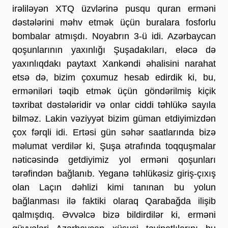
irəliləyən XTQ üzvlərinə pusqu quran erməni
dəstələrini məhv etmək üçün buralara fosforlu
bombalar atmışdı. Noyabrın 3-ü idi. Azərbaycan
qoşunlarının yaxınlığı Şuşadakıları, eləcə də
yaxınlıqdakı paytaxt Xankəndi əhalisini narahat
etsə də, bizim çoxumuz hesab edirdik ki, bu,
erməniləri təqib etmək üçün göndərilmiş kiçik
təxribat dəstələridir və onlar ciddi təhlükə sayıla
bilməz. Lakin vəziyyət bizim güman etdiyimizdən
çox fərqli idi. Ertəsi gün səhər saatlarında bizə
məlumat verdilər ki, Şuşa ətrafında toqquşmalar
nəticəsində getdiyimiz yol erməni qoşunları
tərəfindən bağlanıb. Yeganə təhlükəsiz giriş-çıxış
olan Laçın dəhlizi kimi tanınan bu yolun
bağlanması ilə faktiki olaraq Qarabağda ilişib
qalmışdıq. Əvvəlcə bizə bildirdilər ki, erməni