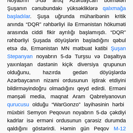
Noyabrın 5-də artıq Azərbaycan bölmələri
Şuşanın cənubundakı yüksəkliklərə
qalxmağa
başladılar
. Şuşa uğrunda müharibənin kritik
anında “DQR” rəhbərliyi ilə Ermənistan hökuməti
arasında ciddi fikir ayrılığı başlamışdı. “DQR”
rəhbərliyi Şuşada döyüşlərin başladığını qəbul
etsə də, Ermənistan MN mətbuat katibi
Şuşan
Stepanyan
noyabrın 5-də Turşsu və Daşaltıya
yaxınlaşan dəstənin kiçik diversiya qrupunun
olduğunu, hazırda gedən döyüşlərdə
Azərbaycanın nizami ordusunun iştirak etdiyini
bildirməyindoğru olmadığını qeyd edirdi. Erməni
mənşəli media, maqnat Aram Qabrelyanovun
qurucusu
olduğu “WarGonzo” layihəsinin hərbi
müxbiri Semyon Peqovun noyabrın 5-də çəkdiyi
kadrlar isə erməni ordusunun çarəsiz durumda
qaldığını göstərirdi. Həmin gün Peqov
M-12