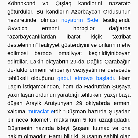
Köhnəkənd və Qışlaq kəndlərini nəzarətə
götürdülər. Bu kəndlərin Azərbaycan Ordusunun
nəzarətində olması
noyabrın 5-də
təsdiqləndi.
Əvvəlcə erməni hərbçilər dağlarda
“azərbaycanlılardan ibarət kiçik təxribat
dəstələrinin” fəaliyyət göstərdiyini və onların məhv
edilməsi barədə əməliyyat keçirildiyinibəyan
edirdilər. Lakin oktyabrın 29-da Dağlıq Qarabağın
de-fakto erməni rəhbərliyi vəziyyətin nə dərəcədə
təhlükəli olduğunu
qəbul etməyə başladı
. Həm
Laçın istiqamətindən, həm də Hadrutdan Şuşaya
yaxınlaşan ordunun yaratdığı təhlükəni yaxşı başa
düşən Arayik Arutyunyan 29 oktyabrda erməni
xalqına
müraciət e
tdi: “Düşmən hazırda Şuşadan
bir neçə kilometr, maksimum 5 km uzaqlıqdadır.
Düşmənin hazırda istəyi Şuşanı tutmaq və ona
hakim olmaqdır. Hamı bilir ki, Şuşanın sahibi olan