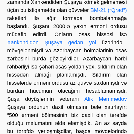
zamanda Xankəndidən Şuşaya kömək gəlməməsi
üçün bu istiqamətdə olan qüvvələr
BM-21 (“Qrad”)
raketləri ilə ağır formada bombalanmağa
başlandı. Şuşanı 2000-ə yaxın erməni ordusu
müdafiə edirdi. Onların əsas hissəsi isə
Xankəndidən Şuşaya gedən yol
üzərində
mövqelənmişdi və Azərbaycan bölmələrinin əsas
zərbəsini burda gözləyirdilər. Azərbaycan hərbi
rəhbərliyi isə şəhəri əsas yoldan yox, sıldırım olan
hissədən almağı planlamışdı. Sıldırım olan
hissələrdə erməni ordusu az qüvvə saxlamışdı və
burdan hücumun olacağını hesablamamışdı.
Şuşa döyüşlərinin veteranı
Alik Məmmədov
Şuşaya ordunun daxil olmasını belə xatırlayır:
“500 erməni bölməsinin biz daxil olan tərəfdə
olduğu məlumatını əldə eləmişdik. Ən az sayda
bu tərəfdə yerləşmişdilər, başqa mövqelərində