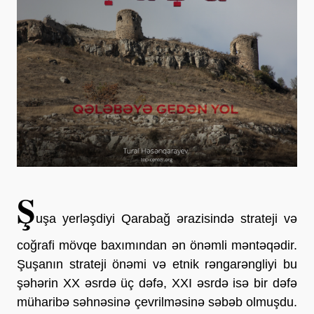
Ş
uşa yerləşdiyi Qarabağ ərazisində strateji və
coğrafi mövqe baxımından ən önəmli məntəqədir.
Şuşanın strateji önəmi və etnik rəngarəngliyi bu
şəhərin XX əsrdə üç dəfə, XXI əsrdə isə bir dəfə
müharibə səhnəsinə çevrilməsinə səbəb olmuşdu.