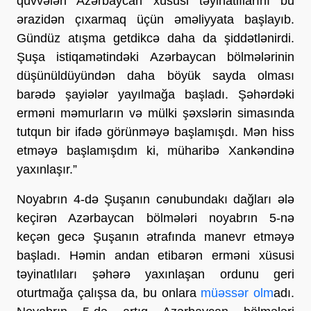
qüvvələri Azərbaycan xüsusi təyinatlılarını bu
ərazidən çıxarmaq üçün əməliyyata başlayıb.
Gündüz atışma getdikcə daha da şiddətlənirdi.
Şuşa istiqamətindəki Azərbaycan bölmələrinin
düşünüldüyündən daha böyük sayda olması
barədə şayiələr yayılmağa başladı. Şəhərdəki
erməni məmurların və mülki şəxslərin simasında
tutqun bir ifadə görünməyə başlamışdı. Mən hiss
etməyə başlamışdım ki, müharibə Xankəndinə
yaxınlaşır.”
Noyabrın 4-də Şuşanın cənubundakı dağları ələ
keçirən Azərbaycan bölmələri noyabrın 5-nə
keçən gecə Şuşanın ətrafında manevr etməyə
başladı. Həmin andan etibarən erməni xüsusi
təyinatlıları şəhərə yaxınlaşan ordunu geri
oturtmağa çalışsa da, bu onlara
müəssər olm
adı.