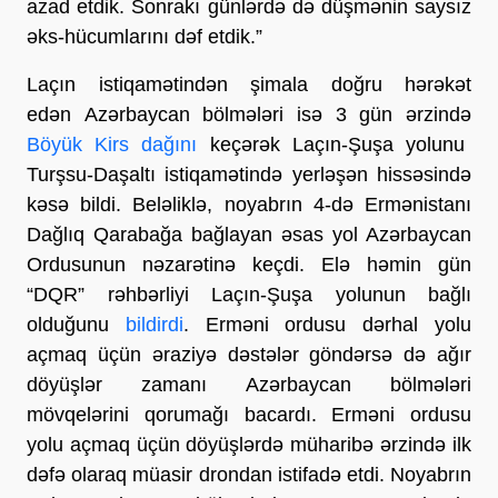
azad etdik. Sonrakı günlərdə də düşmənin saysız
əks-hücumlarını dəf etdik.”
Laçın istiqamətindən şimala doğru hərəkət
edən Azərbaycan bölmələri isə 3 gün ərzində
Böyük Kirs dağını
keçərək Laçın-Şuşa yolunu
Turşsu-Daşaltı istiqamətində yerləşən hissəsində
kəsə bildi. Beləliklə, noyabrın 4-də Ermənistanı
Dağlıq Qarabağa bağlayan əsas yol Azərbaycan
Ordusunun nəzarətinə keçdi. Elə həmin gün
“DQR” rəhbərliyi Laçın-Şuşa yolunun bağlı
olduğunu
bildirdi
. Erməni ordusu dərhal yolu
açmaq üçün əraziyə dəstələr göndərsə də ağır
döyüşlər zamanı Azərbaycan bölmələri
mövqelərini qorumağı bacardı. Erməni ordusu
yolu açmaq üçün döyüşlərdə müharibə ərzində ilk
dəfə olaraq müasir drondan istifadə etdi. Noyabrın