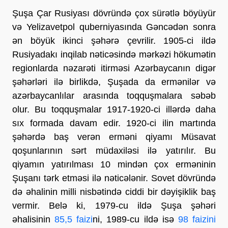
Şuşa Çar Rusiyası dövründə çox sürətlə böyüyür
və Yelizavetpol quberniyasında Gəncədən sonra
ən böyük ikinci şəhərə çevrilir. 1905-ci ildə
Rusiyadakı inqilab nəticəsində mərkəzi hökumətin
regionlarda nəzarəti itirməsi Azərbaycanın digər
şəhərləri ilə birlikdə, Şuşada da ermənilər və
azərbaycanlılar arasında toqquşmalara səbəb
olur. Bu toqquşmalar 1917-1920-ci illərdə daha
sıx formada davam edir. 1920-ci ilin martında
şəhərdə baş verən erməni qiyamı Müsavat
qoşunlarının sərt müdaxiləsi ilə yatırılır. Bu
qiyamın yatırılması 10 mindən çox erməninin
Şuşanı tərk etməsi ilə nəticələnir. Sovet dövründə
də əhalinin milli nisbətində ciddi bir dəyişiklik baş
vermir. Belə ki, 1979-cu ildə Şuşa şəhəri
əhalisinin
85,5 faizi
ni, 1989-cu ildə isə
98 faizini