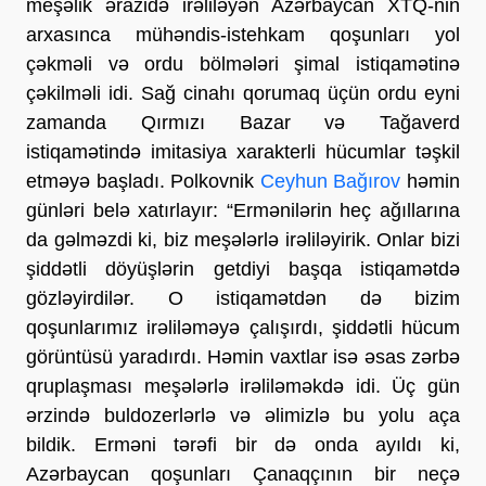
meşəlik ərazidə irəliləyən Azərbaycan XTQ-nin
arxasınca mühəndis-istehkam qoşunları yol
çəkməli və ordu bölmələri şimal istiqamətinə
çəkilməli idi. Sağ cinahı qorumaq üçün ordu eyni
zamanda Qırmızı Bazar və Tağaverd
istiqamətində imitasiya xarakterli hücumlar təşkil
etməyə başladı. Polkovnik
Ceyhun Bağırov
həmin
günləri belə xatırlayır: “Ermənilərin heç ağıllarına
da gəlməzdi ki, biz meşələrlə irəliləyirik. Onlar bizi
şiddətli döyüşlərin getdiyi başqa istiqamətdə
gözləyirdilər. O istiqamətdən də bizim
qoşunlarımız irəliləməyə çalışırdı, şiddətli hücum
görüntüsü yaradırdı. Həmin vaxtlar isə əsas zərbə
qruplaşması meşələrlə irəliləməkdə idi. Üç gün
ərzində buldozerlərlə və əlimizlə bu yolu aça
bildik. Erməni tərəfi bir də onda ayıldı ki,
Azərbaycan qoşunları Çanaqçının bir neçə