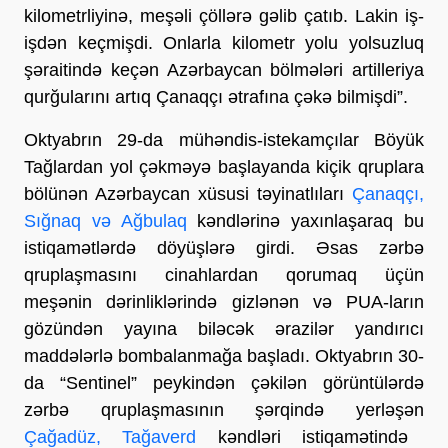
kilometrliyinə, meşəli çöllərə gəlib çatıb. Lakin iş-
işdən keçmişdi. Onlarla kilometr yolu yolsuzluq
şəraitində keçən Azərbaycan bölmələri artilleriya
qurğularını artıq Çanaqçı ətrafına çəkə bilmişdi”.
Oktyabrın 29-da mühəndis-istekamçılar Böyük
Tağlardan yol çəkməyə başlayanda kiçik qruplara
bölünən Azərbaycan xüsusi təyinatlıları
Çanaqçı,
Sığnaq və Ağbulaq
kəndlərinə yaxınlaşaraq bu
istiqamətlərdə döyüşlərə girdi. Əsas zərbə
qruplaşmasını cinahlardan qorumaq üçün
meşənin dərinliklərində gizlənən və PUA-ların
gözündən yayına biləcək ərazilər yandırıcı
maddələrlə bombalanmağa başladı. Oktyabrın 30-
da “Sentinel” peykindən çəkilən görüntülərdə
zərbə qruplaşmasının şərqində yerləşən
Çağadüz, Tağaverd
kəndləri istiqamətində