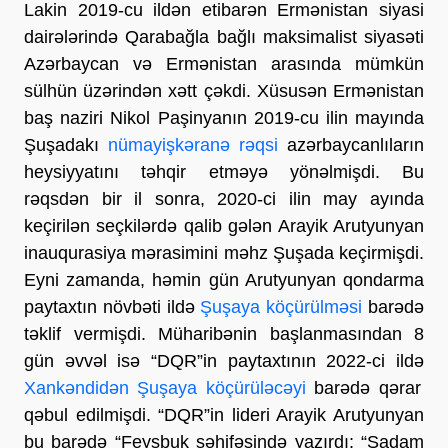
Lakin 2019-cu ildən etibarən Ermənistan siyasi
dairələrində Qarabağla bağlı maksimalist siyasəti
Azərbaycan və Ermənistan arasında mümkün
sülhün üzərindən xətt çəkdi. Xüsusən Ermənistan
baş naziri Nikol Paşinyanın 2019-cu ilin mayında
Şuşadakı
nümayişkəranə rəqsi
azərbaycanlıların
heysiyyatını təhqir etməyə yönəlmişdi. Bu
rəqsdən bir il sonra, 2020-ci ilin may ayında
keçirilən seçkilərdə qalib gələn Arayik Arutyunyan
inauqurasiya mərasimini məhz Şuşada keçirmişdi.
Eyni zamanda, həmin gün Arutyunyan qondarma
paytaxtın növbəti ildə
Şuşaya köçürülməsi
barədə
təklif vermişdi. Müharibənin başlanmasından 8
gün əvvəl isə “DQR”in paytaxtının 2022-ci ildə
Xankəndidən Şuşaya köçürüləcəyi
barədə qərar
qəbul edilmişdi. “DQR”in lideri Arayik Arutyunyan
bu barədə “Feysbuk səhifəsində yazırdı: “Şadam