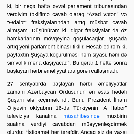
ki, bir neçə həftə əvvəl parlament tribunasından
verdiyim təklifimə cavab olaraq “Azad vətən” və
“Ədalət” fraksiyalarından artıq müsbət cavab
almışam. Düşünürəm ki, digər fraksiyalar da öz
həmkarlarının mövqeyinə qoşulacaqlar. Şuşada
artıq yeni parlament binası tikilir. Hesab edirəm ki,
paytaxtın Şuşaya köçürülməsi həm siyasi, həm də
simvolik məna daşıyacaq”. Bu qərar 1 həftə sonra
başlayan hərbi əməliyyatlara görə reallaşmadı.
27 sentyabrda başlayan hərbi əməliyyatlar
zamanı Azərbaycan Ordusunun ən əsas hədəfi
Şuşanı ələ keçirmək idi. Bunu Prezident İlham
Əliyevin oktyabrın 16-da Türkiyənin “A Haber”
televiziya kanalına
müsahibəsində
müxbirin
sualına verdiyi cavabdan müəyyənləşdirmək
olurdu: “İstiqamət hər tərəfdir. Ancaq siz də yaxşı