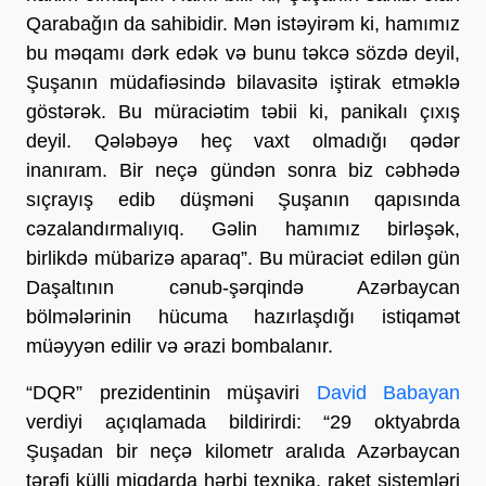
Qarabağın da sahibidir. Mən istəyirəm ki, hamımız
bu məqamı dərk edək və bunu təkcə sözdə deyil,
Şuşanın müdafiəsində bilavasitə iştirak etməklə
göstərək. Bu müraciətim təbii ki, panikalı çıxış
deyil. Qələbəyə heç vaxt olmadığı qədər
inanıram. Bir neçə gündən sonra biz cəbhədə
sıçrayış edib düşməni Şuşanın qapısında
cəzalandırmalıyıq. Gəlin hamımız birləşək,
birlikdə mübarizə aparaq”. Bu müraciət edilən gün
Daşaltının cənub-şərqində Azərbaycan
bölmələrinin hücuma hazırlaşdığı istiqamət
müəyyən edilir və ərazi bombalanır.
“DQR” prezidentinin müşaviri
David Babayan
verdiyi açıqlamada bildirirdi: “29 oktyabrda
Şuşadan bir neçə kilometr aralıda Azərbaycan
tərəfi külli miqdarda hərbi texnika, raket sistemləri