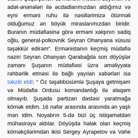
adət-ənənələri ilə əcdadlarımızdan aldığımız və
eyni erməni ruhu ilə nəsillərimizə ötürməli
olduğumuz ən böyük miraslarımızdan biridir.
Buranın müdafiəsinə görə erməni xalqının sadiq
oğlu, general-polkovnik Seyran Ohanyana xüsusi
təşəkkür edirəm”. Ermənistanın keçmiş müdafiə
naziri Seyran Ohanyan Qarabağda son döyüşlər
zamanı Şuşanın müdafiəsi üzrə əməliyyata
rəhbərlik etməsi ilə bağlı yayılan xəbərləri isə
təkzib etdi
: “ Öz təşəbbüsümlə Şuşaya getmişəm
və Müdafiə Ordusu komandanlığı ilə əlaqəm
olmayıb. Şuşada partizan dəstəsi yaratmağa
kömək etdim. 16 nəfər arasında arasında ən yaşlı
mən idim. Noyabrın 5-də bizi üç istiqamətdən
mühasirəyə aldılar. Döyüşdə həlak olan keçmiş
köməkçilərimdən ikisi Sergey Ayrapetov və Vahe