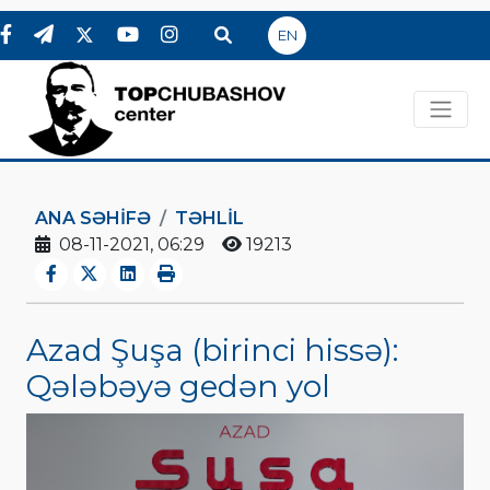
EN
ANA SƏHIFƏ
TƏHLİL
08-11-2021, 06:29
19213
Azad Şuşa (birinci hissə):
Qələbəyə gedən yol