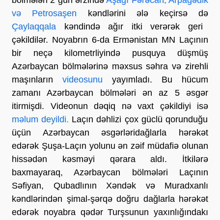
və Petrosaşen
kəndlərini ələ keçirsə də
Çaylaqqala
kəndində ağır itki verərək geri
çəkildilər. Noyabrın 6-da Ermənistan MN Laçının
bir neçə kilometrliyində pusquya düşmüş
Azərbaycan bölmələrinə məxsus səhra və zirehli
maşınların
videosunu
yayımladı. Bu hücum
zamanı Azərbaycan bölmələri ən az 5 əsgər
itirmişdi. Videonun dəqiq nə vaxt çəkildiyi isə
məlum deyildi.
Laçın dəhlizi çox güclü qorunduğu
üçün Azərbaycan əsgərləridağlarla hərəkət
edərək Şuşa-Laçın yolunu ən zəif müdafiə olunan
hissədən kəsməyi qərara aldı. İtkilərə
baxmayaraq, Azərbaycan bölmələri Laçının
Səfiyan, Qubadlının Xəndək və Muradxanlı
kəndlərindən şimal-şərqə doğru dağlarla hərəkət
edərək noyabra qədər Turşsunun yaxınlığındakı