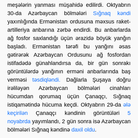
meşələrin yanması müşahidə edilirdi. Oktyabrın
30-da Azərbaycan bölmələri
Sığnaq kəndi
yaxınlığında Ermənistan ordusuna məxsus raket-
artilleriya anbarına zərbə endirdi. Bu anbarlarda
ağ fosfor saxlandığı üçün ərazidə böyük yanğın
başladı. Ermənistan tərəfi bu yanğını əsas
gətirərək Azərbaycan Ordusunu ağ fosfordan
istifadədə günahlandırsa da, bir gün sonrakı
görüntülərdə yanğının erməni anbarlarında baş
verməsi
təsdiqləndi.
Dağlarla Şuşaya doğru
irəliləyən Azərbaycan bölmələri cinahları
hücumdan qorumaq üçün Çanaqçı, Sığnaq
istiqamətində hücuma keçdi. Oktyabrın 29-da
ələ
keçirilən
Çanaqçı kəndinin görüntüləri
5
noyabrda
yayımlandı, 2 gün sonra isə Azərbaycan
bölmələri Sığnaq kəndinə
daxil oldu
.