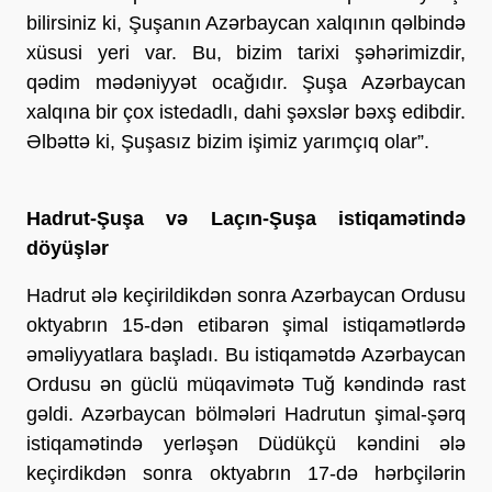
bilirsiniz ki, Şuşanın Azərbaycan xalqının qəlbində
xüsusi yeri var. Bu, bizim tarixi şəhərimizdir,
qədim mədəniyyət ocağıdır. Şuşa Azərbaycan
xalqına bir çox istedadlı, dahi şəxslər bəxş edibdir.
Əlbəttə ki, Şuşasız bizim işimiz yarımçıq olar”.
Hadrut-Şuşa və Laçın-Şuşa istiqamətində
döyüşlər
Hadrut ələ keçirildikdən sonra Azərbaycan Ordusu
oktyabrın 15-dən etibarən şimal istiqamətlərdə
əməliyyatlara başladı. Bu istiqamətdə Azərbaycan
Ordusu ən güclü müqavimətə Tuğ kəndində rast
gəldi. Azərbaycan bölmələri Hadrutun şimal-şərq
istiqamətində yerləşən Düdükçü kəndini ələ
keçirdikdən sonra oktyabrın 17-də hərbçilərin