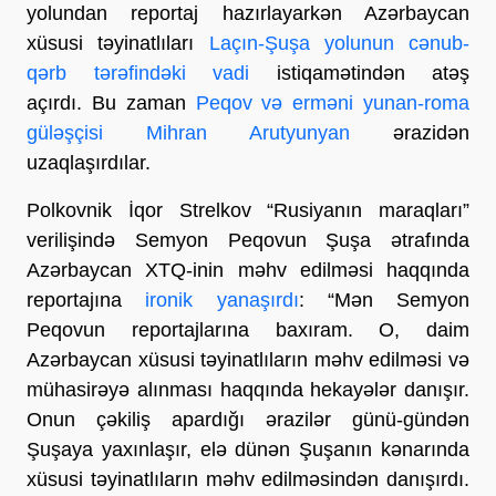
yolundan reportaj hazırlayarkən Azərbaycan
xüsusi təyinatlıları
Laçın-Şuşa yolunun cənub-
qərb tərəfindəki vadi
istiqamətindən atəş
açırdı. Bu zaman
Peqov və erməni yunan-roma
güləşçisi Mihran Arutyunyan
ərazidən
uzaqlaşırdılar.
Polkovnik İqor Strelkov “Rusiyanın maraqları”
verilişində Semyon Peqovun Şuşa ətrafında
Azərbaycan XTQ-inin məhv edilməsi haqqında
reportajına
ironik yanaşırdı
: “Mən Semyon
Peqovun reportajlarına baxıram. O, daim
Azərbaycan xüsusi təyinatlıların məhv edilməsi və
mühasirəyə alınması haqqında hekayələr danışır.
Onun çəkiliş apardığı ərazilər günü-gündən
Şuşaya yaxınlaşır, elə dünən Şuşanın kənarında
xüsusi təyinatlıların məhv edilməsindən danışırdı.