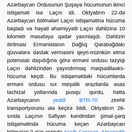
Azərbaycan Ordusunun Şuşaya hücumunun ikinci
istiqaməti isə Laçın idi. Oktyabrın 22-də
Azərbaycan bölmələri Laçın istiqamətinə hücuma
başladı və həyati əhəmiyyətli Laçın dəhlizinə 10
kilometr məsafəyə qədər yaxınlaşdı. Dəhlizin
itirilməsi Ermənistanın Dağlıq Qarabağdakı
qüvvələrə dəstək verməsini qeyri-mümkün etmə
potensialı daşıdığına görə erməni ordusu təzyiqi
Laçın dəhlizindən yayındırmaq məqsədiləəks-
hücuma keçdi. Bu istiqamətdəki hücumlarda
erməni ordusu sıx meşəlik ərazilərdə əsas
təchizat yollarında pusqu qurdu, hətta
Azərbaycanın
yeddi BTR-70
zirehli
transportyorunu ələ keçirə bildi. Oktyabrın 26-
sında Laçının Səfiyan kəndindən şimal-şərq
istiqamətində hücuma keçən Azərbaycan
bölmələri 2 gün ərzində
Aşağı Fərəcan, Arpagədik