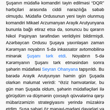
Şuşanın müdafiə komandiri təyin edilməsi “DQR”
hərbçiləri arasında ciddi narazılığa səbəb
olmuşdu. Müdafiə Ordusunun yeni təyin olunmuş
komandiri Mikael Arzumanyan Arayik Arutyunyana
bununla bağlı etiraz etsə də, sonuncu bu qərarın
Nikol Paşinyan tərəfindən verildiyini bildirmişdi.
Azərbaycan Ordusu Şuşaya yaxınlaşan zaman
Kərəmyan noyabrın 5-də inkassator avtomobilinə
minərək
Şuşanı tərk etdi
. Noyabrın 5-də
Kərəmyanın Şuşanı tərk etməsindən sonra
şəhərin müdafiəsi
Seyran Ohanyana
tapşırıldı. Bu
barədə Arayik Arutyunyan həmin gün Şuşada
olarkən məlumat verirdi: “Əziz həmvətənlər, bu
gün mən Şuşada oldum, şəhərin müdafiəçiləri ilə
görüşdüm və düşmənin çoxsaylı qüvvələrinə qarşı
mübarizəmizin strategiyasını yerində müzakirə
etdim. Şuşa şəhəri öz mənəvi-mədəni dəyərləri və