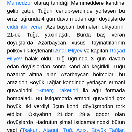
Mamedzor
olaraq tanıdığı Məmməddərə kəndinə
gəlib çatdı. Tuğun cənub-şərqində yerləşən bu
ərazi uğrunda 4 gün davam edən ağır döyüşlərdə
ciddi itki verən
Azərbaycan bölmələri oktyabrın
21-də Tuğa yaxınlaşdı. Burda baş verən
döyüşlərdə Azərbaycan xüsusi təyinatlılarının
polkovnik-leytenantı
Anar Əliyev
və kapitan
Rəşad
Əliyev
həlak oldu. Tuğ uğrunda 3 gün davam
edən döyüşlərdən sonra kənd ələ keçirildi. Tuğu
nəzarət altına alan Azərbaycan bölmələri bu
ərazidən Böyük Tağlar kəndində yerləşən erməni
qüvvələrini
“Smerç” raketləri
ilə ağır formada
bombaladı. Bu istiqamətdə erməni qüvvələri çox
böyük itki verdiyi üçün kəndi döyüşmədən tərk
etdilər. Oktyabrın 21-dən 29-a qədər olan
döyüşlərdə Hadrutun şimal istiqamətindəki bütün
vadi (
Tsakuri, Ataqut, Tuğ, Azıx, Böyük Tağlar,