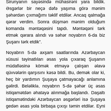
Sirunyanın sayəsində mühasirəni yara bildik.
Əsgərlər bir neçə dəfə yaşıma görə mənim
şəhərdən çıxmağımı təklif etdilər. Ancaq qalmağa
qərar verdim. Sonra düşmən mənim olduğum
komanda məntəqəsini tapdı. Məntəqəni tərk
etmək qərara alındı ​​və səhər noyabrın 6-da biz
Şuşanı tərk etdik”.
Noyabrın 5-də axşam saatlarında Azərbaycan
xüsusi təyinatlıları əsas yola çıxaraq Şuşanın
müdafiəsinə kömək etməyə çalışan əlavə
qüvvələrin qarşısını kəsə bildi. Bu, demək olar ki,
heç bir yardımın Şuşaya çatmayacağı anlamına
gəlirdi. Beləliklə, noyabrın 5-də şəhər üç əsas
istiqamətdən əhatəyə alınmağa başlandı. Daşaltı
istiqamətindəki Azərbaycan əsgərləri isə Şuşaya
gedən əsas yola birbaşa çıxışı təmin etdilər. Eyni