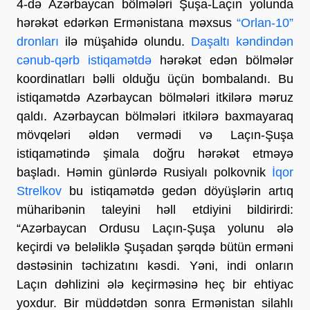
4-də Azərbaycan bölmələri Şuşa-Laçın yolunda
hərəkət edərkən Ermənistana məxsus
“Orlan-10”
dronları
ilə müşahidə olundu.
Daşaltı kəndindən
cənub-qərb istiqamətdə
hərəkət edən bölmələr
koordinatları bəlli olduğu üçün bombalandı. Bu
istiqamətdə Azərbaycan bölmələri itkilərə məruz
qaldı. Azərbaycan bölmələri itkilərə baxmayaraq
mövqeləri əldən vermədi və Laçın-Şuşa
istiqamətində şimala doğru hərəkət etməyə
başladı. Həmin günlərdə Rusiyalı polkovnik
İqor
Strelkov
bu istiqamətdə gedən döyüşlərin artıq
müharibənin taleyini həll etdiyini bildirirdi:
“Azərbaycan Ordusu Laçın-Şuşa yolunu ələ
keçirdi və beləliklə Şuşadan şərqdə bütün erməni
dəstəsinin təchizatını kəsdi. Yəni, indi onların
Laçın dəhlizini ələ keçirməsinə heç bir ehtiyac
yoxdur. Bir müddətdən sonra Ermənistan silahlı