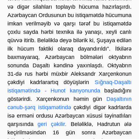
və digər silahları toplayıb hücuma hazırlaşırdı.
Azərbaycan Ordusunun bu istiqamətdə hücumuna
imkan verilməyib və qarşı tərəf bu istiqamətdə
çoxlu sayda hərbi texnika ilə yanaşı, xeyli canlı
qüvvə itirib. Beləliklə deyə bilərik ki, Şuşaya edilən
ilk hücum faktiki olaraq dayandırıldı”. İtkilərə
baxmayaraq, Azərbaycan bölmələri oktyabrın
sonunda Daşaltı kəndinə yaxınlaşdı. Oktyabrın
31-də rus hərbi müxbir Aleksandr Xarçenkonun
çəkdiyi kadrlarartıq döyüşlərin
Sığnaq-Daşaltı
istiqamətində - Hunot kanyonunda
başladığını
göstərirdi. Xarçenkonun həmin gün
Daşaltının
cənub-şərq istiqamətində
çəkdiyi digər kadrlarda
isə erməni ordusu Azərbaycan xüsusi təyinatlıları
qarşısında
geri çəkilir.
Beləliklə, Hadrutun ələ
keçirilməsindən 16 gün sonra Azərbaycan