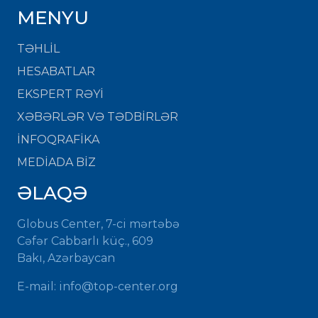
MENYU
TƏHLİL
HESABATLAR
EKSPERT RƏYİ
XƏBƏRLƏR VƏ TƏDBİRLƏR
İNFOQRAFİKA
MEDİADA BİZ
ƏLAQƏ
Globus Center, 7-ci mərtəbə
Cəfər Cabbarlı küç., 609
Bakı, Azərbaycan
E-mail: info@top-center.org