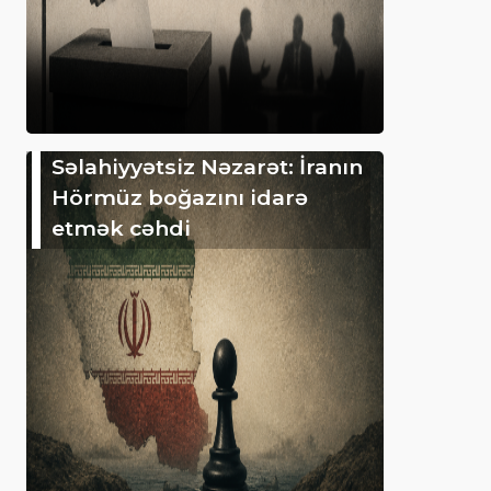
Səlahiyyətsiz Nəzarət: İranın
Hörmüz boğazını idarə
etmək cəhdi