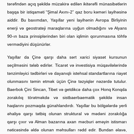
tərəfindən açıq şəkildə müzakirə edilən ikitərəfli münasibətlərin
başqa bir istiqaməti “Şimal Axını-2” qaz boru kəməri layihəsinə
aiddir. Bu baxımdan, Yaşıllar yeni layihənin Avropa Birliyinin
enerji və geostrateji maraqlarına uyğun olmadığını və Alyans
90-ın baza prinsiplərindən biri olan iqlimin qorunmasına töhfə
vermədiyini düşünürlər.
Yaşıllar da Çinə qarşı daha sərt xarici siyasət kursunun
seçilməsini tələb edirlər. Ticarət və investisiya müqavilələrində
tənzimləyici tədbirləri və dayanıqlı istehsal standartlarına riayət
olunmasını təmin etmək üçün Çinə təzyiqlər nəzərdə tutulur.
Baerbok Çini Sincan, Tibet və getdikcə daha çox Honq Konqda
zorakılıq törətməkdə və sistbaerbaematik şəkildə insan
haqlarını pozmaqda günahlandırdı. Yaşıllar bu bölgələrdə yerli
əhaliyə qarşı tətbiq olunan struktural və mədəni zorakılığa
qarşı çıxır və Alman bazarına axan məcburi əməyin istismarı
nəticəsində əldə olunan məhsulları rədd edir. Bundan əlavə,