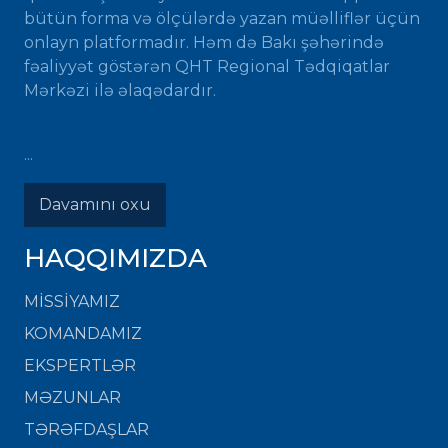
bütün forma və ölçülərdə yazan müəlliflər üçün
onlayn platformadır. Həm də Bakı şəhərində
fəaliyyət göstərən QHT Regional Tədqiqatlar
Mərkəzi ilə əlaqədardır.
...
Davamını oxu
HAQQIMIZDA
MISSIYAMIZ
KOMANDAMIZ
EKSPERTLƏR
MƏZUNLAR
TƏRƏFDAŞLAR