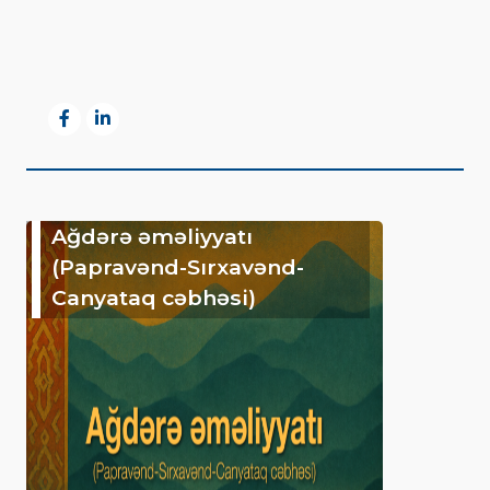
Ağdərə əməliyyatı
(Papravənd-Sırxavənd-
Canyataq cəbhəsi)