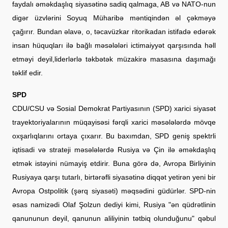
faydalı əməkdaşlıq siyasətinə sadiq qalmaga, AB və NATO-nun
digər üzvlərini Soyuq Müharibə məntiqindən əl çəkməyə
çağırır. Bundan əlavə, o, təcavüzkar ritorikadan istifadə edərək
insan hüquqları ilə bağlı məsələləri ictimaiyyət qarşısında həll
etməyi deyil,liderlərlə təkbətək müzakirə masasına daşımağı
təklif edir.
SPD
CDU/CSU və Sosial Demokrat Partiyasının (SPD) xarici siyasət
trayektoriyalarının müqayisəsi fərqli xarici məsələlərdə mövqe
oxşarlıqlarını ortaya çıxarır. Bu baxımdan, SPD geniş spektrli
iqtisadi və strateji məsələlərdə Rusiya və Çin ilə əməkdaşlıq
etmək istəyini nümayiş etdirir. Buna görə də, Avropa Birliyinin
Rusiyaya qarşı tutarlı, birtərəfli siyasətinə diqqət yetirən yeni bir
Avropa Ostpolitik (şərq siyasəti) məqsədini güdürlər. SPD-nin
əsas namizədi Olaf Şolzun dediyi kimi, Rusiya "ən qüdrətlinin
qanununun deyil, qanunun aliliyinin tətbiq olunduğunu" qəbul