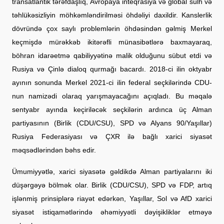
transatlantik tərəfdaşlıq, Avropaya inteqrasiya və global sülh və
təhlükəsizliyin möhkəmləndirilməsi öhdəliyi daxildir. Kanslerlik
dövründə çox saylı problemlərin öhdəsindən gəlmiş Merkel
keçmişdə mürəkkəb ikitərəfli münasibətlərə baxmayaraq,
böhran idarəetmə qabiliyyətinə malik olduğunu sübut etdi və
Rusiya və Çinlə dialoq qurmağı bacardı. 2018-ci ilin oktyabr
ayının sonunda Merkel 2021-ci ilin federal seçkilərində CDU-
nun namizədi olaraq yarışmayacağını açıqladı. Bu məqalə
sentyabr ayında keçiriləcək seçkilərin ardınca üç Alman
partiyasının (Birlik (CDU/CSU), SPD və Alyans 90/Yaşıllar)
Rusiya Federasiyası və ÇXR ilə bağlı xarici siyasət
məqsədlərindən bəhs edir.
Ümumiyyətlə, xarici siyasətə gəldikdə Alman partiyalarını iki
düşərgəyə bölmək olar. Birlik (CDU/CSU), SPD və FDP, artıq
işlənmiş prinsiplərə riayət edərkən, Yaşıllar, Sol və AfD xarici
siyasət istiqamətlərində əhəmiyyətli dəyişikliklər etməyə