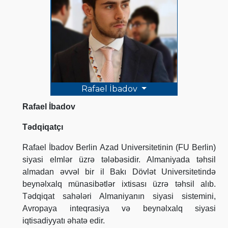
Rafael İbadov
Rafael İbadov
Tədqiqatçı
Rafael İbadov Berlin Azad Universitetinin (FU Berlin)
siyasi elmlər üzrə tələbəsidir. Almaniyada təhsil
almadan əvvəl bir il Bakı Dövlət Universitetində
beynəlxalq münasibətlər ixtisası üzrə təhsil alıb.
Tədqiqat sahələri Almaniyanın siyasi sistemini,
Avropaya inteqrasiya və beynəlxalq siyasi
iqtisadiyyatı əhatə edir.