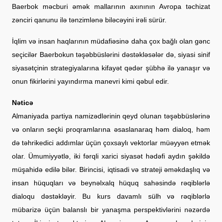
Baerbok məcburi əmək mallarının axınının Avropa təchizat
zənciri qanunu ilə tənzimlənə biləcəyini irəli sürür.
İqlim və insan haqlarının müdafiəsinə daha çox bağlı olan gənc
seçicilər Baerbokun təşəbbüslərini dəstəkləsələr də, siyasi sinif
siyasətçinin strategiyalarına kifayət qədər şübhə ilə yanaşır və
onun fikirlərini yayındırma manevri kimi qəbul edir.
Nəticə
Almaniyada partiya namizədlərinin qeyd olunan təşəbbüslərinə
və onların seçki proqramlarına əsaslanaraq həm dialoq, həm
də təhrikedici addımlar üçün çoxsaylı vektorlar müəyyən etmək
olar. Ümumiyyətlə, iki fərqli xarici siyasət hədəfi aydın şəkildə
müşahidə edilə bilər. Birincisi, iqtisadi və strateji əməkdaşlıq və
insan hüquqları və beynəlxalq hüquq sahəsində rəqiblərlə
dialoqu dəstəkləyir. Bu kurs davamlı sülh və rəqiblərlə
mübarizə üçün balanslı bir yanaşma perspektivlərini nəzərdə