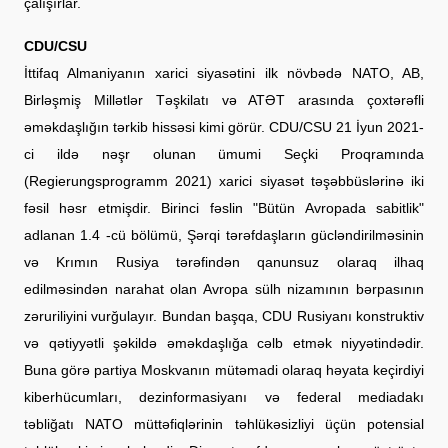
çalışırlar.
CDU/CSU
İttifaq Almaniyanın xarici siyasətini ilk növbədə NATO, AB,
Birləşmiş Millətlər Təşkilatı və ATƏT arasında çoxtərəfli
əməkdaşlığın tərkib hissəsi kimi görür. CDU/CSU 21 İyun 2021-
ci ildə nəşr olunan ümumi Seçki Proqramında
(Regierungsprogramm 2021) xarici siyasət təşəbbüslərinə iki
fəsil həsr etmişdir. Birinci fəslin "Bütün Avropada sabitlik"
adlanan 1.4 -cü bölümü, Şərqi tərəfdaşların gücləndirilməsinin
və Krımın Rusiya tərəfindən qanunsuz olaraq ilhaq
edilməsindən narahat olan Avropa sülh nizamının bərpasının
zəruriliyini vurğulayır. Bundan başqa, CDU Rusiyanı konstruktiv
və qətiyyətli şəkildə əməkdaşlığa cəlb etmək niyyətindədir.
Buna görə partiya Moskvanın mütəmadi olaraq həyata keçirdiyi
kiberhücumları, dezinformasiyanı və federal mediadakı
təbliğatı NATO müttəfiqlərinin təhlükəsizliyi üçün potensial