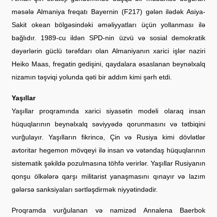
məsələ Almaniya freqatı Bayernin (F217) gələn ilədək Asiya-
Sakit okean bölgəsindəki əməliyyatları üçün yollanması ilə
bağlıdır. 1989-cu ildən SPD-nin üzvü və sosial demokratik
dəyərlərin güclü tərəfdarı olan Almaniyanın xarici işlər naziri
Heiko Maas, fregatin gedişini, qaydalara əsaslanan beynəlxalq
nizamın təşviqi yolunda qəti bir addım kimi şərh etdi.
Yaşıllar
Yaşıllar proqramında xarici siyasətin modeli olaraq insan
hüquqlarının beynəlxalq səviyyədə qorunmasını və tətbiqini
vurğulayır. Yaşılların fikrincə, Çin və Rusiya kimi dövlətlər
avtoritar hegemon mövqeyi ilə insan və vətəndaş hüquqlarının
sistematik şəkildə pozulmasına töhfə verirlər. Yaşıllar Rusiyanın
qonşu ölkələrə qarşı militarist yanaşmasını qınayır və lazım
gələrsə sanksiyaları sərtləşdirmək niyyətindədir.
Proqramda vurğulanan və namizəd Annalena Baerbok