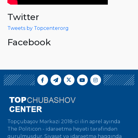
Twitter
Tweets by Topcenterorg
Facebook
Topçubaşov Mərkəzi 2018-ci ilin aprel ayında
The Politicon - idarəetmə heyəti tərəfindən
qurulmuşdur. Siyasət və idarəetmə haqqında