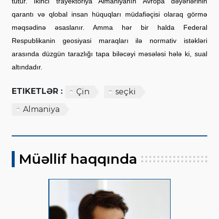
tutur. İkinci trayektoriya Almaniyanın Avropa dəyərlərinin
qarantı və qlobal insan hüquqları müdafiəçisi olaraq görmə
məqsədinə əsaslanır. Amma hər bir halda Federal
Respublikanin geosiyasi maraqları ilə normativ istəkləri
arasında düzgün tarazlığı tapa biləcəyi məsələsi hələ ki, sual
altındadır.
ETIKETLƏR :
Çin
seçki
Almaniya
Müəllif haqqında