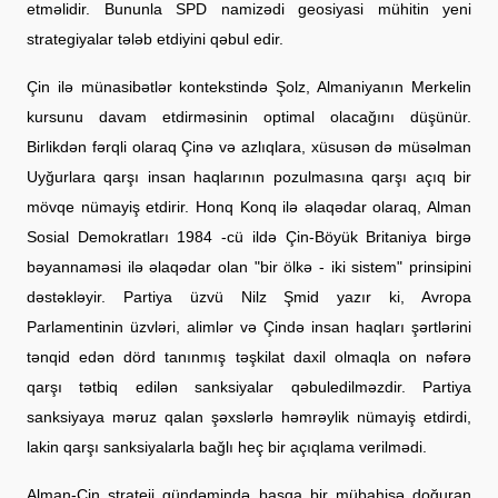
etməlidir. Bununla SPD namizədi geosiyasi mühitin yeni
strategiyalar tələb etdiyini qəbul edir.
Çin ilə münasibətlər kontekstində Şolz, Almaniyanın Merkelin
kursunu davam etdirməsinin optimal olacağını düşünür.
Birlikdən fərqli olaraq Çinə və azlıqlara, xüsusən də müsəlman
Uyğurlara qarşı insan haqlarının pozulmasına qarşı açıq bir
mövqe nümayiş etdirir. Honq Konq ilə əlaqədar olaraq, Alman
Sosial Demokratları 1984 -cü ildə Çin-Böyük Britaniya birgə
bəyannaməsi ilə əlaqədar olan "bir ölkə - iki sistem" prinsipini
dəstəkləyir. Partiya üzvü Nilz Şmid yazır ki, Avropa
Parlamentinin üzvləri, alimlər və Çində insan haqları şərtlərini
tənqid edən dörd tanınmış təşkilat daxil olmaqla on nəfərə
qarşı tətbiq edilən sanksiyalar qəbuledilməzdir. Partiya
sanksiyaya məruz qalan şəxslərlə həmrəylik nümayiş etdirdi,
lakin qarşı sanksiyalarla bağlı heç bir açıqlama verilmədi.
Alman-Çin strateji gündəmində başqa bir mübahisə doğuran