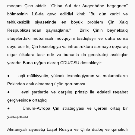
məqam Çinə aiddir. "China Auf der Augenhöhe begegnen"
bölməsinin 1.6-da qeyd edildiyi kimi: "Bu gün xarici və
təhlükəsizlik siyasətində ən böyük problem Çin Xalq
Respublikasından qaynaqlanır." Birlik Çinin beynəlxalq
əlaqələrdəki mübahisəli mövqeyini təsdiqləyir və daha sonra
qeyd edir ki, Çin texnologiya və infrastruktura sərmayə qoyaraq
digər ölkələrə təsir edir və bununla da geostrateji asılılıqlar
yaradır. Buna uyğun olaraq CDU/CSU dəstəkləyir:
● əqli mülkiyyətin, yüksək texnologiyanın və məlumatların
Pekindən asılı olmamaq üçün qorunması
● eyni şərtlərdə və qarşılıq prinsip ilə ədalətli rəqabət
çərçivəsində ortaqlıq
● Ümum-Avropa Çin strategiyası və Qərbin ortaq bir
yanaşması
Almaniyalı siyasətçi Laşet Rusiya və Çinlə dialoq və qarşılıqlı