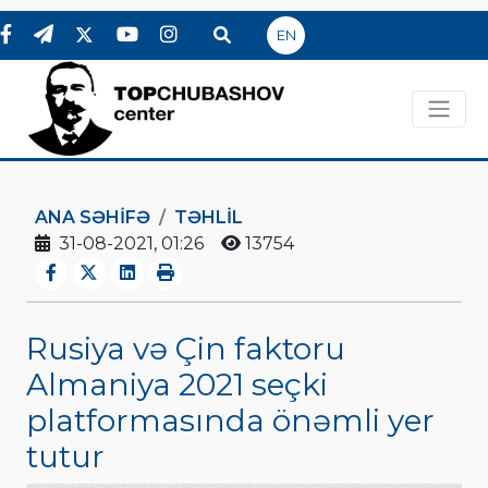
EN
ANA SƏHIFƏ
TƏHLİL
31-08-2021, 01:26
13754
Rusiya və Çin faktoru
Almaniya 2021 seçki
platformasında önəmli yer
tutur