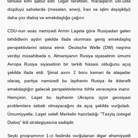
təhlükə kimi qəbul edir. Digər tərəfdən, maraqların üst-üstə
düşdüyü sahələrdə (məsələn, enerji, İran və iqlim dəyişikliyi)
daha çox dialoq və əməkdaşlığa çağırır.
CDU-nun əsas namizədi Armin Laşetə görə Rusiyadan gələn
təhdidlərin aydın şəkildə ifadə olunması geniş əməkdaşlıq
perspektivlərini istisna etmir. Deutsche Welle (DW) nəşrinə
verdiyi müsahibədə o, Almaniyanın Rusiya siyasətinin ümumi
Avropa Rusiya siyasətinin bir tərkib hissəsi olduğunu açıq
şəkildə ifadə etdi. Şimal axını 2 boru kəməri ilə əlaqədar
olaraq, partiya namizədi bu layihənin Rusiya ilə ikitərəfli
əməkdaşlığın gələcək perspektivlərinə töhfə verəcəyinə inanır.
Həmçinin, Laşet bu layihənin Ukrayna üçün geosiyasi
problemlərə səbəb olmayacağını da açıq şəkildə vurğuladı.
Ümumiyyətlə, Laşet sələfi Merkelin hazırladığı "Təzyiq üstəgəl
Dialoq" ikili strategiyasına sadiqdir.
Seçki proqramının 1-ci fəslində vurğulanan digər əhəmiyyətli